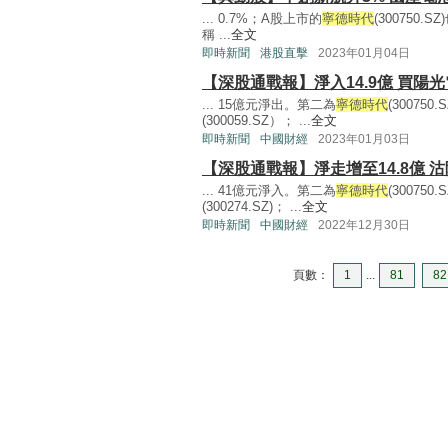
... 0.7%；A股上市的
寧德時代
(300750.
稱 ...
全文
即時新聞
港股直擊
2023年01月04日
【深股通戰報】淨入14.9億 買陽
... 15億元淨出。第二為
寧德時代
(30075
(300059.SZ）； ...
全文
即時新聞
中國財經
2023年01月03日
【深股通戰報】淨走增至14.8億 
... 41億元淨入。第二為
寧德時代
(30075
(300274.SZ)； ...
全文
即時新聞
中國財經
2022年12月30日
頁數：
1
...
81
82