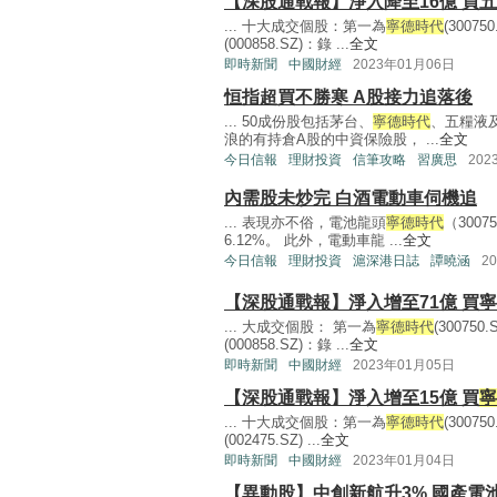
【深股通戰報】淨入降至16億 買
... 十大成交個股：第一為
寧德時代
(3007
(000858.SZ)：錄 ...
全文
即時新聞
中國財經
2023年01月06日
恒指超買不勝寒 A股接力追落後
... 50成份股包括茅台、
寧德時代
、五糧液
浪的有持倉A股的中資保險股， ...
全文
今日信報
理財投資
信筆攻略
習廣思
202
內需股未炒完 白酒電動車伺機追
... 表現亦不俗，電池龍頭
寧德時代
（300
6.12%。 此外，電動車龍 ...
全文
今日信報
理財投資
滬深港日誌
譚曉涵
2
【深股通戰報】淨入增至71億 買
... 大成交個股： 第一為
寧德時代
(30075
(000858.SZ)：錄 ...
全文
即時新聞
中國財經
2023年01月05日
【深股通戰報】淨入增至15億 買
寧
... 十大成交個股：第一為
寧德時代
(3007
(002475.SZ) ...
全文
即時新聞
中國財經
2023年01月04日
【異動股】中創新航升3% 國產電