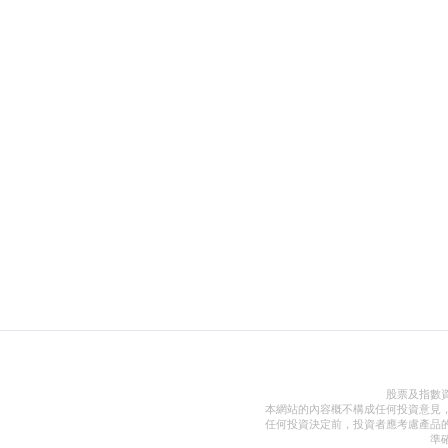
股票及指數
本網站的內容概不構成任何投資意見
任何投資決定前，投資者應考慮產品
準