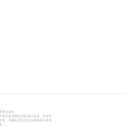
路透社提供。
不應只按本網站內容進行投資。在作出
意見。本網站及其資訊供應商竭力提供
責。