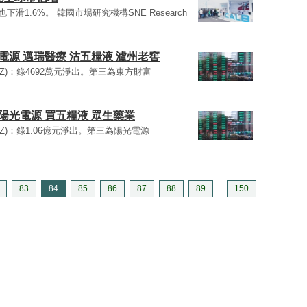
SZ)也下滑1.6%。 韓國市場研究機構SNE Research
光電源 邁瑞醫療 沽五糧液 瀘州老窖
0.SZ)：錄4692萬元淨出。第三為東方財富
沽陽光電源 買五糧液 眾生藥業
0.SZ)：錄1.06億元淨出。第三為陽光電源
83
84
85
86
87
88
89
...
150