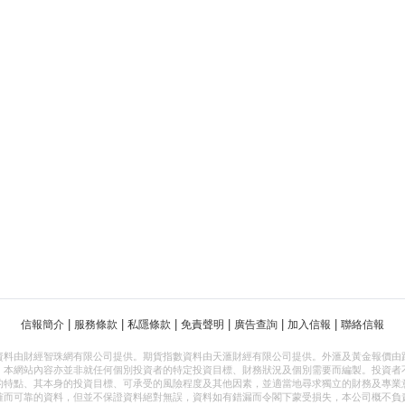
|
|
|
|
|
|
信報簡介
服務條款
私隱條款
免責聲明
廣告查詢
加入信報
聯絡信報
資料由財經智珠網有限公司提供。期貨指數資料由天滙財經有限公司提供。外滙及黃金報價由
，本網站內容亦並非就任何個別投資者的特定投資目標、財務狀況及個別需要而編製。投資者
的特點、其本身的投資目標、可承受的風險程度及其他因素，並適當地尋求獨立的財務及專業
確而可靠的資料，但並不保證資料絕對無誤，資料如有錯漏而令閣下蒙受損失，本公司概不負