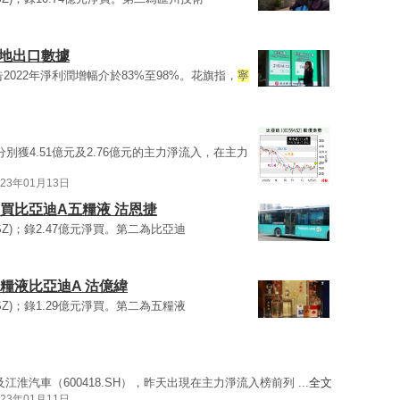
內地出口數據
Z)預告2022年淨利潤增幅介於83%至98%。花旗指，
寧
Z）分別獲4.51億元及2.76億元的主力淨流入，在主力
023年01月13日
 買比亞迪A五糧液 沽恩捷
0.SZ)；錄2.47億元淨買。第二為比亞迪
糧液比亞迪A 沽億緯
0.SZ)；錄1.29億元淨買。第二為五糧液
Z）及江淮汽車（600418.SH），昨天出現在主力淨流入榜前列 ...
全文
023年01月11日