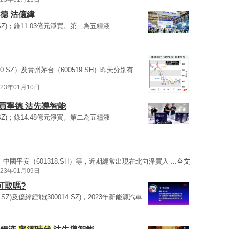
德 沽億緯
0.SZ)；錄11.03億元淨買。第二為五糧液
750.SZ）及貴州茅台（600519.SH）昨天分別有
023年01月10日
 買寧德 沽先導智能
0.SZ)；錄14.48億元淨買。第二為五糧液
Z）、中國平安（601318.SH）等，近期經常出現在北向淨買入 ...
全文
023年01月09日
可取嗎?
50.SZ)及億緯鋰能(300014.SZ)，2023年新能源汽車