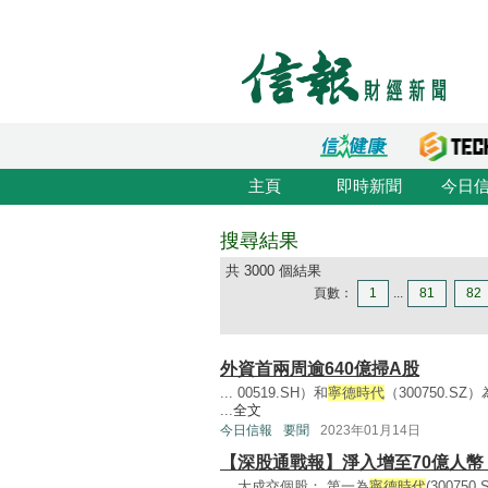
主頁
即時新聞
今日
搜尋結果
共 3000 個結果
頁數：
1
...
81
82
外資首兩周逾640億掃A股
... 00519.SH）和
寧德時代
（300750.
...
全文
今日信報
要聞
2023年01月14日
【深股通戰報】淨入增至70億人幣
... 大成交個股： 第一為
寧德時代
(30075