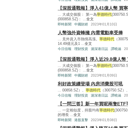
【深股通戰報】淨入41億人幣 買寧
... 大成交個股： 第一為
寧德時代
(30075
(000858.SZ)： ...
全文
即時新聞
中國財經
2023年01月10日
人幣強外資蜂擁 內需電動車受捧
... 見外資入市熱情高漲。
寧德時代
（300
14.49億元及1 ...
全文
今日信報
理財投資
滬深港日誌
譚曉涵
2
【深股通戰報】淨入近29.8億人幣
... 大成交個股： 第一為
寧德時代
(30075
(000858.SZ)： ...
全文
即時新聞
中國財經
2023年01月09日
利好政策續登場 內房消費股可吼
... 00858.SZ）、
寧德時代
（300750.S
今日信報
理財投資
滬深港日誌
譚曉涵
2
【一問三答】新一年買呢兩隻ETF
... 一定相似度，持股均有
寧德時代
(3007
的增長 ...
全文
即時新聞
港股直擊
2023年01月08日