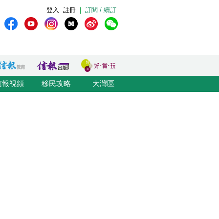
登入
註冊
|
訂閱 / 續訂
信報視頻
移民攻略
大灣區