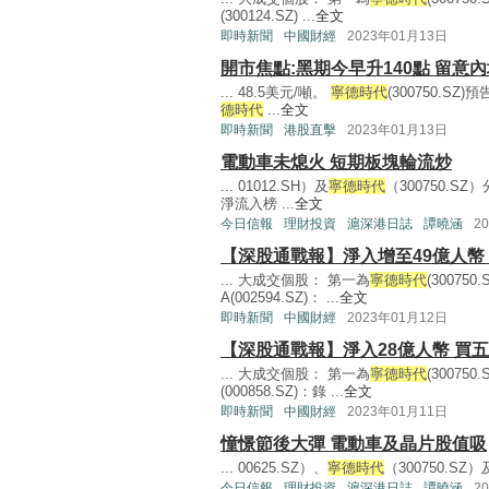
(300124.SZ) ...
全文
即時新聞
中國財經
2023年01月13日
開市焦點:黑期今早升140點 留意
... 48.5美元/噸。
寧德時代
(300750.S
德時代
...
全文
即時新聞
港股直擊
2023年01月13日
電動車未熄火 短期板塊輪流炒
... 01012.SH）及
寧德時代
（300750.S
淨流入榜 ...
全文
今日信報
理財投資
滬深港日誌
譚曉涵
2
【深股通戰報】淨入增至49億人幣
... 大成交個股： 第一為
寧德時代
(30075
A(002594.SZ)： ...
全文
即時新聞
中國財經
2023年01月12日
【深股通戰報】淨入28億人幣 買五
... 大成交個股： 第一為
寧德時代
(30075
(000858.SZ)：錄 ...
全文
即時新聞
中國財經
2023年01月11日
憧憬節後大彈 電動車及晶片股值吸
... 00625.SZ）、
寧德時代
（300750.S
今日信報
理財投資
滬深港日誌
譚曉涵
2