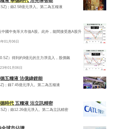
五糧液
寧德時代
沽先導智能
50.SZ)；錄2.58億元淨入。第二為五糧液
及中國中免等大市值A股。此外，能間接受惠A股升
3年01月06日
750.SZ）得到約9億元的主力淨流入，股價飆
023年01月06日
寧德五糧液 沽億緯鋰能
0.SZ)；錄7.45億元淨入。第二為五糧液
德時代
五糧液 沽立訊精密
50.SZ)；錄12.26億元淨入。第二為立訊精密
池全球市佔增