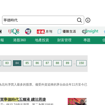
信報
港股360
地產投資
財富管理
專題
83
84
85
86
87
88
89
...
150
SZ）為北向淨買入最多的股票。備受外資追捧的茅台由去年11月至今已
 買
寧德時代
五糧液 續沽恩捷
0.SZ)；錄10.74億元淨買。第二為匯川技術