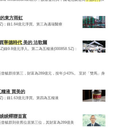
美的東方雨虹
0.SZ)；錄1.84億元淨買。第三為邁瑞醫療
買
寧德時代
美的 沽歌爾
0.SZ)錄9.8億元淨入。第二為五糧液(000858.SZ)：
曾毓群排第三，財富為289億元，按年少43%。 至於「雙馬」身
五糧液 買美的
0.SZ)；錄1.63億元淨買。第四為五糧液
鍾睒睒蟬聯首富
長曾毓群則依舊位居第三位，其財富為289億美