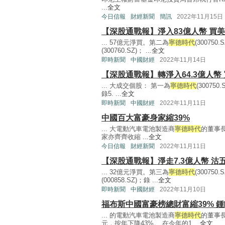
...
全文
今日信報
財經新聞
簡訊
2022年11月15日
【深股通戰報】淨入83億人幣 買
... 57億元淨買。第二為
寧德時代
(30075
(300760.SZ)； ...
全文
即時新聞
中國財經
2022年11月14日
【深股通戰報】轉淨入64.3億人幣 
... 大成交個股： 第一為
寧德時代
(30075
錄5. ...
全文
即時新聞
中國財經
2022年11月11日
中國百大富豪身家縮39%
... 大電動汽車電池製造商
寧德時代
的董事長
家亦齊齊收縮 ...
全文
今日信報
財經新聞
2022年11月11日
【深股通戰報】淨走7.3億人幣 沽
... 32億元淨買。第三為
寧德時代
(30075
(000858.SZ)；錄 ...
全文
即時新聞
中國財經
2022年11月10日
福布斯中國富豪榜總財富縮39% 
... 的電動汽車電池製造商
寧德時代
的董事
元，按年下降43%。 在今年的1 ...
全文