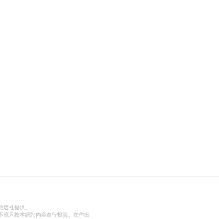
路透社提供。
不應只按本網站內容進行投資。在作出