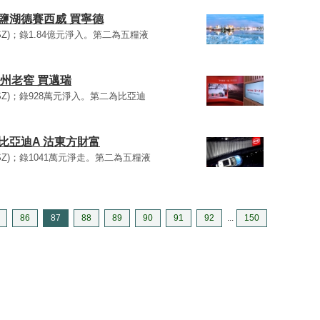
沽鹽湖德賽西威 買寧德
0.SZ)；錄1.84億元淨入。第二為五糧液
州老窖 買邁瑞
50.SZ)；錄928萬元淨入。第二為比亞迪
買比亞迪A 沽東方財富
50.SZ)；錄1041萬元淨走。第二為五糧液
86
87
88
89
90
91
92
...
150