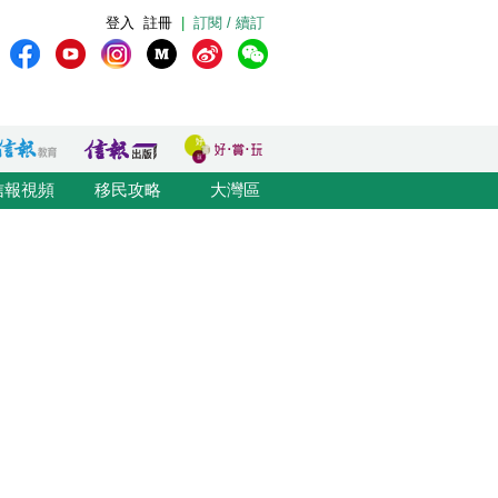
登入
註冊
|
訂閱 / 續訂
信報視頻
移民攻略
大灣區