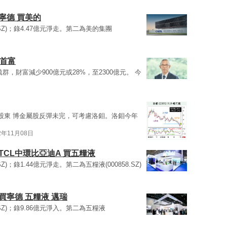
寧德 買美的
50.SZ)；錄4.47億元淨走。第二為美的集團
國首富
群，財富減少900億元或28%，至2300億元。 今
股東 博金屬股反彈未完，可考慮洛鉬。洛鉬今年
2年11月08日
TCL中環比亞迪A 買五糧液
0.SZ)；錄1.44億元淨走。第二為五糧液(000858.SZ)
買寧德 五糧液 邁瑞
0.SZ)；錄9.86億元淨入。第二為五糧液