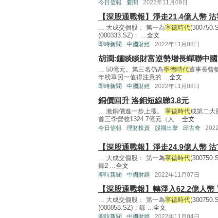
今日信報
要聞
2022年11月09日
【深股通戰報】淨走21.4億人幣 沽
... 大成交個股： 第一為
寧德時代
(3007
(000333.SZ)； ...
全文
即時新聞
中國財經
2022年11月08日
胡潤:鍾睒睒財富逆勢增長蟬聯中
... 50億元。第三名仍為
寧德時代
董事長曾毓
年榜單另一值得注意的 ...
全文
即時新聞
中國財經
2022年11月08日
銅價回升 洛鉬短線睇3.8元
... 激銅價進一步上漲。
寧德時代
成第二大
首三季營收1324.7億元（人 ...
全文
今日信報
理財投資
股期出擊
邱古奇
202
【深股通戰報】淨走24.9億人幣 沽
... 大成交個股： 第一為
寧德時代
(30075
錄2 ...
全文
即時新聞
中國財經
2022年11月07日
【深股通戰報】轉淨入62.2億人幣 
... 大成交個股： 第一為
寧德時代
(30075
(000858.SZ)；錄 ...
全文
即時新聞
中國財經
2022年11月04日