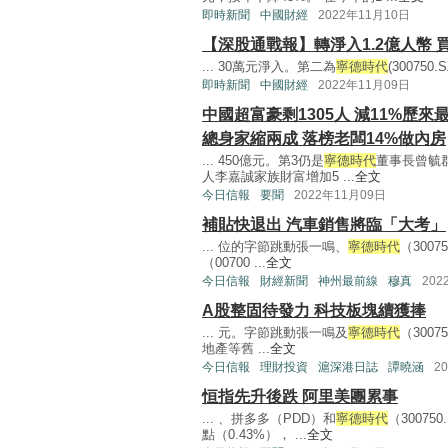
即時新聞
中國財經
2022年11月10日
【深股通戰報】轉淨入1.2億人幣 
... 30萬元淨入。第二為
寧德時代
(300750
即時新聞
中國財經
2022年11月09日
中國超富豪剩1305人 減11%歷來
總身家縮兩成 落榜老闆14%做內房
... 450億元。第3仍是
寧德時代
董事長曾毓群
人李嘉誠家族財富增加5 ...
全文
今日信報
要聞
2022年11月09日
補貼快退出 汽車銷售將臨「大考」
... 位的字節跳動張一鳴、
寧德時代
（300
（00700 ...
全文
今日信報
財經新聞
神州最前線
穆真
202
A股整固待發力 科技板塊續獲捧
... 元。字節跳動張一鳴及
寧德時代
（300
地產等舊 ...
全文
今日信報
理財投資
滬深港日誌
譚曉涵
2
恒指先升後跌 阿里美團累事
... 、拼多多（PDD）和
寧德時代
（3007
點（0.43%）， ...
全文