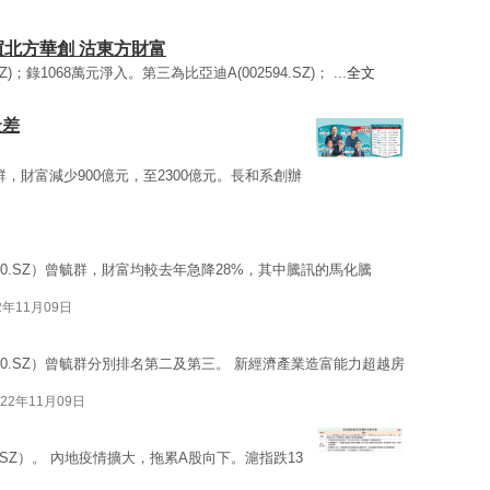
買北方華創 沽東方財富
.SZ)；錄1068萬元淨入。第三為比亞迪A(002594.SZ)； ...
全文
最差
，財富減少900億元，至2300億元。長和系創辦
750.SZ）曾毓群，財富均較去年急降28%，其中騰訊的馬化騰
2年11月09日
750.SZ）曾毓群分別排名第二及第三。 新經濟產業造富能力超越房
022年11月09日
50.SZ）。 內地疫情擴大，拖累A股向下。滬指跌13