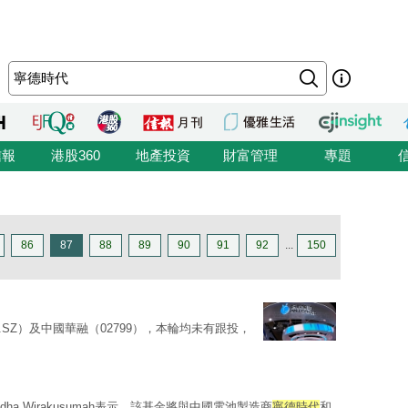
信報
港股360
地產投資
財富管理
專題
86
87
88
89
90
91
92
...
150
50.SZ）及中國華融（02799），本輪均未有跟投，
a Wirakusumah表示，該基金將與中國電池製造商
寧德時代
和