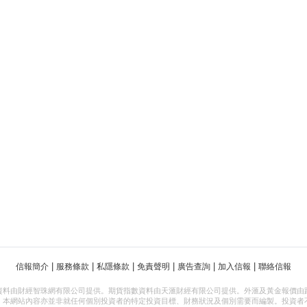
|
|
|
|
|
|
信報簡介
服務條款
私隱條款
免責聲明
廣告查詢
加入信報
聯絡信報
資料由財經智珠網有限公司提供。期貨指數資料由天滙財經有限公司提供。外滙及黃金報價由
，本網站內容亦並非就任何個別投資者的特定投資目標、財務狀況及個別需要而編製。投資者