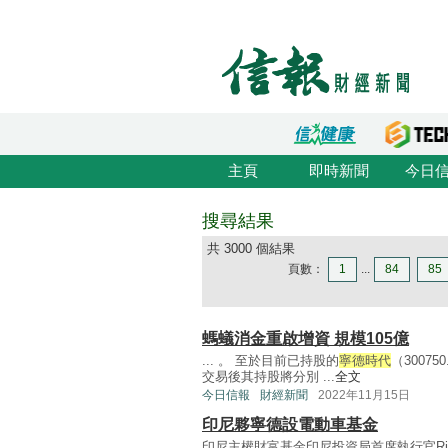
主頁
即時新聞
今日
搜尋結果
共 3000 個結果
頁數：
1
...
84
85
螞蟻消金重啟增資 規模105億
... 。 至於目前已持股的
寧德時代
（3007
交易後其持股將分別 ...
全文
今日信報
財經新聞
2022年11月15日
印尼夥寧德設電動車基金
印尼主權財富基金印尼投資局首席執行官Ridh