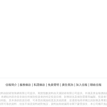
|
|
|
|
|
|
信報簡介
服務條款
私隱條款
免責聲明
廣告查詢
加入信報
聯絡信報
資料由財經智珠網有限公司提供。期貨指數資料由天滙財經有限公司提供。外滙及黃金報價由
，本網站內容亦並非就任何個別投資者的特定投資目標、財務狀況及個別需要而編製。投資者
的特點、其本身的投資目標、可承受的風險程度及其他因素，並適當地尋求獨立的財務及專業
確而可靠的資料，但並不保證資料絕對無誤，資料如有錯漏而令閣下蒙受損失，本公司概不負