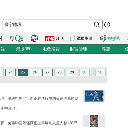
信報
港股360
地產投資
財富管理
專題
3
24
25
26
27
28
29
30
...
50
草地，澳網打硬地，而正在進行中的美網也屬於硬
3年08月31日
，美職聯國際邁阿密上季場均入座人數12637