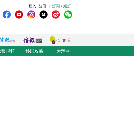
登入
註冊
|
訂閱 / 續訂
信報視頻
移民攻略
大灣區