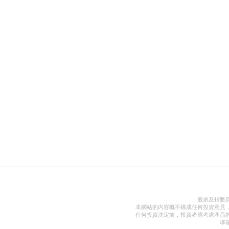
股票及指數
本網站的內容概不構成任何投資意見
任何投資決定前，投資者應考慮產品
準