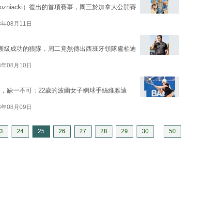
Wozniacki）復出的首項賽事，周三於加拿大公開賽
3年08月11日
後段護級成功的狼隊，周二竟然傳出西班牙領隊盧柏迪
3年08月10日
，缺一不可；22歲的波蘭女子網球手絲維雅迪
3年08月09日
3
24
25
26
27
28
29
30
...
50