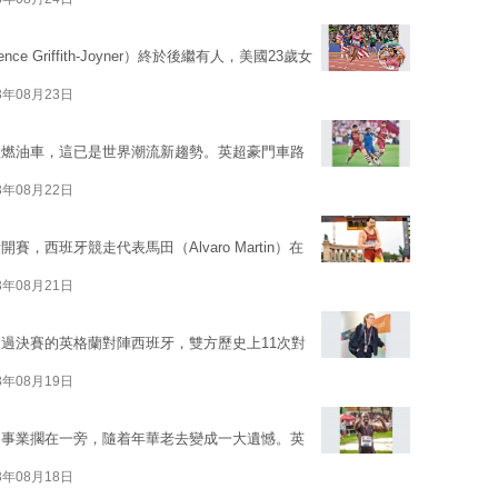
 Griffith-Joyner）終於後繼有人，美國23歲女
3年08月23日
汰燃油車，這已是世界潮流新趨勢。英超豪門車路
3年08月22日
西班牙競走代表馬田（Alvaro Martin）在
3年08月21日
過決賽的英格蘭對陣西班牙，雙方歷史上11次對
3年08月19日
和事業擱在一旁，隨着年華老去變成一大遺憾。英
3年08月18日