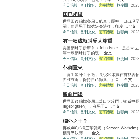
今日信報
副刊文化
寰宇體壇
拉斐爾
202
印巴相惜
世界田徑錦標賽周日結束，壓軸一日出現
關，而是男子標槍決賽過後，印度 ...
全文
今日信報
副刊文化
寰宇體壇
拉斐爾
202
有一種成就叫受人尊重
美國網球手伊斯拿（John Isner）是
等一眾網球好手的現 ...
全文
今日信報
副刊文化
寰宇體壇
拉斐爾
202
仆倒重來
「喜出望外！不過，最後30米實在有點害
面誰在追，保持自己節奏。』直 ...
全文
今日信報
副刊文化
寰宇體壇
拉斐爾
202
留前鬥後
世界田徑錦標賽周三爆出大冷門，挪威中長跑
Ingebrigtsen），在男子1 ...
全文
今日信報
副刊文化
寰宇體壇
拉斐爾
202
欄外之王？
挪威400米欄王華賀姆（Karsten War
標賽準決賽， ...
全文
今日信報
副刊文化
寰宇體壇
拉斐爾
202