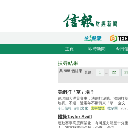
主頁
即時新聞
今日
搜尋結果
共 988 個結果
頁數：
1
...
22
2
美網打「草」場？
網球四大滿貫賽事，法網打泥地、溫網打
地賽。不過，近兩年不斷傳來「草 ...
全文
今日信報
副刊文化
寰宇體壇
拉斐爾
202
體操Taylor Swift
運動賽事高度商業化，有叫座力明星十分重要
人，29支球隊中包尾；今季 ...
全文