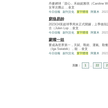
丹麥網球「甜心」禾絲妮雅琪（Caroline 
女單次圈止 ...
全文
今日信報
副刊文化
寰宇體壇
阿童木
202
窮狼易帥
2023/24英超球季周末正式開鑼，上季
古（Julen Lop ...
全文
今日信報
副刊文化
寰宇體壇
阿童木
202
蒙嘴一姐
要成為世界第一，天賦、戰術、運氣、勤奮
（Iga Swiatek），能 ...
全文
今日信報
副刊文化
寰宇體壇
阿童木
202
頁數：
1
...
22
2