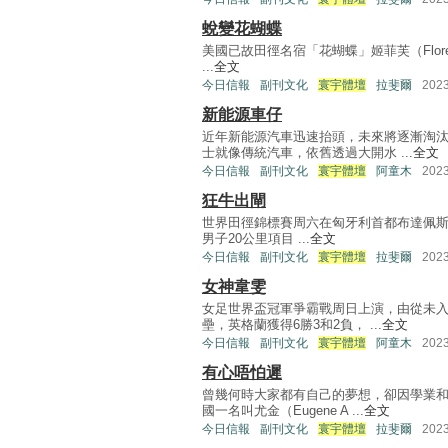
蛻變花蝴蝶
美國已故田徑名宿「花蝴蝶」姬菲芙（Florence
...
全文
今日信報
副刊文化
寰宇體壇
拉斐爾
202
新能源車仔
近年新能源汽車迅速抬頭，未來將逐漸淘
士就像傳統汽車，依舊透過大開水 ...
全文
今日信報
副刊文化
寰宇體壇
阿童木
202
狂牛出閘
世界田徑錦標賽周六在匈牙利首都布達佩斯開賽，
男子20公里項目 ...
全文
今日信報
副刊文化
寰宇體壇
拉斐爾
202
女神韋雯
女足世界盃冠軍爭霸戰周日上演，由從未入
壘，英格蘭獲得6勝3和2負， ...
全文
今日信報
副刊文化
寰宇體壇
阿童木
202
有心唔怕遲
曾幾何時大家都有自己的夢想，卻因學業
國一名叫尤金（Eugene A ...
全文
今日信報
副刊文化
寰宇體壇
拉斐爾
202