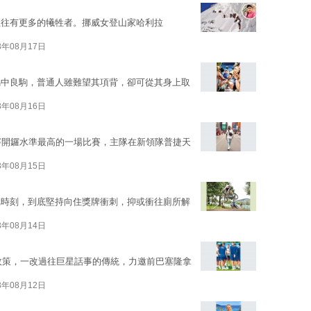
往往有更多的犧牲者。挪威女登山家哈利拉
3年08月17日
馬中良駒，普通人雖難望其項背，卻可從其身上取
3年08月16日
賽開鑼水準最高的一場比賽，主隊在新領隊普捷天
3年08月15日
尬時刻，到底堅持向住獎牌衝刺，抑或衝往廁所解
3年08月14日
政策，一改過往巨星話事的傳統，力邀前巴塞隆拿
3年08月12日