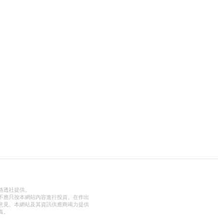
路透社提供。
不應只按本網站內容進行投資。在作出
意見。本網站及其資訊供應商竭力提供
責。