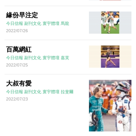
緣份早注定
今日信報
副刊文化
寰宇體壇
馬龍
2022/07/26
百萬網紅
今日信報
副刊文化
寰宇體壇
嘉芙
2022/07/25
大叔有愛
今日信報
副刊文化
寰宇體壇
拉斐爾
2022/07/23