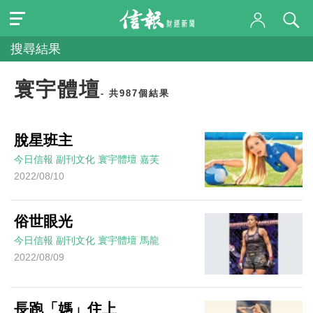
搜尋結果
寰宇體壇
- 共987個結果
脫星班主
今日信報
副刊文化
寰宇體壇
嘉芙
2022/08/10
俗世眼光
今日信報
副刊文化
寰宇體壇
馬龍
2022/08/09
長跑「媽」住上