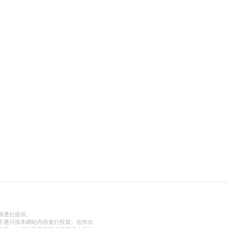
路透社提供。
不應只按本網站內容進行投資。在作出