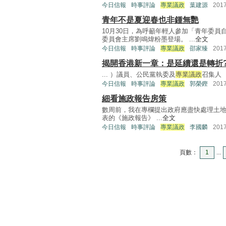
今日信報
時事評論
專業議政
葉建源
201
青年不是夏迎春也非鍾無艷
10月30日，為呼籲年輕人參加「青年委
委員會主席劉鳴煒粉墨登場。 ...
全文
今日信報
時事評論
專業議政
邵家臻
201
揭開香港新一章：是延續還是轉折
... ）議員、公民黨執委及
專業議政
召集人 .
今日信報
時事評論
專業議政
郭榮鏗
201
細看施政報告房策
數周前，我在專欄提出政府應盡快處理土
表的《施政報告》 ...
全文
今日信報
時事評論
專業議政
李國麟
201
頁數：
1
...