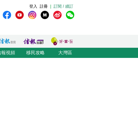
登入
註冊
|
訂閱 / 續訂
信報視頻
移民攻略
大灣區