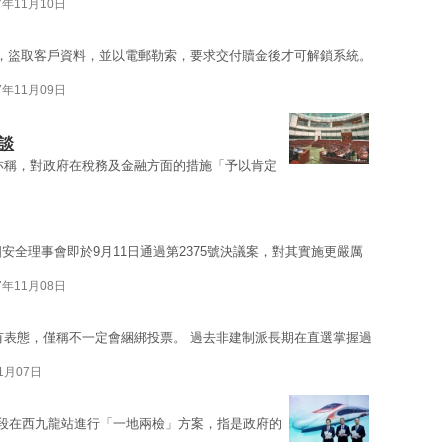
7年11月10日
，盜取客戶資料，並以電郵勒索，要求交付贖金後才可解鎖系統。
7年11月09日
談
亦稱，對政府在稅務及金融方面的措施「予以肯定
安全理事會即於9月11日通過第2375號決議案，對其實施更嚴厲
7年11月08日
有表態，僅稱不一定會綑綁投票。 過去非建制派長期在直選掌握過
11月07日
港段在西九龍站進行「一地兩檢」方案，指是政府的