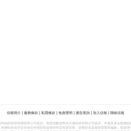
|
|
|
|
|
|
信報簡介
服務條款
私隱條款
免責聲明
廣告查詢
加入信報
聯絡信報
資料由財經智珠網有限公司提供。期貨指數資料由天滙財經有限公司提供。外滙及黃金報價由
，本網站內容亦並非就任何個別投資者的特定投資目標、財務狀況及個別需要而編製。投資者