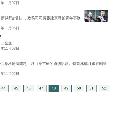
7年11月07日
員自薦試行計劃」，政務司司長張建宗夥拍青年事務
7年11月06日
?
..
全文
7年11月03日
地供應及房屋問題，以回應市民的迫切訴求。特首林鄭月娥在剛發
7年11月02日
44
45
46
47
48
49
50
51
52