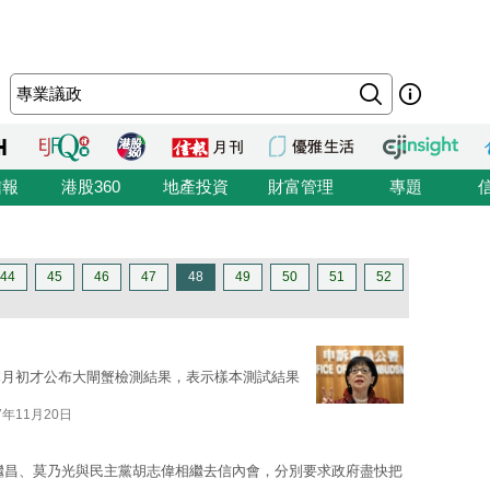
信報
港股360
地產投資
財富管理
專題
44
45
46
47
48
49
50
51
52
本月初才公布大閘蟹檢測結果，表示樣本測試結果
7年11月20日
繼昌、莫乃光與民主黨胡志偉相繼去信內會，分別要求政府盡快把