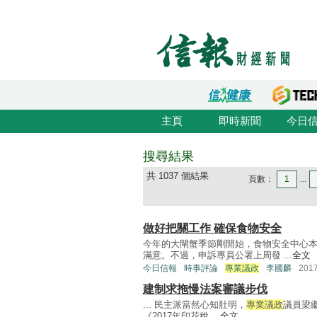
主頁
即時新聞
今日
搜尋結果
共 1037 個結果
頁數：
1
...
做好把關工作 確保食物安全
今年的大閘蟹季節剛開始，食物安全中心
滿意。不過，申訴專員公署上周發 ...
全文
今日信報
時事評論
專業議政
李國麟
201
建制求拖慢法案審議步伐
... 民主派當然心知肚明，
專業議政
議員梁
《2017年印花稅 ...
全文