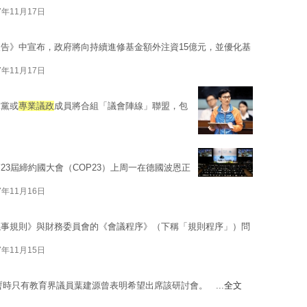
7年11月17日
告》中宣布，政府將向持續進修基金額外注資15億元，並優化基
7年11月17日
民黨或
專業議政
成員將合組「議會陣線」聯盟，包
3屆締約國大會（COP23）上周一在德國波恩正
7年11月16日
議事規則》與財務委員會的《會議程序》（下稱「規則程序」）問
7年11月15日
暫時只有教育界議員葉建源曾表明希望出席該研討會。 ...
全文