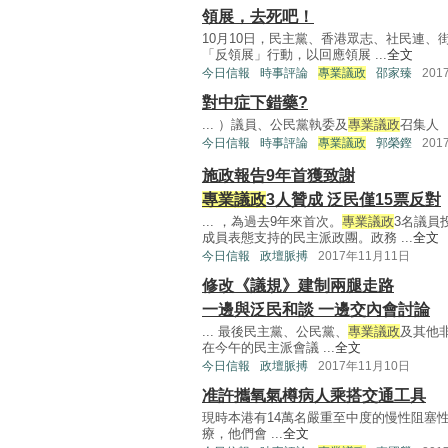
領展，去死吧！
10月10日，民主黨、香港眾志、社民連
「反領展」行動，以回應領展 ...
全文
今日信報
時事評論
專業議政
邵家臻
201
對中症下錯藥?
... ）議員、公民黨執委及
專業議政
召集人 .
今日信報
時事評論
專業議政
郭榮鏗
201
施政報告9年首獲致謝
專業議政
3人贊成 泛民僅15票反對
... ，為過去9年來首次。
專業議政
3名議員
成員表態支持的民主派政團。政務 ...
全文
今日信報
政壇脈搏
2017年11月11日
修改《議規》建制兩腿走路
一邊與泛民和談 一邊交內會討論
... 最後民主黨、公民黨、
專業議政
及其他
在今午的民主派會議 ...
全文
今日信報
政壇脈搏
2017年11月10日
准許攜氧氣樽病人乘搭交通工具
現時本港有14萬名嚴重至中度的慢性阻塞性
療，他們會 ...
全文