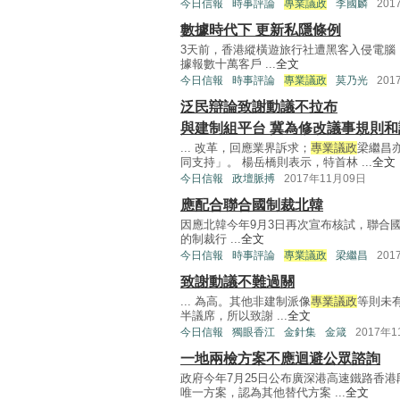
今日信報
時事評論
專業議政
李國麟
201
數據時代下 更新私隱條例
3天前，香港縱橫遊旅行社遭黑客入侵電腦
據報數十萬客戶 ...
全文
今日信報
時事評論
專業議政
莫乃光
201
泛民辯論致謝動議不拉布
與建制組平台 冀為修改議事規則和
... 改革，回應業界訴求；
專業議政
梁繼昌
同支持」。 楊岳橋則表示，特首林 ...
全文
今日信報
政壇脈搏
2017年11月09日
應配合聯合國制裁北韓
因應北韓今年9月3日再次宣布核試，聯合國
的制裁行 ...
全文
今日信報
時事評論
專業議政
梁繼昌
201
致謝動議不難過關
... 為高。其他非建制派像
專業議政
等則未
半議席，所以致謝 ...
全文
今日信報
獨眼香江
金針集
金箴
2017年
一地兩檢方案不應迴避公眾諮詢
政府今年7月25日公布廣深港高速鐵路香
唯一方案，認為其他替代方案 ...
全文