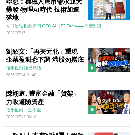
聯想：機械人應用需求迎大
爆發 物理AI時代 技術加速
落地
今日信報
財經新聞
CEO AI⎹ EJ Tech——高管對談
2026/07/17
劉紹文:「再美元化」重現
企業盈測恐下調 港股勿撈底
信報視頻
論盡熱話
2026/07/14 01:40
陳翊庭: 豐富金融「貨架」
力吸避險資產
信報視頻
一語千金
2026/07/13 09:10