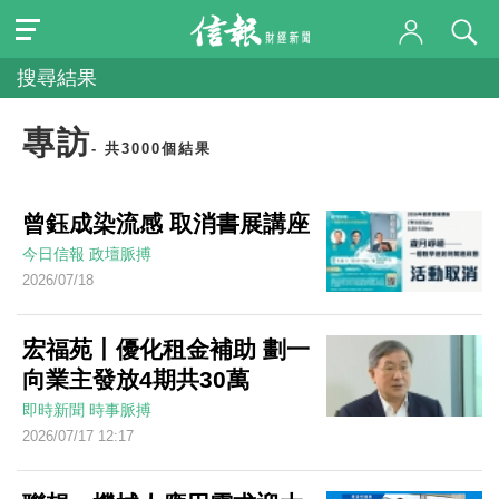
搜尋結果
專訪
- 共3000個結果
曾鈺成染流感 取消書展講座
今日信報
政壇脈搏
2026/07/18
宏福苑丨優化租金補助 劃一
向業主發放4期共30萬
即時新聞
時事脈搏
2026/07/17 12:17