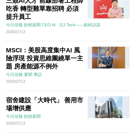
三類AI人才 前線部署工程師
吃香 轉型難單靠招聘 必須
提升員工
今日信報
財經新聞
CEO AI⎹ EJ Tech——創科訪談
2026/07/13
MSCI：美股高度集中AI 風
險浮現 投資思維圍繞單一主
題 房產能源不例外
今日信報
要聞
專訪
2026/07/13
宿舍建設「大時代」 善用市
場增供應
今日信報
財經新聞
2026/07/13