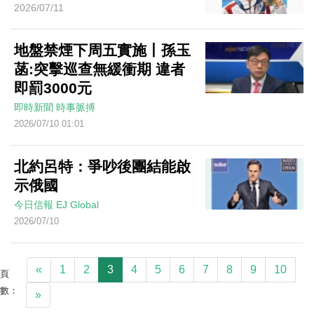
2026/07/11
地盤禁煙下周五實施丨孫玉
菡:突擊巡查無緩衝期 違者
即罰3000元
即時新聞
時事脈搏
2026/07/10 01:01
北約呂特：爭吵後團結能啟
示俄國
今日信報
EJ Global
2026/07/10
«
1
2
3
4
5
6
7
8
9
10
頁
數：
»