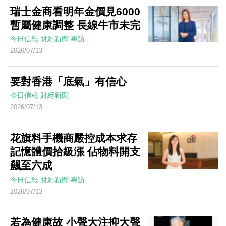
瑞士金商看明年金價見6000
暫屬健康調整 長線牛市未完
今日信報
財經新聞
專訪
2026/07/13
要對香港「底氣」有信心
今日信報
財經新聞
2026/07/13
花旗料手機商嚴控成本求存
記憶體價拾級漲 佔物料開支
飆至六成
今日信報
財經新聞
專訪
2026/07/13
若為健康故 小聲大注抑大聲