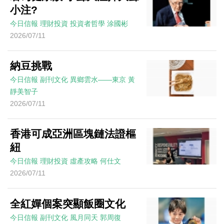
小注?
今日信報
理財投資
投資者哲學
涂國彬
2026/07/11
納豆挑戰
今日信報
副刊文化
異鄉雲水——東京
黃
靜美智子
2026/07/11
香港可成亞洲區塊鏈法證樞
紐
今日信報
理財投資
虛產攻略
何仕文
2026/07/11
全紅嬋個案突顯飯圈文化
今日信報
副刊文化
風月同天
郭周復