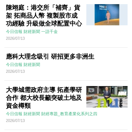
陳翊庭：港交所「補齊」貨
架 拓商品人幣 複製股市成
功經驗 升級做全球配置中心
今日信報
財經新聞
一語千金
2026/07/13
應科大理念吸引 研招更多非洲生
今日信報
財經新聞
2026/07/13
大學城需政府主導 拓產學研
合作 都大校長籲突破土地及
資金樽頸
今日信報
財經新聞
財經專題_教育產業化系列之四
2026/07/13