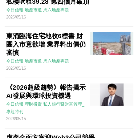
私樓呎租39.28 第四個月破頂
今日信報
地產市道
周六地產專題
2026/05/16
東涌臨海住宅地收6標書 財
團入市意欲增 業界料出價仍
審慎
今日信報
地產市道
周六地產專題
2026/05/16
《2026超級趨勢》報告揭示
AI發展與環球投資機遇
今日信報
理財投資
私人銀行暨財富管理_
專題特刊
2026/05/15
虛產全面方案迎Web3公司競爭