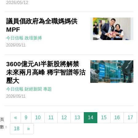
2026/05/12
議員倡政府為全職媽媽供
MPF
今日信報
政壇脈搏
2026/05/11
3600億元AI半新股將解禁
未來兩月高峰 稀宇智譜等沽
壓大
今日信報
財經新聞
專題
2026/05/11
«
9
10
11
12
13
14
15
16
17
頁
數：
18
»