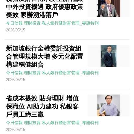
中外投資機遇 政府優惠政策
奏效 家辦湧港落戶
今日信報
理財投資
私人銀行暨財富管理_專題特刊
2026/05/15
新加坡銀行全權委託投資組
合管理規模大增 多元化配置
構建穩健組合
今日信報
理財投資
私人銀行暨財富管理_專題特刊
2026/05/15
省成本提效 貼身理財 增值
保職位 AI助力建功 私銀客
戶員工締三贏
今日信報
理財投資
私人銀行暨財富管理_專題特刊
2026/05/15