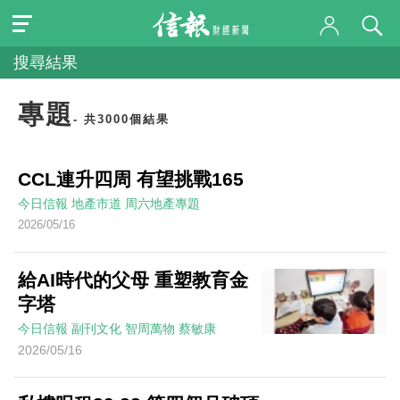
搜尋結果
專題
- 共3000個結果
CCL連升四周 有望挑戰165
今日信報
地產市道
周六地產專題
2026/05/16
給AI時代的父母 重塑教育金
字塔
今日信報
副刊文化
智周萬物
蔡敏康
2026/05/16