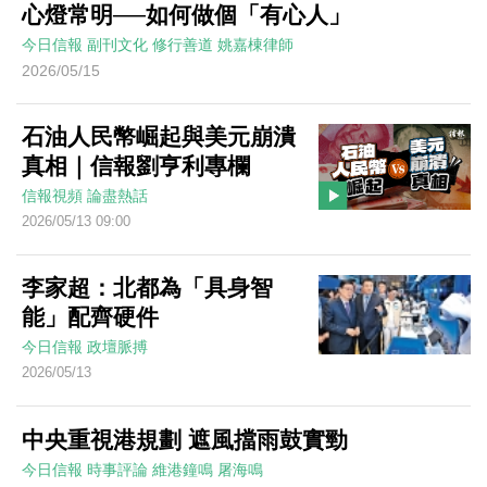
心燈常明──如何做個「有心人」
今日信報
副刊文化
修行善道
姚嘉棟律師
2026/05/15
石油人民幣崛起與美元崩潰
真相｜信報劉亨利專欄
信報視頻
論盡熱話
2026/05/13 09:00
李家超：北都為「具身智
能」配齊硬件
今日信報
政壇脈搏
2026/05/13
中央重視港規劃 遮風擋雨鼓實勁
今日信報
時事評論
維港鐘鳴
屠海鳴