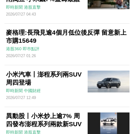
即時新聞
港股直擊
2026/07/27 04:43
麥格理:長飛見逾4個月低位後反彈 留意新上
市購15649
港股360
即巿點評
2026/07/27 01:26
小米汽車丨澎程系列兩SUV
周四登場
即時新聞
中國財經
2026/07/27 12:49
異動股丨小米炒上逾7% 周
四發布澎程系列兩款新SUV
即時新聞
港股直擊