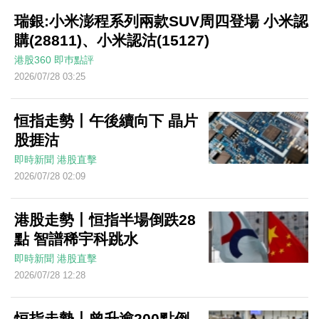
瑞銀:小米澎程系列兩款SUV周四登場 小米認
購(28811)、小米認沽(15127)
港股360
即巿點評
2026/07/28 03:25
恒指走勢丨午後續向下 晶片
股捱沽
即時新聞
港股直擊
2026/07/28 02:09
港股走勢丨恒指半場倒跌28
點 智譜稀宇科跳水
即時新聞
港股直擊
2026/07/28 12:28
恒指走勢丨曾升逾200點倒