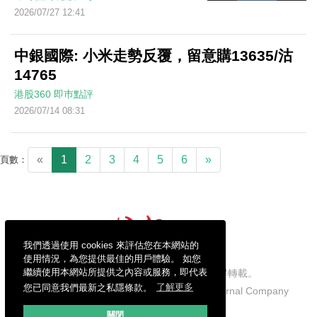
2026/07/27 12:41
中銀國際: 小米走勢反覆，留意購13635/沽
14765
港股360
即巿點評
2026/07/14 08:31
«
1
2
3
4
5
6
»
頁數：
我們透過使用 cookies 來評估您在本網站的
使用情況，為您提供最佳的用戶體驗。 如您
繼續使用本網站所提供之內容或服務，即代表
信報財經新聞有限公司版權所有，不得轉載。
您已同意我們最新之私隱條款。
了解更多
Copyright © 2026 Hong Kong Economic Journal Company
Limited. All rights reserved.
關閉