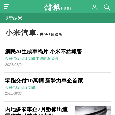
搜尋結果
小米汽車
- 共561個結果
網民AI生成車禍片 小米不忿報警
今日信報
財經新聞
中環解密
凌通
2026/08/04
零跑交付10萬輛 新勢力車企首家
今日信報
財經新聞
2026/08/03
內地多家車企7月數據出爐