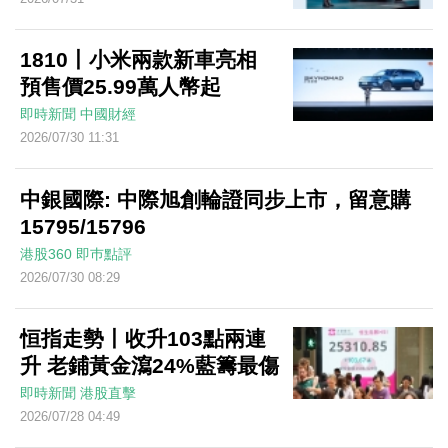
1810丨小米兩款新車亮相
預售價25.99萬人幣起
即時新聞
中國財經
2026/07/30 11:31
中銀國際: 中際旭創輪證同步上市，留意購
15795/15796
港股360
即巿點評
2026/07/30 08:29
恒指走勢丨收升103點兩連
升 老鋪黃金瀉24%藍籌最傷
即時新聞
港股直擊
2026/07/28 04:49