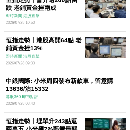
跌 老鋪黃金挫兩成
即時新聞
港股直擊
2026/07/28 10:50
恒指走勢丨港股高開64點 老
鋪黃金挫13%
即時新聞
港股直擊
2026/07/28 09:33
中銀國際: 小米周四發布新款車，留意購
13636/沽15332
港股360
即巿點評
2026/07/28 08:40
恒指走勢丨埋單升243點返
兩萬五 小米飆7%藍籌最醒