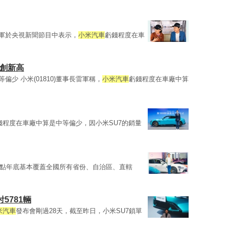
雷軍於央視新聞節目中表示，
小米汽車
虧錢程度在車
值創新高
偏少 小米(01810)董事長雷軍稱，
小米汽車
虧錢程度在車廠中算
錢程度在車廠中算是中等偏少，因小米SU7的銷量
點年底基本覆蓋全國所有省份、自治區、直轄
5781輛
米汽車
發布會剛過28天，截至昨日，小米SU7鎖單