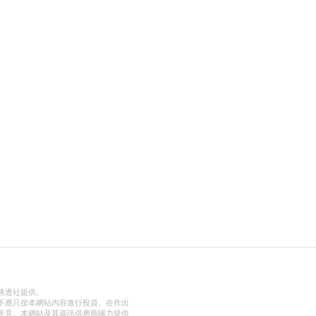
路透社提供。
不應只按本網站內容進行投資。在作出
意見。本網站及其資訊供應商竭力提供