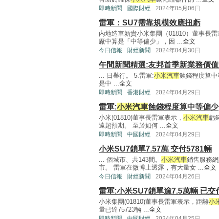
即時新聞
國際財經
2024年05月06日
雷軍：SU7需靠規模效應扭虧
內地造車新貴小米集團（01810）董事長
廠中算是「中等偏少」，因 ...
全文
今日信報
財經新聞
2024年04月30日
午間新聞精選:友邦首季新業務價
... 日舉行。 5.雷軍:
小米汽車
蝕錢程度算中等
是中 ...
全文
即時新聞
香港財經
2024年04月29日
雷軍:
小米汽車
蝕錢程度算中等偏少
小米(01810)董事長雷軍表示，
小米汽車
虧
遠超預期。 至於如何 ...
全文
即時新聞
中國財經
2024年04月29日
小米SU7鎖單7.57萬 交付5781輛
... 個城市、共143間。
小米汽車
銷售服務網
市。 雷軍在微博上透露，有大量女 ...
全文
今日信報
財經新聞
2024年04月26日
雷軍:小米SU7鎖單逾7.5萬輛 已交付
小米集團(01810)董事長雷軍表示，距離
小
量已達75723輛 ...
全文
即時新聞
中國財經
2024年04月25日