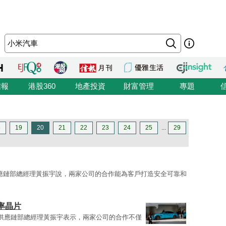
信報
港股360
地產投資
財富管理
專題
8
19
20
21
22
23
24
25
...
29
應鏈部總經理黃振宇說，兩家公司的合作能為客戶打造安全可靠和
率晶片
供應鏈部總經理黃振宇表示，兩家公司的合作不僅