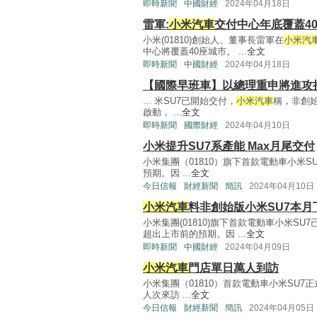
即時新聞
中國財經
2024年04月18日
雷軍:
小米汽車
交付中心年底覆蓋4
小米(01810)創始人、董事長雷軍在
小米汽
中心將覆蓋40座城市。 ...
全文
即時新聞
中國財經
2024年04月18日
【國際早班車】以總理重申將進攻
... 米SU7已開始交付，
小米汽車
稱，非創始
啟動， ...
全文
即時新聞
國際財經
2024年04月10日
小米提升SU7系產能 Max月尾交付
小米集團（01810）旗下首款電動車小米S
預期。因 ...
全文
今日信報
財經新聞
簡訊
2024年04月10日
小米汽車
料非創始版小米SU7本月
小米集團(01810)旗下首款電動車小米SU
超出上市前的預期。因 ...
全文
即時新聞
中國財經
2024年04月09日
小米汽車
門店單日萬人到訪
小米集團（01810）首款電動車小米SU
人次來訪 ...
全文
今日信報
財經新聞
簡訊
2024年04月05日