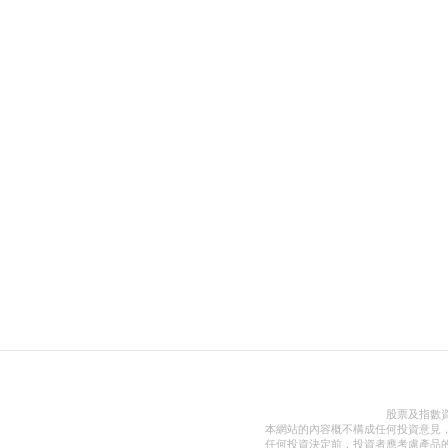
股票及指數
本網站的內容概不構成任何投資意見
任何投資決定前，投資者應考慮產品