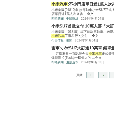
小米汽車
:不少門店單日近1萬人次
小米集團(01810)首款電動車小米SU7
店單日近1萬人次來訪 ...
全文
即時新聞
中國財經
2024年04月04日
小米SU7首批交付 10萬人落「大
小米集團（01810）旗下首款電動車小米
小米汽車
工廠舉行的交付 ...
全文
今日信報
要聞
2024年04月04日
雷軍:小米SU7大訂逾10萬單 鎖單
... 定都還會一直記得今天
小米汽車
正式登
像特斯拉(Tesla)一樣偉大的 ...
全文
即時新聞
港股直擊
2024年04月03日
頁數：
1
...
17
1