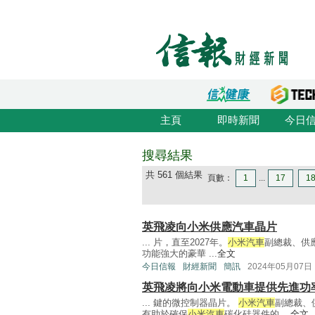
主頁
即時新聞
今日
搜尋結果
共 561 個結果
頁數：
1
...
17
1
英飛凌向小米供應汽車晶片
... 片，直至2027年。
小米汽車
副總裁、供
功能強大的豪華 ...
全文
今日信報
財經新聞
簡訊
2024年05月07日
英飛凌將向小米電動車提供先進功
... 鍵的微控制器晶片。
小米汽車
副總裁、
有助於確保
小米汽車
碳化硅器件的 ...
全文