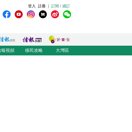
登入
註冊
|
訂閱 / 續訂
信報視頻
移民攻略
大灣區