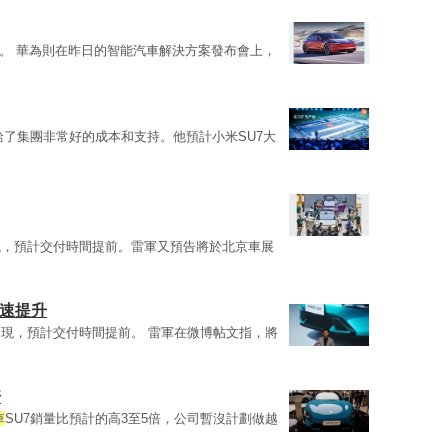
。 華為則在昨日的智能汽車解決方案發布會上，
給了集團非常好的成本和支持。他預計小米SU7大
發現，預計交付時間提前。雷軍又預告將於北京車展
快速提升
裏發現，預計交付時間提前。 雷軍在微博帖文指，將
倍
車
SU7銷量比預計的高3至5倍，公司暫沒計劃做越