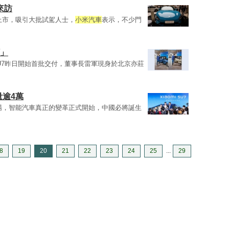
來訪
正式上市，吸引大批試駕人士，
小米汽車
表示，不少門
訂」
SU7昨日開始首批交付，董事長雷軍現身於北京亦莊
量逾4萬
場，智能汽車真正的變革正式開始，中國必將誕生
8
19
20
21
22
23
24
25
...
29