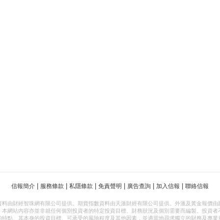
|
|
|
|
|
|
信報簡介
服務條款
私隱條款
免責聲明
廣告查詢
加入信報
聯絡信報
資料由財經智珠網有限公司提供。期貨指數資料由天滙財經有限公司提供。外滙及黃金報價由
，本網站內容亦並非就任何個別投資者的特定投資目標、財務狀況及個別需要而編製。投資者
的特點、其本身的投資目標、可承受的風險程度及其他因素，並適當地尋求獨立的財務及專業