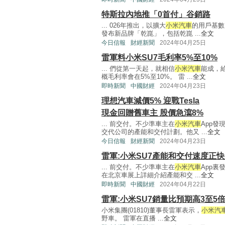
特斯拉內地推「0首付」谷銷路
... 026年推出，以擴大
小米汽車
的用戶基數
發布新品牌「乾崑」，包括乾崑 ...
全文
今日信報
財經新聞
2024年04月25日
雷軍料小米SU7毛利率5%至10%
... 們從第一天起，就相信
小米汽車
能成，
概毛利率會在5%至10%。 雷 ...
全文
即時新聞
中國財經
2024年04月23日
理想汽車減價5% 迎戰Tesla
現金回贈舊車主 股價急瀉8%
... 前交付。不少準車主在
小米汽車
App
交代公司的產能和交付計劃。他又 ...
全文
今日信報
財經新聞
2024年04月23日
雷軍:小米SU7產能和交付速度正
... 前交付。不少準車主在
小米汽車
App
在北京車展上詳細介紹產能和交 ...
全文
即時新聞
中國財經
2024年04月22日
雷軍:小米SU7銷量比預期高3至5
小米集團(01810)董事長雷軍表示，
小米汽
野車。 雷軍在直播 ...
全文