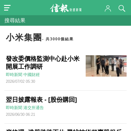
搜尋結果
小米集團
- 共3000個結果
發改委價格監測中心赴小米
開展工作調研
即時新聞
中國財經
2026/07/02 05:30
翌日披露報表 - [股份購回]
即時新聞
港交所通告
2026/06/30 06:21