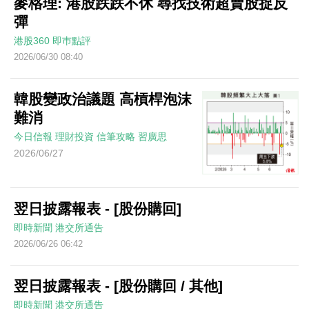
麥格理: 港股跌跌不休 尋找技術超賣股捉反
彈
港股360
即巿點評
2026/06/30 08:40
韓股變政治議題 高槓桿泡沫
難消
今日信報
理財投資
信筆攻略
習廣思
2026/06/27
翌日披露報表 - [股份購回]
即時新聞
港交所通告
2026/06/26 06:42
翌日披露報表 - [股份購回 / 其他]
即時新聞
港交所通告