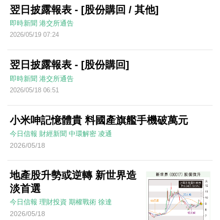
翌日披露報表 - [股份購回 / 其他]
即時新聞
港交所通告
2026/05/19 07:24
翌日披露報表 - [股份購回]
即時新聞
港交所通告
2026/05/18 06:51
小米呻記憶體貴 料國產旗艦手機破萬元
今日信報
財經新聞
中環解密
凌通
2026/05/18
地產股升勢或逆轉 新世界造
淡首選
今日信報
理財投資
期權戰術
徐達
2026/05/18