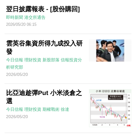
翌日披露報表 - [股份購回]
即時新聞
港交所通告
2026/05/20 06:15
雲英谷集資所得九成投入研
發
今日信報
理財投資
新股部落
信報投資分
析研究部
2026/05/20
比亞迪趁彈Put 小米淡倉之
選
今日信報
理財投資
期權戰術
徐達
2026/05/20