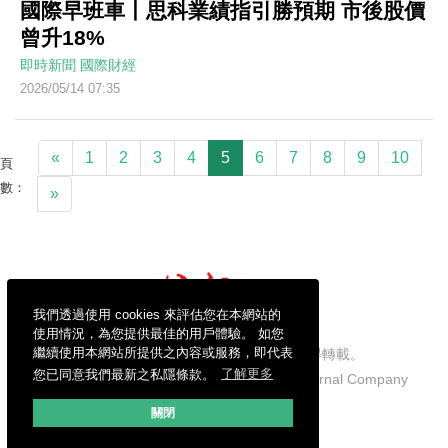
國際早班車丨思科業績指引勝預期 市後股價
曾升18%
即時新聞
國際財經
2026/05/14 07:35
«
1
2
3
4
5
6
7
8
9
10
頁
數：
»
我們透過使用 cookies 來評估您在本網站的
使用情況，為您提供最佳的用戶體驗。 如您
繼續使用本網站所提供之內容或服務，即代表
信報財經新聞有限公司版權所有，不得轉載。
您已同意我們最新之私隱條款。
了解更多
Copyright © 2026 Hong Kong Economic Journal Company
Limited. All rights reserved.
關閉