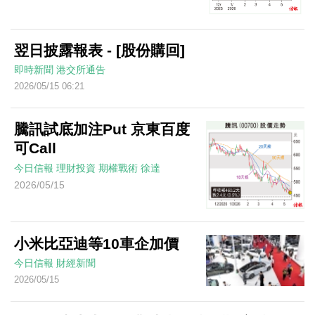
翌日披露報表 - [股份購回]
即時新聞
港交所通告
2026/05/15 06:21
騰訊試底加注Put 京東百度
可Call
今日信報
理財投資
期權戰術
徐達
2026/05/15
小米比亞迪等10車企加價
今日信報
財經新聞
2026/05/15