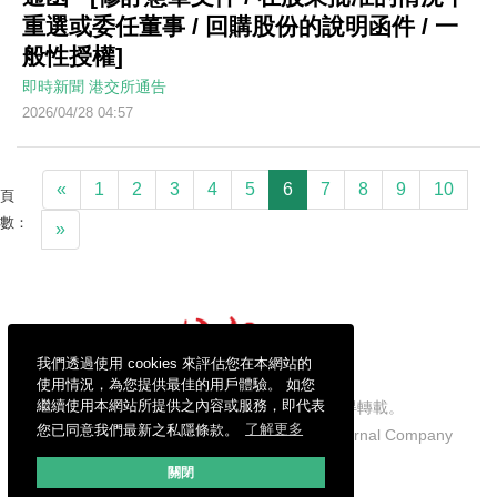
重選或委任董事 / 回購股份的說明函件 / 一
般性授權]
即時新聞
港交所通告
2026/04/28 04:57
«
1
2
3
4
5
6
7
8
9
10
頁
數：
»
我們透過使用 cookies 來評估您在本網站的
使用情況，為您提供最佳的用戶體驗。 如您
繼續使用本網站所提供之內容或服務，即代表
信報財經新聞有限公司版權所有，不得轉載。
您已同意我們最新之私隱條款。
了解更多
Copyright © 2026 Hong Kong Economic Journal Company
Limited. All rights reserved.
關閉