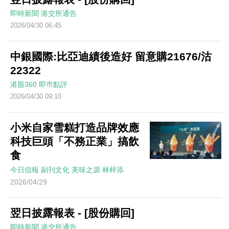
即時新聞
港交所通告
2026/04/30 06:45
中銀國際:比亞迪績後造好 留意購21676/沽
22322
港股360
即巿點評
2026/04/30 09:10
小米自家雪糕打造品牌效應
科技巨頭「不務正業」搞飲
食
今日信報
副刊文化
美味之源
林梓添
2026/04/29
翌日披露報表 - [股份購回]
即時新聞
港交所通告