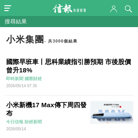
搜尋結果
小米集團
- 共3000個結果
國際早班車丨思科業績指引勝預期 市後股價
曾升18%
即時新聞
國際財經
2026/05/14 07:35
小米新機17 Max傳下周四發
布
今日信報
財經新聞
2026/05/14