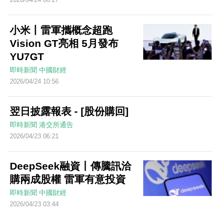
小米丨雷軍攜概念超跑
Vision GT亮相 5月發布
YU7GT
即時新聞
中國財經
2026/04/24 10:56
翌日披露報表 - [股份購回]
即時新聞
港交所通告
2026/04/23 06:21
DeepSeek融資丨傳騰訊洽
購兩成股權 雷軍有意投資
即時新聞
中國財經
2026/04/23 03:44