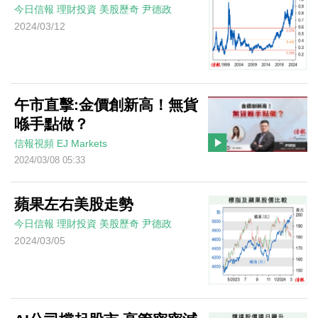
今日信報
理財投資
美股歷奇
尹德政
2024/03/12
午市直擊:金價創新高！無貨
喺手點做？
信報視頻
EJ Markets
2024/03/08 05:33
蘋果左右美股走勢
今日信報
理財投資
美股歷奇
尹德政
2024/03/05