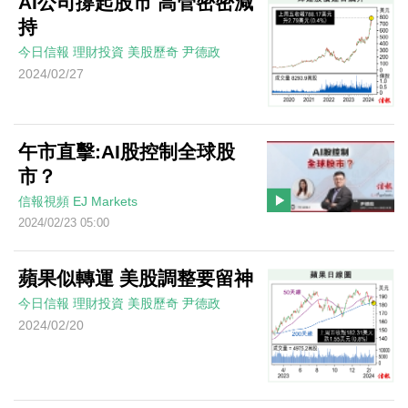
AI公司撐起股市 高管密密減
持
今日信報
理財投資
美股歷奇
尹德政
2024/02/27
午市直擊:AI股控制全球股
市？
信報視頻
EJ Markets
2024/02/23 05:00
蘋果似轉運 美股調整要留神
今日信報
理財投資
美股歷奇
尹德政
2024/02/20