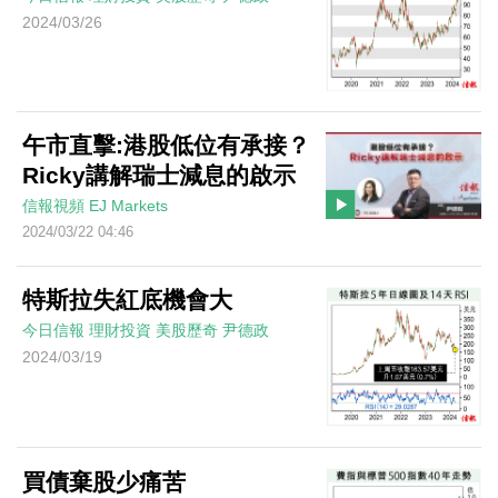
2024/03/26
午市直擊:港股低位有承接？
Ricky講解瑞士減息的啟示
信報視頻
EJ Markets
2024/03/22 04:46
特斯拉失紅底機會大
今日信報
理財投資
美股歷奇
尹德政
2024/03/19
買債棄股少痛苦