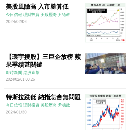
美股風險高 入市勝算低
今日信報
理財投資
美股歷奇
尹德政
2024/02/06
【環宇搜股】三巨企放榜 蘋
果季績甚關鍵
即時新聞
港股直擊
2024/02/01 03:26
特斯拉跣低 納指怎會無問題
今日信報
理財投資
美股歷奇
尹德政
2024/01/30