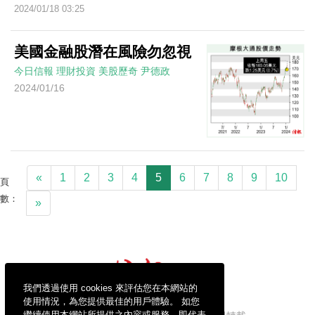
2024/01/18 03:25
美國金融股潛在風險勿忽視
今日信報
理財投資
美股歷奇
尹德政
2024/01/16
«
1
2
3
4
5
6
7
8
9
10
頁
數：
»
我們透過使用 cookies 來評估您在本網站的
使用情況，為您提供最佳的用戶體驗。 如您
繼續使用本網站所提供之內容或服務，即代表