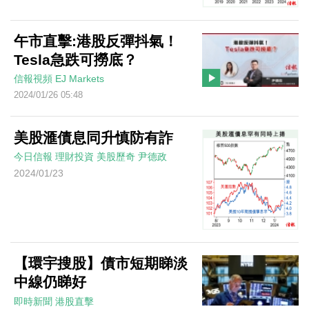
午市直擊:港股反彈抖氣！
Tesla急跌可撈底？
信報視頻
EJ Markets
2024/01/26 05:48
美股滙債息同升慎防有詐
今日信報
理財投資
美股歷奇
尹德政
2024/01/23
【環宇搜股】債市短期睇淡
中線仍睇好
即時新聞
港股直擊