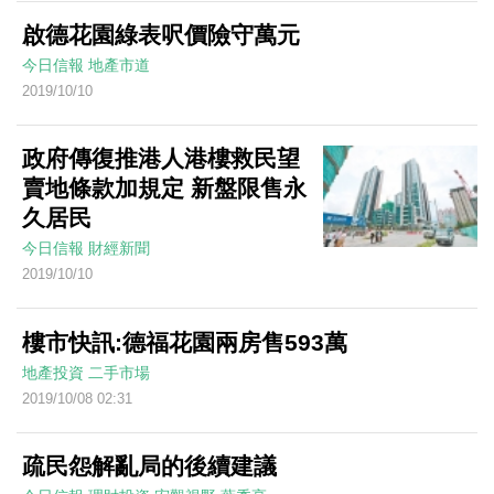
啟德花園綠表呎價險守萬元
今日信報
地產市道
2019/10/10
政府傳復推港人港樓救民望
賣地條款加規定 新盤限售永
久居民
今日信報
財經新聞
2019/10/10
樓市快訊:德福花園兩房售593萬
地產投資
二手市場
2019/10/08 02:31
疏民怨解亂局的後續建議