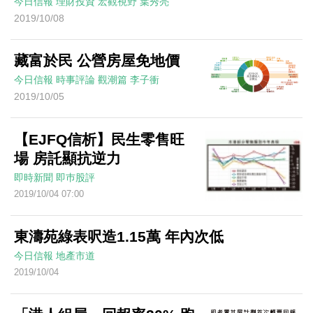
今日信報
理財投資
宏觀視野
葉秀亮
2019/10/08
藏富於民 公營房屋免地價
今日信報
時事評論
觀潮篇
李子衝
2019/10/05
【EJFQ信析】民生零售旺
場 房託顯抗逆力
即時新聞
即巿股評
2019/10/04 07:00
東濤苑綠表呎造1.15萬 年內次低
今日信報
地產市道
2019/10/04