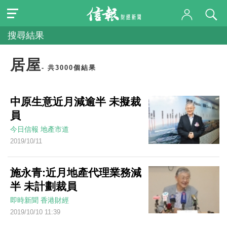
搜尋結果
居屋
- 共3000個結果
中原生意近月減逾半 未擬裁
員
今日信報
地產市道
2019/10/11
施永青:近月地產代理業務減
半 未計劃裁員
即時新聞
香港財經
2019/10/10 11:39