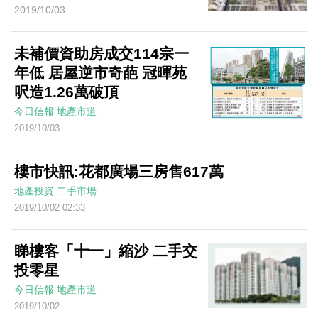
2019/10/03
未補價資助房成交114宗一
年低 居屋逆市奇葩 冠暉苑
呎造1.26萬破頂
今日信報
地產市道
2019/10/03
樓市快訊:花都廣場三房售617萬
地產投資
二手市場
2019/10/02 02:33
睇樓客「十一」縮沙 二手交
投零星
今日信報
地產市道
2019/10/02