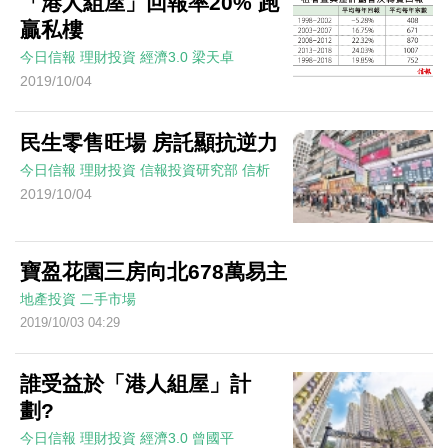
「港人組屋」回報率20% 跑
贏私樓
今日信報
理財投資
經濟3.0
梁天卓
2019/10/04
民生零售旺場 房託顯抗逆力
今日信報
理財投資
信報投資研究部
信析
2019/10/04
寶盈花園三房向北678萬易主
地產投資
二手市場
2019/10/03 04:29
誰受益於「港人組屋」計
劃?
今日信報
理財投資
經濟3.0
曾國平