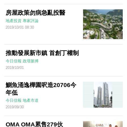
房屋政策勿病急亂投醫
地產投資
專家評論
2019/10/01 08:30
推動發展新市鎮 首創丁權制
今日信報
政壇脈搏
2019/10/01
鰂魚涌逸樺園呎造20706今
年低
今日信報
地產市道
2019/09/30
OMA OMA累售279伙