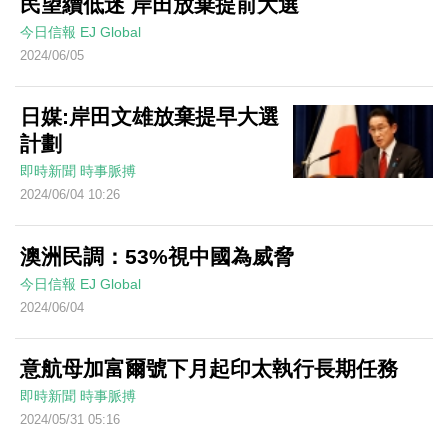
民望續低迷 岸田放棄提前大選
今日信報
EJ Global
2024/06/05
日媒:岸田文雄放棄提早大選
計劃
即時新聞
時事脈搏
2024/06/04 10:26
澳洲民調：53%視中國為威脅
今日信報
EJ Global
2024/06/04
意航母加富爾號下月起印太執行長期任務
即時新聞
時事脈搏
2024/05/31 05:16