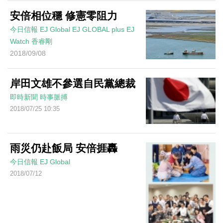
安倍相位穩 修憲零阻力
今日信報
EJ Global
EJ GLOBAL plus EJ
Watch
香睿剛
2018/09/08
岸田文雄不參選自民黨總裁
即時新聞
時事脈搏
2018/07/25 10:35
雨災仍赴飯局 安倍捱轟
今日信報
EJ Global
2018/07/12