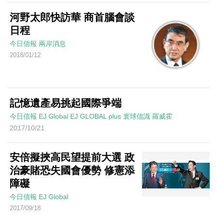
河野太郎快訪華 商首腦會談
日程
今日信報
兩岸消息
2018/01/12
記憶遺產易挑起國際爭端
今日信報
EJ Global
EJ GLOBAL plus 寰球信識
羅威霍
2017/10/21
安倍擬挾高民望提前大選 政
治豪賭恐失國會優勢 修憲添
障礙
今日信報
EJ Global
2017/09/18