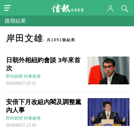
搜尋結果
岸田文雄
- 共1891個結果
日朝外相紐約會談 3年來首
次
即時新聞
時事脈搏
2018/09/27 03:21
安倍下月改組內閣及調整黨
內人事
即時新聞
時事脈搏
2018/09/27 12:59