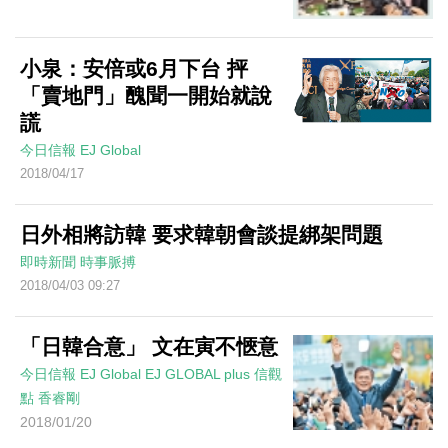
小泉：安倍或6月下台 抨
「賣地門」醜聞一開始就說
謊
今日信報
EJ Global
2018/04/17
日外相將訪韓 要求韓朝會談提綁架問題
即時新聞
時事脈搏
2018/04/03 09:27
「日韓合意」 文在寅不愜意
今日信報
EJ Global
EJ GLOBAL plus 信觀
點
香睿剛
2018/01/20