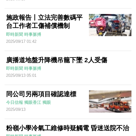
施政報告丨立法完善數碼平
台工作者工傷補償機制
即時新聞
時事脈搏
2025/09/17 01:42
廣播道地盤升降機吊籠下墜 2人受傷
即時新聞
時事脈搏
2025/09/13 05:01
同公司另兩項目確認達標
今日信報
獨眼香江
獨眼
2025/09/13
粉嶺小學冷氣工維修時疑觸電 昏迷送院不治