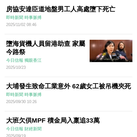
房協安達臣道地盤男工人高處墮下死亡
即時新聞
時事脈搏
2025/11/02 08:46
墮海貨機人員留港助查 家屬
今路祭
今日信報
獨眼香江
2025/10/23
大埔發生致命工業意外 62歲女工被吊機夾死
即時新聞
時事脈搏
2025/09/30 10:26
大班欠供MPF 積金局入稟追33萬
今日信報
財經新聞
2025/09/19