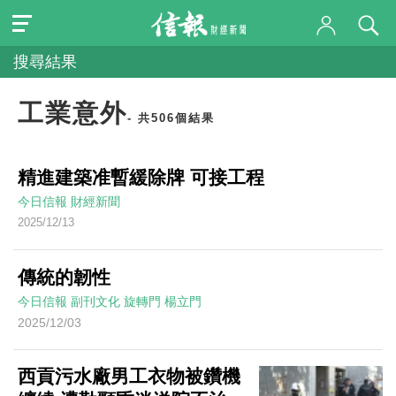
搜尋結果
工業意外
- 共506個結果
精進建築准暫緩除牌 可接工程
今日信報
財經新聞
2025/12/13
傳統的韌性
今日信報
副刊文化
旋轉門
楊立門
2025/12/03
西貢污水廠男工衣物被鑽機