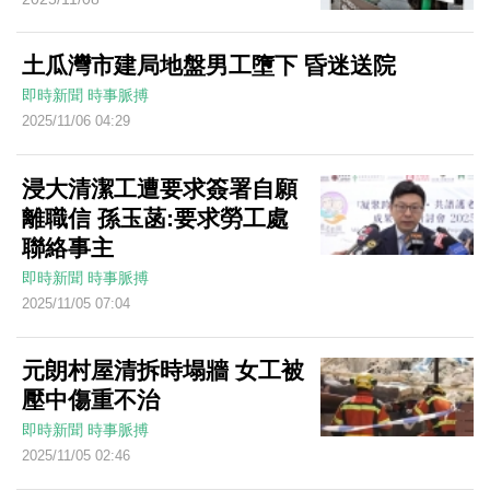
土瓜灣市建局地盤男工墮下 昏迷送院
即時新聞
時事脈搏
2025/11/06 04:29
浸大清潔工遭要求簽署自願
離職信 孫玉菡:要求勞工處
聯絡事主
即時新聞
時事脈搏
2025/11/05 07:04
元朗村屋清拆時塌牆 女工被
壓中傷重不治
即時新聞
時事脈搏
2025/11/05 02:46