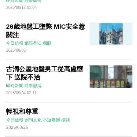
即時新聞
時事脈搏
2025/09/12 01:04
26歲地盤工墮斃 MiC安全惹
關注
今日信報
獨眼香江
獨眼
2025/09/05
古洞公屋地盤男工從高處墮
下 送院不治
即時新聞
時事脈搏
2025/09/04 02:11
輕視和尊重
今日信報
副刊文化
不過爾爾
楊翺
2025/08/26