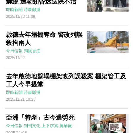
纏繞 遭勒頸昏迷送院不治
即時新聞
時事脈搏
2025/11/23 11:09
啟德去年塌棚奪命 警改列誤
殺拘兩人
今日信報
獨眼香江
2025/11/22
去年啟德地盤塌棚架改列誤殺案 棚架管工及
工人今早提堂
即時新聞
時事脈搏
2025/11/21 10:23
亞洲「特產」古今過勞死
今日信報
副刊文化
上下求索
黃翠儀
2025/11/08