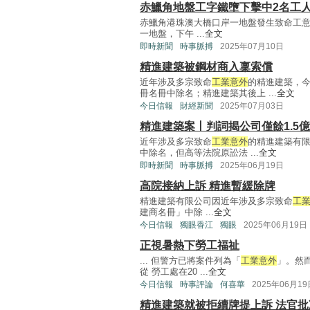
赤鱲角地盤工字鐵墮下擊中2名工人
赤鱲角港珠澳大橋口岸一地盤發生致命工意
一地盤，下午 ...
全文
即時新聞
時事脈搏
2025年07月10日
精進建築被鋼材商入稟索償
近年涉及多宗致命
工業意外
的精進建築，今
冊名冊中除名；精進建築其後上 ...
全文
今日信報
財經新聞
2025年07月03日
精進建築案丨判詞揭公司僅餘1.5
近年涉及多宗致命
工業意外
的精進建築有限
中除名，但高等法院原訟法 ...
全文
即時新聞
時事脈搏
2025年06月19日
高院接納上訴 精進暫緩除牌
精進建築有限公司因近年涉及多宗致命
工
建商名冊」中除 ...
全文
今日信報
獨眼香江
獨眼
2025年06月19日
正視暑熱下勞工福祉
... 但警方已將案件列為「
工業意外
」。然
從 勞工處在20 ...
全文
今日信報
時事評論
何喜華
2025年06月19
精進建築就被拒續牌提上訴 法官