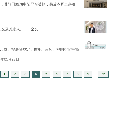
司，其註冊續期申請早前被拒，將於本周五起從一
友及其家人。 ...
全文
八成。按法律規定，搭棚、吊船、密閉空間等操
5年05月27日
1
2
3
4
5
6
7
8
9
...
26