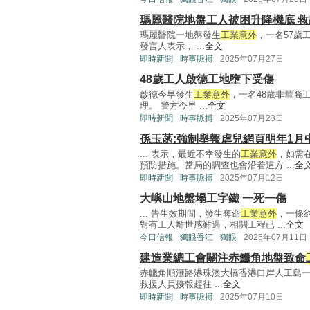
瑪麗醫院地盤工人被困升降機底 
瑪麗醫院一地盤發生
工業意外
，一名57歲
發言人表示， ...
全文
即時新聞
時事脈搏
2025年07月27日
48歲工人啟德工地墮下受傷
啟德今早發生
工業意外
，一名48歲非華裔
理。 警方今早 ...
全文
即時新聞
時事脈搏
2025年07月23日
孫玉菡:強制舉報虐兒網頁明年1月
... 表示，最近不幸發生的
工業意外
，如需
預防措施。當局的調查也會沿着這方 ...
全
即時新聞
時事脈搏
2025年07月12日
大嶼山地盤塌工字鐵 一死一傷
... 告生效期間，發生奪命
工業意外
，一條
對有工人離世感難過，相關工程已 ...
全文
今日信報
獨眼香江
獨眼
2025年07月11日
建造業總工會關注赤鱲角地盤致命
赤鱲角順滙路港珠澳大橋香港口岸人工島
救援人員接報趕往 ...
全文
即時新聞
時事脈搏
2025年07月10日