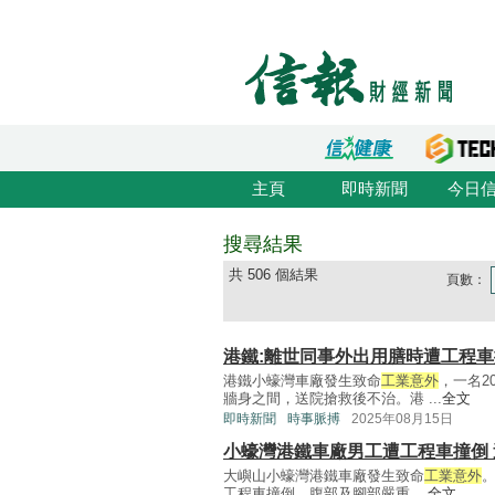
主頁
即時新聞
今日
搜尋結果
共 506 個結果
頁數：
港鐵:離世同事外出用膳時遭工程
港鐵小蠔灣車廠發生致命
工業意外
，一名2
牆身之間，送院搶救後不治。港 ...
全文
即時新聞
時事脈搏
2025年08月15日
小蠔灣港鐵車廠男工遭工程車撞倒
大嶼山小蠔灣港鐵車廠發生致命
工業意外
。
工程車撞倒，腹部及腳部嚴重 ...
全文