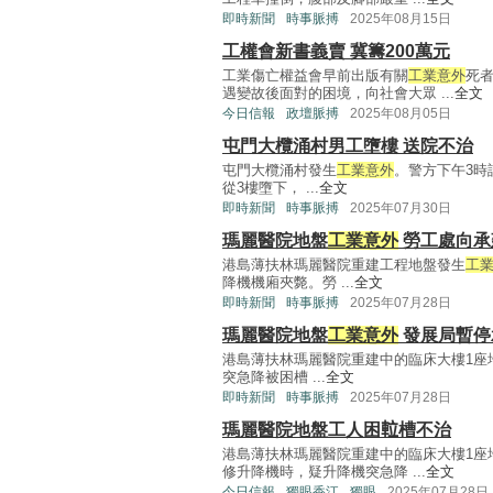
即時新聞
時事脈搏
2025年08月15日
工權會新書義賣 冀籌200萬元
工業傷亡權益會早前出版有關
工業意外
死
遇變故後面對的困境，向社會大眾 ...
全文
今日信報
政壇脈搏
2025年08月05日
屯門大欖涌村男工墮樓 送院不治
屯門大欖涌村發生
工業意外
。警方下午3時
從3樓墮下， ...
全文
即時新聞
時事脈搏
2025年07月30日
瑪麗醫院地盤
工業意外
勞工處向承
港島薄扶林瑪麗醫院重建工程地盤發生
工
降機機廂夾斃。勞 ...
全文
即時新聞
時事脈搏
2025年07月28日
瑪麗醫院地盤
工業意外
發展局暫停
港島薄扶林瑪麗醫院重建中的臨床大樓1座
突急降被困槽 ...
全文
即時新聞
時事脈搏
2025年07月28日
瑪麗醫院地盤工人困𨋢槽不治
港島薄扶林瑪麗醫院重建中的臨床大樓1座
修升降機時，疑升降機突急降 ...
全文
今日信報
獨眼香江
獨眼
2025年07月28日