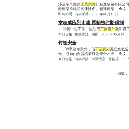
涉及多宗致命
工業意外
的精進建築有限公
般建築承建商名冊除名。精進建築 ...
全文
即時新聞
時事脈搏
2025年06月18日
韋志成臨別市建 再籲檢討賠償制
... 關愛中心工作，協助因
工業意外
受影響工
今日信報
獨眼香江
獨眼
2025年06月14日
竹棚安全
... 108宗致命意外，佔
工業意外
死亡總數逾
作，必須由合資格者確認安全才准 ...
全文
今日信報
時事評論
海闊天空
曾德成
202
頁數：