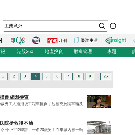
信報
港股360
地產投資
財富管理
專題
1
2
3
4
5
6
7
8
9
...
26
車撞倒成因待查
0歲男工人遭溜後工程車撞倒，他被夾於牆車輛及
 送院搶救後不治
今日中午12時許，一名20歲男工在車廠內被一輛