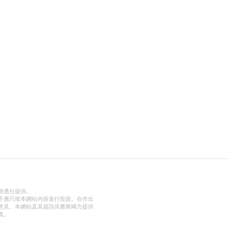
路透社提供。
不應只按本網站內容進行投資。在作出
意見。本網站及其資訊供應商竭力提供
責。