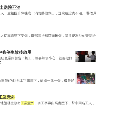
救出送院不治
工人一度被困升降機底，消防將他救出，送院後證實不治。 醫管局
工人從高處墮下受傷，腳部骨折和額頭擦傷，送往伊利沙伯醫院治
中條例生效後啟用
在紅色暴雨警告下施工，就要加倍小心，並要做好
文
約重4噸的巨形工字鐵塌下，釀成一死一傷，機管局
工業意外
一地盤發生致命
工業意外
，有工字鐵由高處墮下，擊中兩名工人，