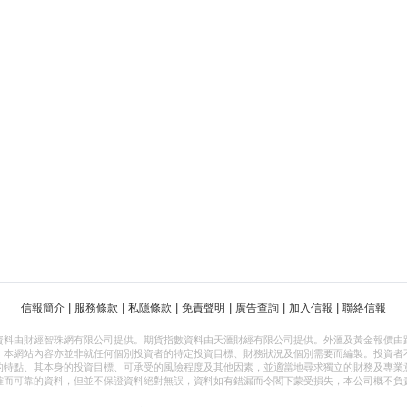
|
|
|
|
|
|
信報簡介
服務條款
私隱條款
免責聲明
廣告查詢
加入信報
聯絡信報
資料由財經智珠網有限公司提供。期貨指數資料由天滙財經有限公司提供。外滙及黃金報價由
，本網站內容亦並非就任何個別投資者的特定投資目標、財務狀況及個別需要而編製。投資者
的特點、其本身的投資目標、可承受的風險程度及其他因素，並適當地尋求獨立的財務及專業
確而可靠的資料，但並不保證資料絕對無誤，資料如有錯漏而令閣下蒙受損失，本公司概不負