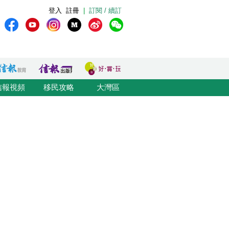
登入
註冊
|
訂閱 / 續訂
信報視頻
移民攻略
大灣區