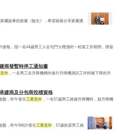
者家屬故事的新書《餘生》，希望藉着分享家屬遭
許接報，指一名44歲男工人在屯門大欖涌村一村屋工作期間，懷疑
建商發暫時停工通知書
業意外
，一名男工在升降機槽內進行升降機測試工作時被下降的升
承建商及分包商投標資格
地盤，昨午發生
工業意外
，一名57歲男工維修升降機時，疑升降機
地盤，昨午5時許發生
工業意外
，57歲姓梁男工維