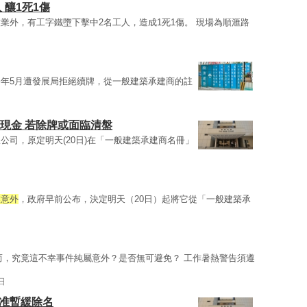
 釀1死1傷
業外，有工字鐵墮下擊中2名工人，造成1死1傷。 現場為順滙路
年5月遭發展局拒絕續牌，從一般建築承建商的註
億現金 若除牌或面臨清盤
公司，原定明天(20日)在「一般建築承建商名冊」
業意外
，政府早前公布，決定明天（20日）起將它從「一般建築承
而，究竟這不幸事件純屬意外？是否無可避免？ 工作暑熱警告須遵
日
批准暫緩除名