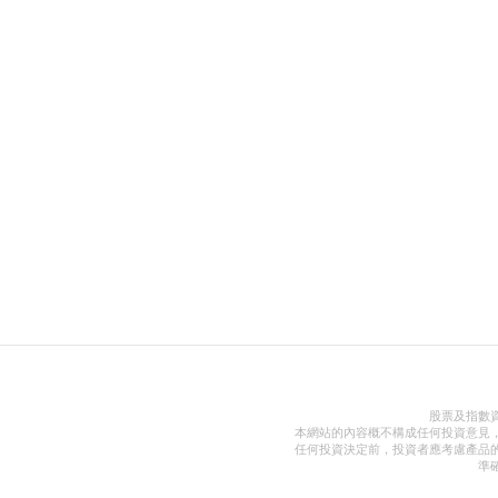
股票及指數
本網站的內容概不構成任何投資意見
任何投資決定前，投資者應考慮產品
準