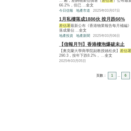
... 廂，差餉物業估價署（
差估署
）公布最新
66.2%，但已 ...
全文
今日信報
地產市道
2025年03月07日
1月私樓落成1886伙 按月跌66%
差估署
最新公布《香港物業報告每月補編》，
落成量佔 ...
全文
地產投資
地產新聞
2025年03月06日
【信報月刊】香港樓泡爆破未止
【奧克蘭大學商學院副教授姚松炎】
差估
290.3，按年下跌8.2%， ...
全文
2025年03月05日
頁數：
1
...
6