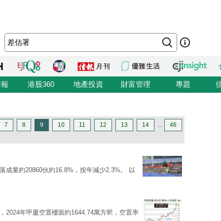
信報
港股360
地產投資
財富管理
專題
7
8
9
10
11
12
13
14
...
46
成量約20860伙約16.8%，按年減少2.3%。 以
2024年甲廈空置樓面約1644.74萬方呎，空置率