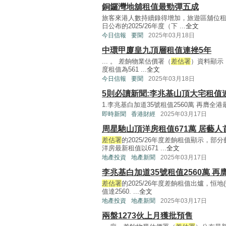
銅鑼灣地舖租值最勁彈五成
旅客來港人數持續錄得增加，旅遊區舖位
日公布的2025/26年度（下 ...
全文
今日信報
要聞
2025年03月18日
中環甲廈皇九頂層租值連挫5年
... 。 差餉物業估價署（
差估署
）資料顯示
度租值為561 ...
全文
今日信報
要聞
2025年03月18日
5則必讀新聞:李兆基山頂大宅租值
1.李兆基白加道35號租值2560萬 再膺全
即時新聞
香港財經
2025年03月17日
周星馳山頂洋房租值671萬 居藝人
差估署
的2025/26年度差餉租值顯示，
洋房最新租值以671 ...
全文
地產投資
地產新聞
2025年03月17日
李兆基白加道35號租值2560萬 再
差估署
的2025/26年度差餉租值出爐，恒地
值達2560. ...
全文
地產投資
地產新聞
2025年03月17日
兩盤1273伙上月獲批預售