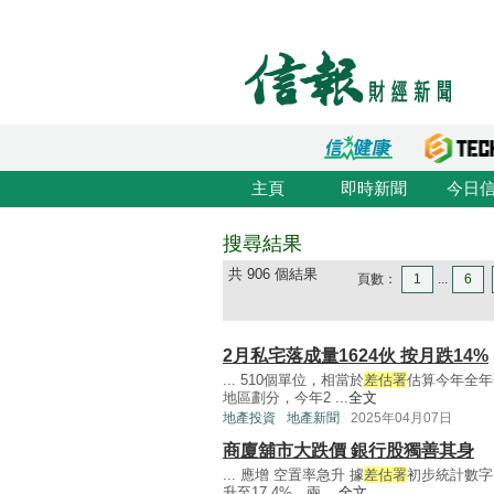
主頁
即時新聞
今日
搜尋結果
共 906 個結果
頁數：
1
...
6
2月私宅落成量1624伙 按月跌14%
... 510個單位，相當於
差估署
估算今年全年落
地區劃分，今年2 ...
全文
地產投資
地產新聞
2025年04月07日
商廈舖市大跌價 銀行股獨善其身
... 應增 空置率急升 據
差估署
初步統計數字，
升至17.4%，兩 ...
全文