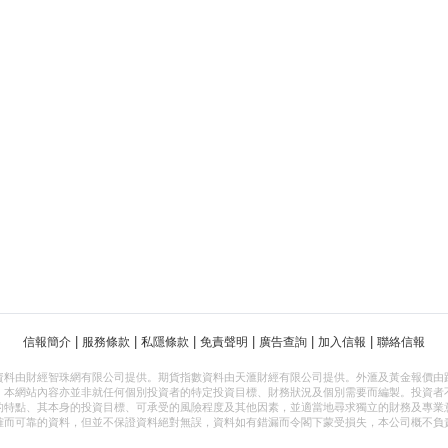
|
|
|
|
|
|
信報簡介
服務條款
私隱條款
免責聲明
廣告查詢
加入信報
聯絡信報
資料由財經智珠網有限公司提供。期貨指數資料由天滙財經有限公司提供。外滙及黃金報價由
，本網站內容亦並非就任何個別投資者的特定投資目標、財務狀況及個別需要而編製。投資者
的特點、其本身的投資目標、可承受的風險程度及其他因素，並適當地尋求獨立的財務及專業
確而可靠的資料，但並不保證資料絕對無誤，資料如有錯漏而令閣下蒙受損失，本公司概不負