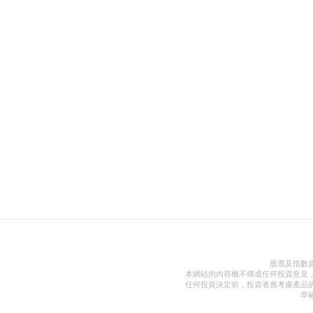
股票及指數
本網站的內容概不構成任何投資意見
任何投資決定前，投資者應考慮產品
準