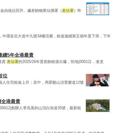
租金由低位回升。據差餉物業估價署（
差估署
）昨
，中環皇后大道中九號34樓頂層，租值連續第五個年度下滑，下年
連續5年全港最貴
港最貴
差估署
的2025/26年度差餉租值出爐，恒地(00012) ...
全文
首位
部分藝人住宅租值上升；其中，周星馳山頂普樂道12號
膺全港最貴
(00012)創辦人李兆基的山頂白加道35號，最新租