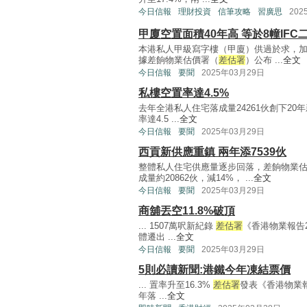
今日信報
理財投資
信筆攻略
習廣思
202
甲廈空置面積40年高 等於8幢IFC
本港私人甲級寫字樓（甲廈）供過於求，
據差餉物業估價署（
差估署
）公布 ...
全文
今日信報
要聞
2025年03月29日
私樓空置率達4.5%
去年全港私人住宅落成量24261伙創下2
率達4.5 ...
全文
今日信報
要聞
2025年03月29日
西貢新供應重鎮 兩年添7539伙
整體私人住宅供應量逐步回落，差餉物業
成量約20862伙，減14%， ...
全文
今日信報
要聞
2025年03月29日
商舖丟空11.8%破頂
... 1507萬呎新紀錄
差估署
《香港物業報告
體遷出 ...
全文
今日信報
要聞
2025年03月29日
5則必讀新聞:港鐵今年凍結票價
... 置率升至16.3%
差估署
發表《香港物業報
年落 ...
全文