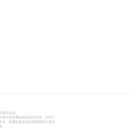
路透社提供。
不應只按本網站內容進行投資。在作出
意見。本網站及其資訊供應商竭力提供
責。