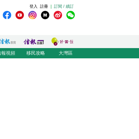
登入
註冊
|
訂閱 / 續訂
信報視頻
移民攻略
大灣區