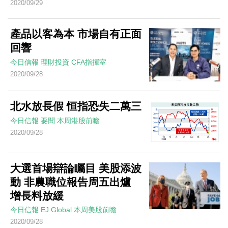
2020/09/29
產品以客為本 市場自有正面
回響
今日信報
理財投資
CFA指揮室
2020/09/28
北水放長假 恒指恐失二萬三
今日信報
要聞
本周港股前瞻
2020/09/28
大選首場辯論矚目 美股添波
動 非農職位報告周五出爐
增長料放緩
今日信報
EJ Global
本周美股前瞻
2020/09/28