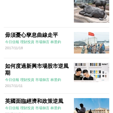
毋須憂心孳息曲線走平
今日信報
理財投資
市場御言
林昱鈞
2017/11/18
如何度過新興市場股市逆風
期
今日信報
理財投資
市場御言
林昱鈞
2017/11/11
英國面臨經濟和政策逆風
今日信報
理財投資
市場御言
林昱鈞