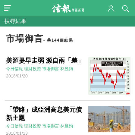
搜尋結果
市場御言
- 共144個結果
美滙提早走弱 源自兩「差」
今日信報
理財投資
市場御言
林昱鈞
2018/01/20
「帶路」成亞洲高息美元債
新主題
今日信報
理財投資
市場御言
林昱鈞
2018/01/13