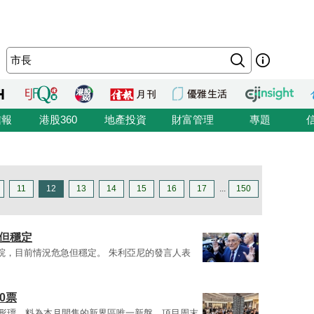
信報
港股360
地產投資
財富管理
專題
11
12
13
14
15
16
17
...
150
急但穩定
ani)入院，目前情況危急但穩定。 朱利亞尼的發言人表
0票
項目形瑨，料為本月開售的新界區唯一新盤。項目周末