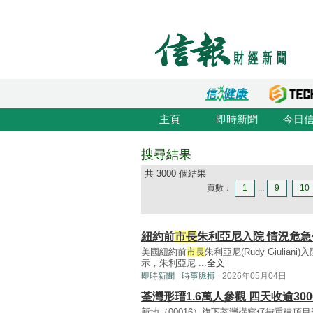
主頁
即時新聞
今日
搜尋結果
共 3000 個結果
頁數：
1
...
9
10
紐約前
市長
朱利亞尼入院 情況危
美國紐約前
市長
朱利亞尼(Rudy Giuli
示，朱利亞尼 ...
全文
即時新聞
時事脈搏
2026年05月04日
荃灣形瑨1.6萬人參觀 四天收逾300
新地（00016）旗下荃灣橫窩仔街重建