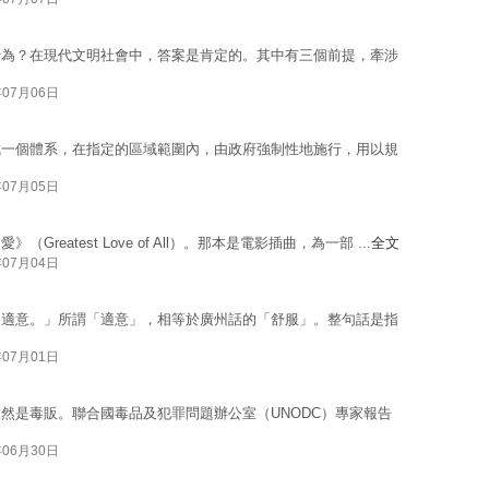
行為？在現代文明社會中，答案是肯定的。其中有三個前提，牽涉
年07月06日
成一個體系，在指定的區域範圍內，由政府強制性地施行，用以規
年07月05日
eatest Love of All）。那本是電影插曲，為一部 ...
全文
年07月04日
格適意。」所謂「適意」，相等於廣州話的「舒服」。整句話是指
年07月01日
然是毒販。聯合國毒品及犯罪問題辦公室（UNODC）專家報告
年06月30日