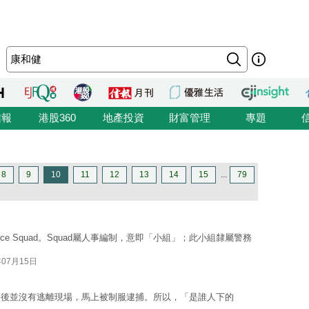
信報
港股360
地產投資
財富管理
專題
8
9
10
11
12
13
14
15
...
79
e Squad。Squad屬人事編制，意即「小組」；此小組隸屬警務
年07月15日
之後並沒有逃離現場，馬上被制服逮捕。所以，「是誰人下的