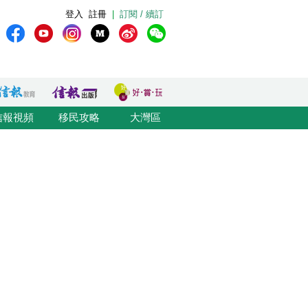
登入
註冊
|
訂閱 / 續訂
信報視頻
移民攻略
大灣區