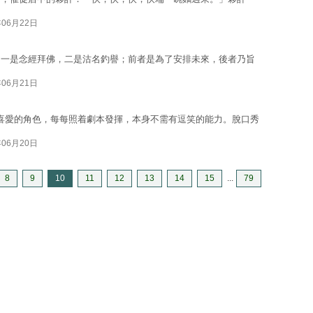
年06月22日
。一是念經拜佛，二是沽名釣譽；前者是為了安排未來，後者乃旨
年06月21日
令人喜愛的角色，每每照着劇本發揮，本身不需有逗笑的能力。脫口秀
年06月20日
8
9
10
11
12
13
14
15
...
79