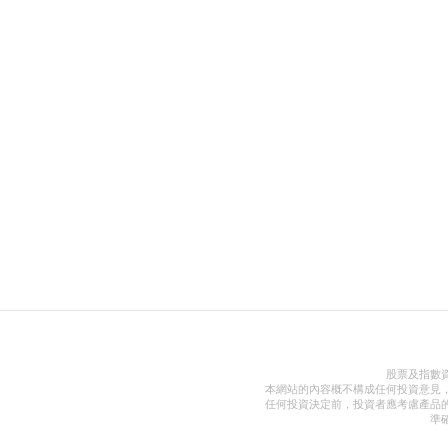
股票及指數
本網站的內容概不構成任何投資意見
任何投資決定前，投資者應考慮產品
準