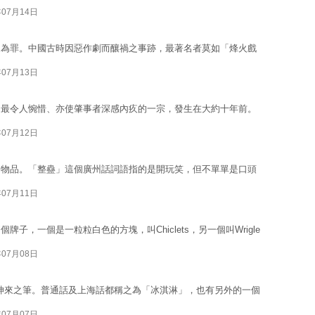
年07月14日
之為罪。中國古時因惡作劇而釀禍之事跡，最著名者莫如「烽火戲
年07月13日
，最令人惋惜、亦使肇事者深感內疚的一宗，發生在大約十年前。
年07月12日
的物品。「整蠱」這個廣州話詞語指的是開玩笑，但不單單是口頭
年07月11日
子，一個是一粒粒白色的方塊，叫Chiclets，另一個叫Wrigle
年07月08日
可說是神來之筆。普通話及上海話都稱之為「冰淇淋」，也有另外的一個
年07月07日