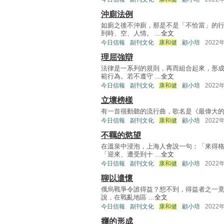
沖廁法例
如廁之後不沖廁，那是不是「不恰當」的
到時、空、人情。 ...
全文
今日信報
副刊文化
康和健
顧小培
2022
理屈強辯
法律是一系列的規則，再而組合起來，形
範行為。若不遵守 ...
全文
今日信報
副刊文化
康和健
顧小培
2022
立壞榜樣
有一首很動聽的流行曲，歌名是《最偉大的愛》（Gr
今日信報
副刊文化
康和健
顧小培
2022
不羈的慾望
在溫泉中浸泡，上海人會說一句：「來得
「迎來、遭受到十 ...
全文
今日信報
副刊文化
康和健
顧小培
2022
聊以遣懷
俄烏戰爭令誰得益？想不到，得益者之一竟
說，在戰亂地區 ...
全文
今日信報
副刊文化
康和健
顧小培
2022
癮的形成