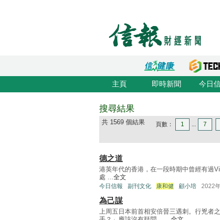
主頁
即時新聞
今日
搜尋結果
共 1569 個結果
頁數：
1
...
7
德之道
港英年代的香港，在一段時期中曾經有過Vic
處 ...
全文
今日信報
副刊文化
康和健
顧小培
2022
為己謀
上周五日本前首相安倍晉三遇刺。行兇者
手？」應該沒有疑問。 ...
全文