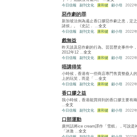
今日信報
副刊文化
康和健
顧小培
2022
惡作劇的罪
新加坡法例為遏止香口膠惡作劇之患，定
諸侯」。《史記． ...
全文
今日信報
副刊文化
康和健
顧小培
2022
戲無益
昨天談及惡作劇的行為。芸芸歷史事件中
2012年12 ...
全文
今日信報
副刊文化
康和健
顧小培
2022
唔講得笑
小時候，香港有一些商店專門售賣整蠱人
上的玩笑，而是「 ...
全文
今日信報
副刊文化
康和健
顧小培
2022
香口膠之益
我小時候，香港能買得到的香口膠主要有兩個牌
...
全文
今日信報
副刊文化
康和健
顧小培
2022
口部運動
廣州話將ice cream譯作「雪糕」，
「冰激 ...
全文
今日信報
副刊文化
康和健
顧小培
2022