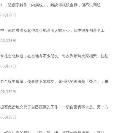
篇》，這個字解作「內病也」。雖說得模棱含糊，但不失闡述
年06月29日
生中，來自香港及其他東亞地區者人數不少，其中很多都是半工
年06月28日
經常往台北旅遊，在當地有不少朋友。每次到埗時大家相聚，往往
年06月27日
，甚至從中破壞，使事情不能成功。廣州話的說法是「柴台」；根
年06月24日
就搪塞敷衍地交代了自己應做的工作；一切自當實事求是。另一方
年06月23日
下，催促店中的夥計：「快，快，快，快端一碗麵過來。」夥計