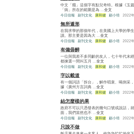
中文「癮」這個字有點兒奇特。根據《玉
「病」所在的範圍是為 ...
全文
今日信報
副刊文化
康和健
顧小培
2022
無所遁形
在我求學的那個年代，在美國上大學的學
讀。那主要是因為大 ...
全文
今日信報
副刊文化
康和健
顧小培
2022
有備毋醉
一位與我差不多同齡的友人，七十年代末
都揀選一間叫五月 ...
全文
今日信報
副刊文化
康和健
顧小培
2022
字以載道
有一個詞語「拆台」，解作唱衰、喝倒采
據《廣州方言詞典 ...
全文
今日信報
副刊文化
康和健
顧小培
2022
結怎麼樣的果
政府不可以只憑發表的幾句口號或說話，
面，我們當然也不 ...
全文
今日信報
副刊文化
康和健
顧小培
2022
只說不做
飯店裏走進來一名客人。他急急忙忙地坐