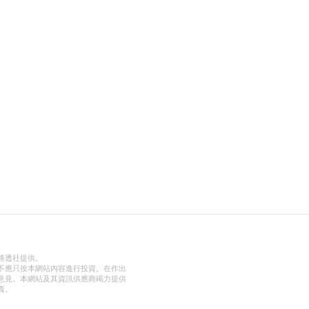
路透社提供。
不應只按本網站內容進行投資。在作出
意見。本網站及其資訊供應商竭力提供
責。