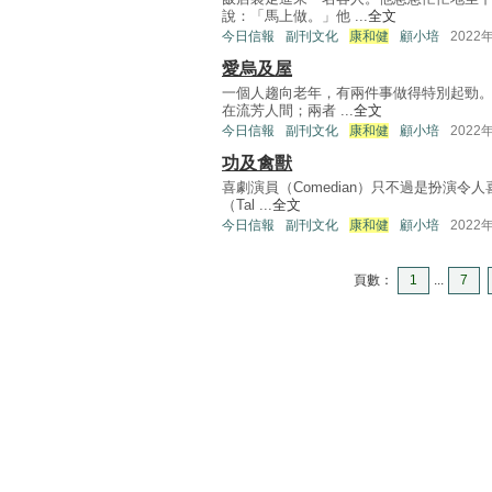
說：「馬上做。」他 ...
全文
今日信報
副刊文化
康和健
顧小培
2022
愛烏及屋
一個人趨向老年，有兩件事做得特別起勁
在流芳人間；兩者 ...
全文
今日信報
副刊文化
康和健
顧小培
2022
功及禽獸
喜劇演員（Comedian）只不過是扮演
（Tal ...
全文
今日信報
副刊文化
康和健
顧小培
2022
頁數：
1
...
7