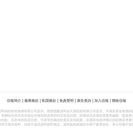
|
|
|
|
|
|
信報簡介
服務條款
私隱條款
免責聲明
廣告查詢
加入信報
聯絡信報
資料由財經智珠網有限公司提供。期貨指數資料由天滙財經有限公司提供。外滙及黃金報價由
，本網站內容亦並非就任何個別投資者的特定投資目標、財務狀況及個別需要而編製。投資者
的特點、其本身的投資目標、可承受的風險程度及其他因素，並適當地尋求獨立的財務及專業
確而可靠的資料，但並不保證資料絕對無誤，資料如有錯漏而令閣下蒙受損失，本公司概不負