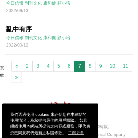
今日信報
副刊文化
康和健
顧小培
2022/09/13
亂中有序
今日信報
副刊文化
康和健
顧小培
2022/09/12
«
2
3
4
5
6
7
8
9
10
11
頁
數：
»
我們透過使用 cookies 來評估您在本網站的
使用情況，為您提供最佳的用戶體驗。 如您
繼續使用本網站所提供之內容或服務，即代表
信報財經新聞有限公司版權所有，不得轉載。
您已同意我們最新之私隱條款。
了解更多
Copyright © 2026 Hong Kong Economic Journal Company