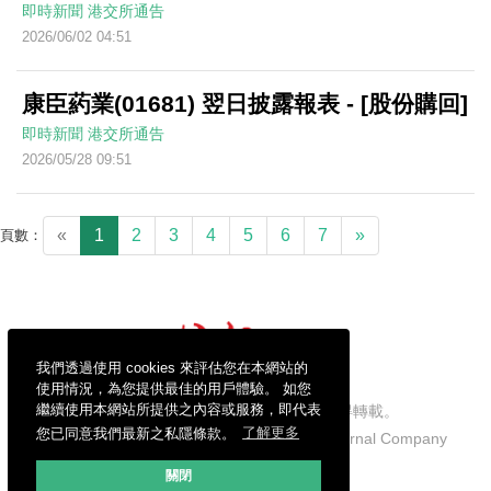
即時新聞
港交所通告
2026/06/02 04:51
康臣葯業(01681) 翌日披露報表 - [股份購回]
即時新聞
港交所通告
2026/05/28 09:51
«
1
2
3
4
5
6
7
»
頁數：
我們透過使用 cookies 來評估您在本網站的
使用情況，為您提供最佳的用戶體驗。 如您
繼續使用本網站所提供之內容或服務，即代表
信報財經新聞有限公司版權所有，不得轉載。
您已同意我們最新之私隱條款。
了解更多
Copyright © 2026 Hong Kong Economic Journal Company
Limited. All rights reserved.
關閉