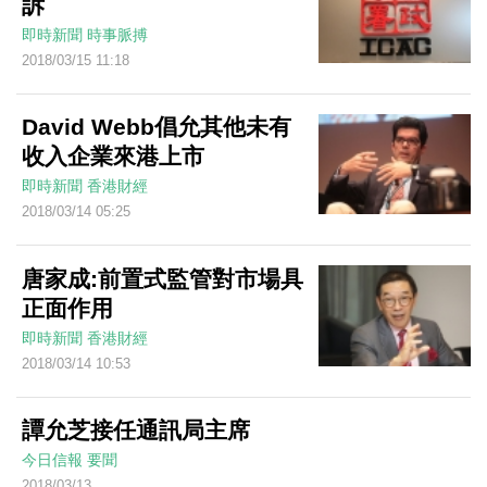
訴
即時新聞
時事脈搏
2018/03/15 11:18
David Webb倡允其他未有
收入企業來港上市
即時新聞
香港財經
2018/03/14 05:25
唐家成:前置式監管對市場具
正面作用
即時新聞
香港財經
2018/03/14 10:53
譚允芝接任通訊局主席
今日信報
要聞
2018/03/13