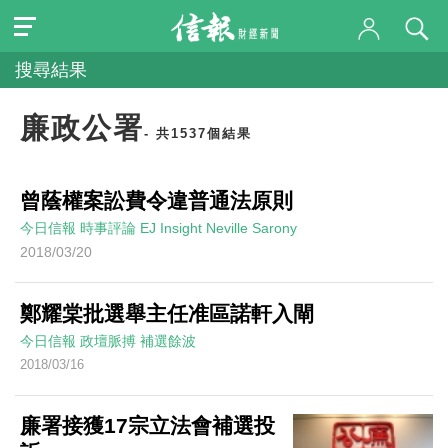
搜尋結果
廉政公署
- 共1537個結果
曾蔭權案訟費令違普通法原則
今日信報
時事評論
EJ Insight
Neville Sarony
2018/03/20
鄭耀棠批選舉主任准區諾軒入閘
今日信報
政壇脈搏
補選餘波
2018/03/16
廉署接獲17宗立法會補選投