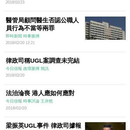
2018/02/23
醫管局顧問醫生否認公職人
員行為不當等兩罪
即時新聞
時事脈搏
2018/02/20 12:21
律政司稱UGL案調查未完結
今日信報
政壇脈搏
簡訊
2018/02/20
法治淪喪 港人應如何應對
今日信報
時事評論
王岸然
2018/02/20
梁振英UGL事件 律政司據報