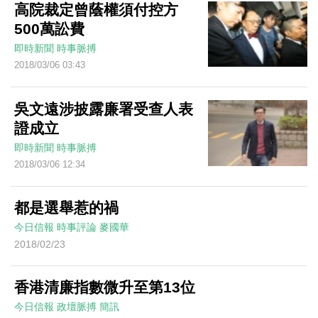
高院裁定曾蔭權須付控方
500萬訟費
即時新聞
時事脈搏
2018/03/06 03:43
吳文遠涉披露廉署受查人表
證成立
即時新聞
時事脈搏
2018/03/06 12:34
都是選舉惹的禍
今日信報
時事評論
麥國華
2018/02/23
香港清廉指數微升至第13位
今日信報
政壇脈搏
簡訊