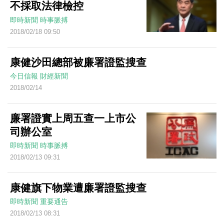
不採取法律檢控
即時新聞
時事脈搏
2018/02/18 09:50
康健沙田總部被廉署證監搜查
今日信報
財經新聞
2018/02/14
廉署證實上周五查一上市公
司辦公室
即時新聞
時事脈搏
2018/02/13 09:31
康健旗下物業遭廉署證監搜查
即時新聞
重要通告
2018/02/13 08:31