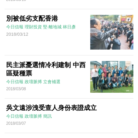
別被低劣支配香港
今日信報
理財投資
堅‧離地城
林日彥
2018/03/12
民主派憂選情冷利建制 中西
區疑種票
今日信報
政壇脈搏
立會補選
2018/03/08
吳文遠涉洩受查人身份表證成立
今日信報
政壇脈搏
簡訊
2018/03/07