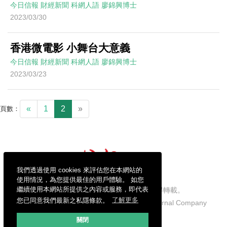
今日信報
財經新聞
科網人語
廖錦興博士
2023/03/30
香港微電影 小舞台大意義
今日信報
財經新聞
科網人語
廖錦興博士
2023/03/23
«
1
2
»
頁數：
我們透過使用 cookies 來評估您在本網站的
使用情況，為您提供最佳的用戶體驗。 如您
繼續使用本網站所提供之內容或服務，即代表
信報財經新聞有限公司版權所有，不得轉載。
您已同意我們最新之私隱條款。
了解更多
Copyright © 2026 Hong Kong Economic Journal Company
Limited. All rights reserved.
關閉