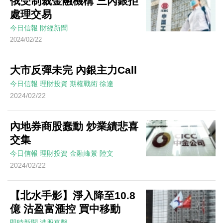
俄受制裁金融機構 三內銀拒
處理交易
今日信報
財經新聞
2024/02/22
大市反彈未完 內銀主力Call
今日信報
理財投資
期權戰術
徐達
2024/02/22
內地券商股蠢動 炒業績悲喜
交集
今日信報
理財投資
金融峰景
陸文
2024/02/22
【北水手影】淨入降至10.8
億 沽盈富滙控 買中移動
即時新聞
港股直擊