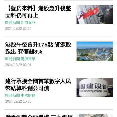
【盤房來料】港股急升後整
固料仍可再上
即時新聞
即巿股評
2024/02/22 02:34
港股午後曾升175點 資源股
跑出 兗礦飆8%
即時新聞
港股直擊
2024/02/22 02:01
建行承接全國首單數字人民
幣結算科創公司債
即時新聞
中國財經
2024/02/22 10:38