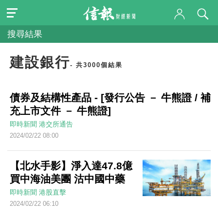
搜尋結果
建設銀行
- 共3000個結果
債券及結構性產品 - [發行公告 － 牛熊證 / 補
充上市文件 － 牛熊證]
即時新聞
港交所通告
2024/02/22 08:00
【北水手影】淨入達47.8億
買中海油美團 沽中國中藥
即時新聞
港股直擊
2024/02/22 06:10