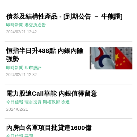
債券及結構性產品 - [到期公告 － 牛熊證]
即時新聞
港交所通告
2024/02/21 12:42
恒指半日升488點 內銀內險
強勢
即時新聞
即巿股評
2024/02/21 12:32
電力股追Call華能 內銀值得留意
今日信報
理財投資
期權戰術
徐達
2024/02/21
內房白名單項目批貸達1600億
今日信報
要聞