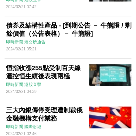
2024/02/21 07:42
債券及結構性產品 - [到期公告 － 牛熊證 / 剩
餘價值（公告表格）－ 牛熊證]
即時新聞
港交所通告
2024/02/21 05:21
恒指收漲255點受制百天線
滙控恒生績後表現兩極
即時新聞
港股直擊
2024/02/21 04:39
三大內銀傳停受理遭制裁俄
金融機構支付業務
即時新聞
國際財經
2024/02/21 02:46