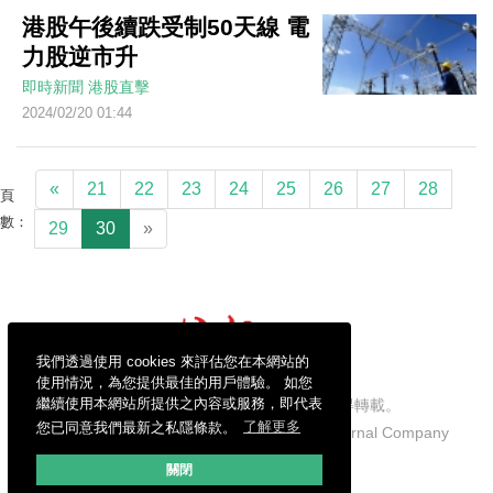
港股午後續跌受制50天線 電
力股逆市升
即時新聞
港股直擊
2024/02/20 01:44
«
21
22
23
24
25
26
27
28
頁
數：
29
30
»
我們透過使用 cookies 來評估您在本網站的
使用情況，為您提供最佳的用戶體驗。 如您
繼續使用本網站所提供之內容或服務，即代表
信報財經新聞有限公司版權所有，不得轉載。
您已同意我們最新之私隱條款。
了解更多
Copyright © 2026 Hong Kong Economic Journal Company
Limited. All rights reserved.
關閉