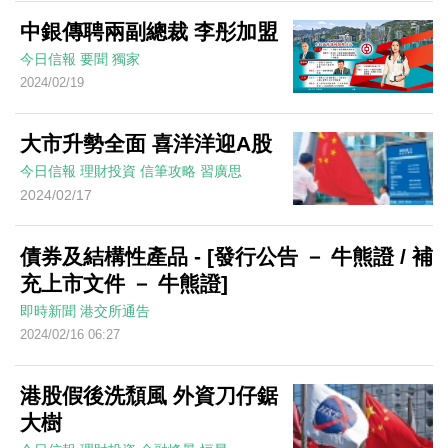
中銀傳聘兩副總裁 李彤加盟
今日信報
要聞
獨家
2024/02/19
大市升勢全面 喜洋洋迎A股
今日信報
理財投資
信筆攻略
習廣思
2024/02/17
債券及結構性產品 - [發行公告 － 牛熊證 / 補
充上市文件 － 牛熊證]
即時新聞
港交所通告
2024/02/16 06:27
港股假後洗頹風 外資刀仔鋸
大樹