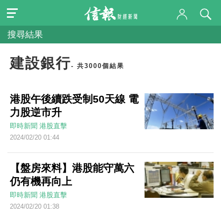
搜尋結果
建設銀行
- 共3000個結果
港股午後續跌受制50天線 電
力股逆市升
即時新聞
港股直擊
2024/02/20 01:44
【盤房來料】港股能守萬六
仍有機再向上
即時新聞
港股直擊
2024/02/20 01:38