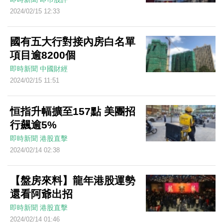
2024/02/15 12:33
國有五大行對接內房白名單
項目逾8200個
即時新聞
中國財經
2024/02/15 11:51
恒指升幅擴至157點 美團招
行飆逾5%
即時新聞
港股直擊
2024/02/14 02:38
【盤房來料】龍年港股運勢
還看阿爺出招
即時新聞
港股直擊
2024/02/14 01:46