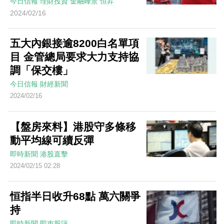
今日信報
理財投資
金融峰景
恒昇
2024/02/16
五大內銀接逾8200白名單項
目 金管總局要求大力支持協
調「保交樓」
今日信報
財經新聞
2024/02/16
【盤房來料】港股守多條移
動平均線可續反彈
即時新聞
港股直擊
2024/02/15 02:28
恒指半日收升68點 萬六關爭
持
即時新聞
即巿股評