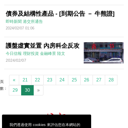
債券及結構性產品 - [到期公告 － 牛熊證]
即時新聞
港交所通告
2024/02/07 01:06
護盤虛實並置 內房科企反攻
今日信報
理財投資
金融峰景
陸文
2024/02/07
«
21
22
23
24
25
26
27
28
頁
數：
29
30
»
我們透過使用 cookies 來評估您在本網站的