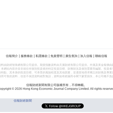
|
|
|
|
|
|
信報簡介
服務條款
私隱條款
免責聲明
廣告查詢
加入信報
聯絡信報
資料由財經智珠網有限公司提供。期貨指數資料由天滙財經有限公司提供。外滙及黃金報價由
，本網站內容亦並非就任何個別投資者的特定投資目標、財務狀況及個別需要而編製。投資者
的特點、其本身的投資目標、可承受的風險程度及其他因素，並適當地尋求獨立的財務及專業
確而可靠的資料，但並不保證資料絕對無誤，資料如有錯漏而令閣下蒙受損失，本公司概不負
信報財經新聞有限公司版權所有，不得轉載。
opyright © 2026 Hong Kong Economic Journal Company Limited. All rights reserve
信報財經新聞