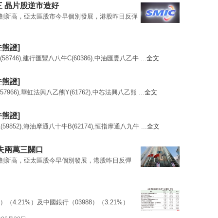
三 晶片股逆市造好
水平創新高，亞太區股市今早個別發展，港股昨日反彈
牛熊證]
8746),建行匯豐八八牛C(60386),中油匯豐八乙牛 ...
全文
牛熊證]
7966),華虹法興八乙熊Y(61762),中芯法興八乙熊 ...
全文
牛熊證]
9852),海油摩通八十牛B(62174),恒指摩通八九牛 ...
全文
再失兩萬三關口
平創新高，亞太區股今早個別發展，港股昨日反彈
9）（4.21%）及中國銀行（03988）（3.21%）