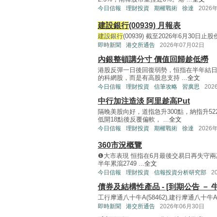
今日信報
理財投資
期權戰術
徐達
2026
建設銀行
(00939) 月報表
建設銀行
(00939) 截至2026年6月30日止股
即時新聞
港交所通告
2026年07月02日
內銀整頓講分寸 價值回歸趁低撈
港股反彈一日後回復弱勢，恒指在半年結日
的科網股，而是有高股息支持 ...
全文
今日信報
理財投資
信筆攻略
習廣思
202
中行加注造淡 阿里趁高Put
隔晚美股向好，道指急升300點，納指升5
低開18點後反覆偏軟， ...
全文
今日信報
理財投資
期權戰術
徐達
2026
360市況概覽
❶大市表現 恒指在6月最後交易日再失守兩萬三
半年累瀉2749 ...
全文
今日信報
理財投資
信報投資分析研究部
2
債券及結構性產品 - [到期公告 － 
工行摩通八十牛A(58462),建行摩通八十牛A(598
即時新聞
港交所通告
2026年06月30日