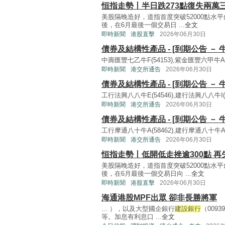
恒指走勢丨半日跌273點復失兩萬
美股隔晚造好，道指首度突破52000點
後，在6月最後一個交易日 ...
全文
即時新聞
港股直擊
2026年06月30日
債券及結構性產品 - [到期公告 － 
中壽匯豐七乙牛F(54153),紫金匯豐六甲牛A(5
即時新聞
港交所通告
2026年06月30日
債券及結構性產品 - [到期公告 － 
工行法興八八牛E(54546),建行法興八八牛I(5
即時新聞
港交所通告
2026年06月30日
債券及結構性產品 - [到期公告 － 
工行摩通八十牛A(58462),建行摩通八十牛A(5
即時新聞
港交所通告
2026年06月30日
恒指走勢丨低開低走挫逾300點 
美股隔晚造好，道指首度突破52000點水
後，在6月最後一個交易日向 ...
全文
即時新聞
港股直擊
2026年06月30日
海通港股MPF出眾 卻非長勝將軍
... ），以及大型國企銀行
建設銀行
（0093
等。加息有利息口 ...
全文