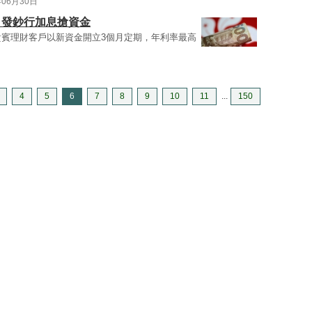
年06月30日
 發鈔行加息搶資金
貴賓理財客戶以新資金開立3個月定期，年利率最高
4
5
6
7
8
9
10
11
...
150