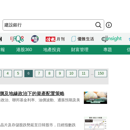
信報
港股360
地產投資
財富管理
專題
4
5
6
7
8
9
10
11
...
150
油價及地緣政治下的資產配置策略
地緣政治、聯邦基金利率、油價波動、通脹預期及美
。晶片及存儲股跌勢延至日韓股市，日經指數跌