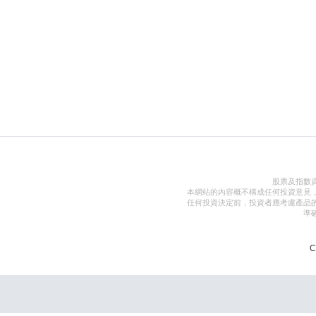
股票及指數
本網站的內容概不構成任何投資意見
任何投資決定前，投資者應考慮產品
準
C