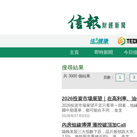
主頁
即時新聞
今日
搜尋結果
共 3000 個結果
頁數：
1
...
3
2026投資市場展望｜在高利率、
2026投資市場展望不宜只看單一因素，
國中期選舉，都可能在不同 ...
全文
2026年07月03日
內房短線博彈 滙控破頂加Call
隔晚美股三大指數下跌，晶片股領跌大市
2.5%，南韓股市重挫近8%。港 ...
全文