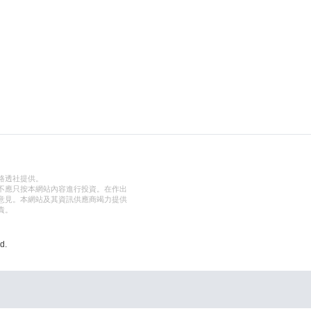
路透社提供。
不應只按本網站內容進行投資。在作出
意見。本網站及其資訊供應商竭力提供
責。
d.