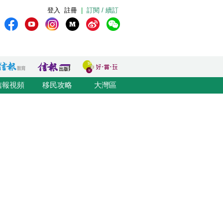
登入
註冊
|
訂閱 / 續訂
信報視頻
移民攻略
大灣區