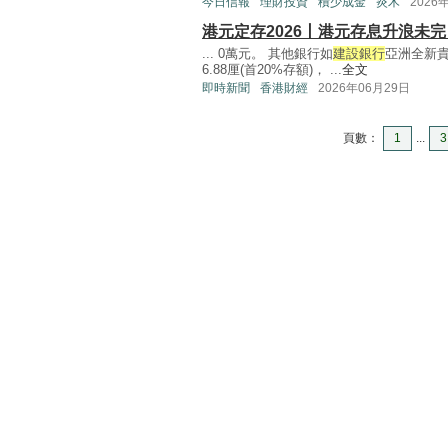
今日信報
理財投資
積少成金
炎木
2026
港元定存2026丨港元存息升浪未完
... 0萬元。 其他銀行如
建設銀行
亞洲全新
6.88厘(首20%存額)， ...
全文
即時新聞
香港財經
2026年06月29日
頁數：
1
...
3