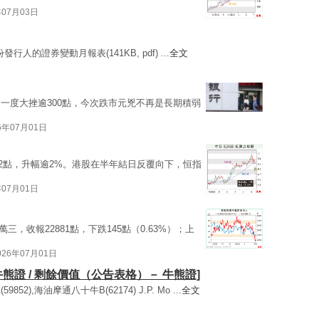
年07月03日
份發行人的證券變動月報表(141KB, pdf) ...
全文
一度大挫逾300點，今次跌市元兇不再是長期積弱
6年07月01日
22點，升幅逾2%。港股在半年結日反覆向下，恒指
年07月01日
，收報22881點，下跌145點（0.63%）；上
026年07月01日
牛熊證 / 剩餘價值（公告表格）－ 牛熊證]
52),海油摩通八十牛B(62174) J.P. Mo ...
全文