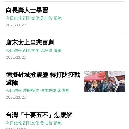
向長壽人士學習
今日信報
副刊文化
毋枉管
張總
2021/11/27
唐宋太上皇悲喜劇
今日信報
副刊文化
毋枉管
張總
2021/11/20
德擬封城掀震盪 轉打防疫戰
避險
今日信報
理財投資
信筆攻略
習廣思
2021/11/20
台灣「十要五不」怎麼解
今日信報
副刊文化
毋枉管
張總