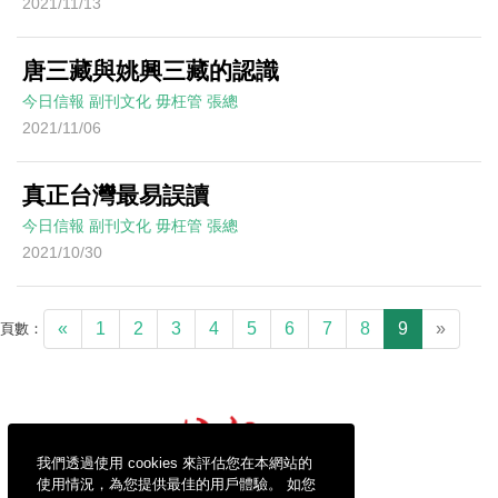
2021/11/13
唐三藏與姚興三藏的認識
今日信報
副刊文化
毋枉管
張總
2021/11/06
真正台灣最易誤讀
今日信報
副刊文化
毋枉管
張總
2021/10/30
«
1
2
3
4
5
6
7
8
9
»
頁數：
我們透過使用 cookies 來評估您在本網站的
使用情況，為您提供最佳的用戶體驗。 如您