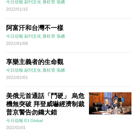
今日信報
副刊文化
毋枉管
張總
2022/01/15
阿富汗和台灣不一樣
今日信報
副刊文化
毋枉管
張總
2022/01/08
享樂主義者的生命觀
今日信報
副刊文化
毋枉管
張總
2022/01/01
美俄元首通話「鬥硬」 烏危
機無突破 拜登威嚇經濟制裁
普京警告勿鑄大錯
今日信報
EJ Global
2022/01/01