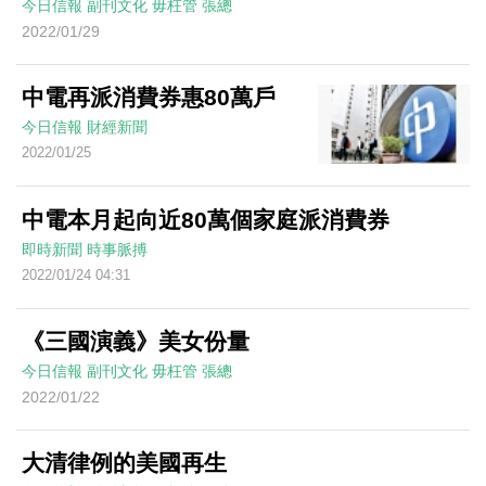
今日信報
副刊文化
毋枉管
張總
2022/01/29
中電再派消費券惠80萬戶
今日信報
財經新聞
2022/01/25
中電本月起向近80萬個家庭派消費券
即時新聞
時事脈搏
2022/01/24 04:31
《三國演義》美女份量
今日信報
副刊文化
毋枉管
張總
2022/01/22
大清律例的美國再生