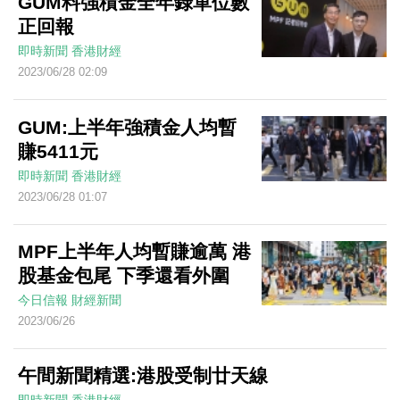
GUM料強積金全年錄單位數
正回報
即時新聞
香港財經
2023/06/28 02:09
GUM:上半年強積金人均暫
賺5411元
即時新聞
香港財經
2023/06/28 01:07
MPF上半年人均暫賺逾萬 港
股基金包尾 下季還看外圍
今日信報
財經新聞
2023/06/26
午間新聞精選:港股受制廿天線