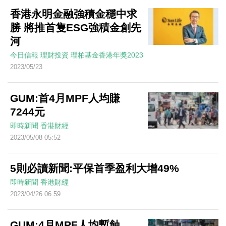
香港永明金融強積金穩中求
勝 將推首隻ESG強積金創先
河
今日信報
理財投資
理柏基金香港年獎2023
2023/05/23
GUM:首4月MPF人均賺
7244元
即時新聞
香港財經
2023/05/08 05:52
5則必讀新聞:平保首季盈利大增49%
即時新聞
香港財經
2023/04/26 06:59
GUM:4月MPF人均暫蝕