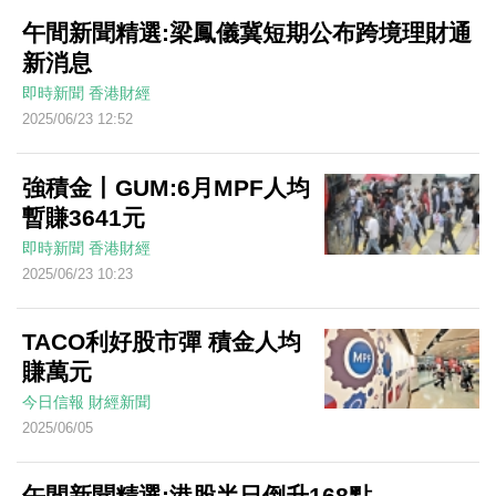
午間新聞精選:梁鳳儀冀短期公布跨境理財通
新消息
即時新聞
香港財經
2025/06/23 12:52
強積金丨GUM:6月MPF人均
暫賺3641元
即時新聞
香港財經
2025/06/23 10:23
TACO利好股市彈 積金人均
賺萬元
今日信報
財經新聞
2025/06/05
午間新聞精選:港股半日倒升168點