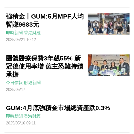
強積金丨GUM:5月MPF人均
暫賺9683元
即時新聞
香港財經
2025/05/21 10:12
團體醫療保費3年飆55% 新
冠後使用率增 僱主恐難持續
承擔
今日信報
財經新聞
2025/05/17
GUM:4月底強積金市場總資產跌0.3%
即時新聞
香港財經
2025/05/16 09:11