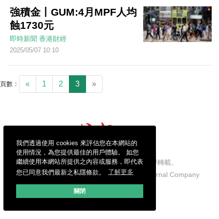
強積金丨GUM:4月MPF人均
蝕1730元
即時新聞
香港財經
2025/05/07 10:10
«
1
2
3
»
頁數：
我們透過使用 cookies 來評估您在本網站的
使用情況，為您提供最佳的用戶體驗。 如您
繼續使用本網站所提供之內容或服務，即代表
信報財經新聞有限公司版權所有，不得轉載。
您已同意我們最新之私隱條款。
了解更多
Copyright © 2026 Hong Kong Economic Journal Company
Limited. All rights reserved.
關閉