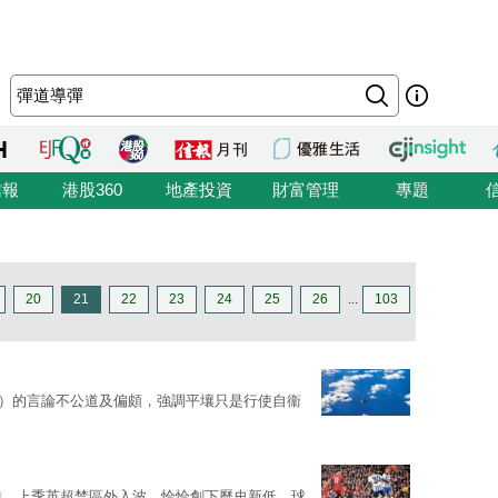
信報
港股360
地產投資
財富管理
專題
20
21
22
23
24
25
26
...
103
BM）的言論不公道及偏頗，強調平壤只是行使自衞
錯，上季英超禁區外入波，恰恰創下歷史新低，球