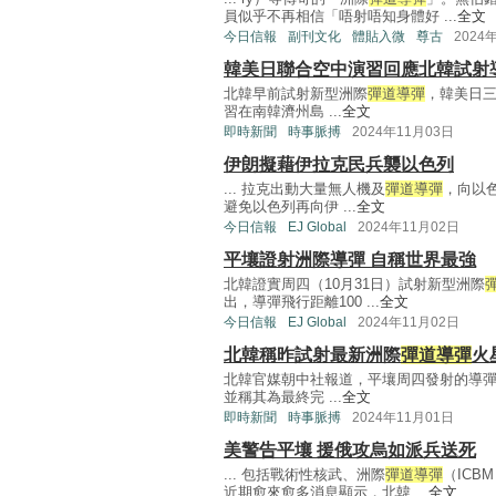
員似乎不再相信「唔射唔知身體好 ...
全文
今日信報
副刊文化
體貼入微
尊古
2024
韓美日聯合空中演習回應北韓試射
北韓早前試射新型洲際
彈道導彈
，韓美日三
習在南韓濟州島 ...
全文
即時新聞
時事脈搏
2024年11月03日
伊朗擬藉伊拉克民兵襲以色列
... 拉克出動大量無人機及
彈道導彈
，向以
避免以色列再向伊 ...
全文
今日信報
EJ Global
2024年11月02日
平壤證射洲際導彈 自稱世界最強
北韓證實周四（10月31日）試射新型洲際
出，導彈飛行距離100 ...
全文
今日信報
EJ Global
2024年11月02日
北韓稱昨試射最新洲際
彈道導彈
火
北韓官媒朝中社報道，平壤周四發射的導
並稱其為最終完 ...
全文
即時新聞
時事脈搏
2024年11月01日
美警告平壤 援俄攻烏如派兵送死
... 包括戰術性核武、洲際
彈道導彈
（IC
近期愈來愈多消息顯示，北韓 ...
全文