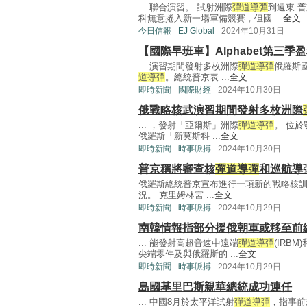
... 聯合演習。 試射洲際
彈道導彈
到遠東 
科無意捲入新一場軍備競賽，但國 ...
全文
今日信報
EJ Global
2024年10月31日
【國際早班車】Alphabet第三季
... 演習期間發射多枚洲際
彈道導彈
俄羅斯
道導彈
。總統普京表 ...
全文
即時新聞
國際財經
2024年10月30日
俄戰略核武演習期間發射多枚洲際
... ，發射「亞爾斯」洲際
彈道導彈
。 位
俄羅斯「新莫斯科 ...
全文
即時新聞
時事脈搏
2024年10月30日
普京稱將審查核
彈道導彈
和巡航導
俄羅斯總統普京宣布進行一項新的戰略核
況。 克里姆林宮 ...
全文
即時新聞
時事脈搏
2024年10月29日
南韓情報指部分援俄朝軍或移至前
... 能發射高超音速中遠端
彈道導彈
(IRB
尖端零件及與俄羅斯的 ...
全文
即時新聞
時事脈搏
2024年10月29日
島國基里巴斯親華總統成功連任
... 中國8月於太平洋試射
彈道導彈
，指事前