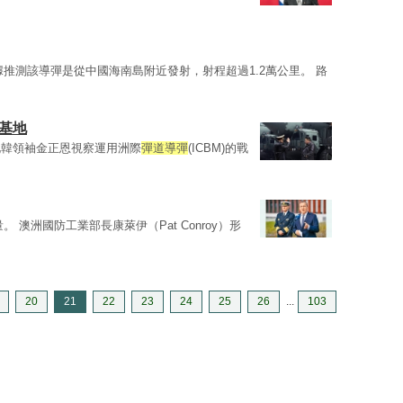
據推測該導彈是從中國海南島附近發射，射程超過1.2萬公里。 路
基地
北韓領袖金正恩視察運用洲際
彈道導彈
(ICBM)的戰
。 澳洲國防工業部長康萊伊（Pat Conroy）形
20
21
22
23
24
25
26
...
103