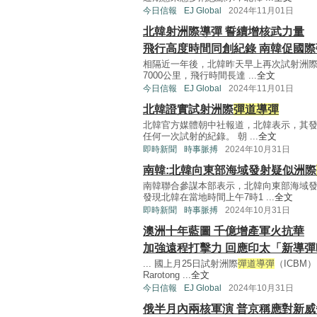
今日信報
EJ Global
2024年11月01日
北韓射洲際導彈 誓續增核武力量
飛行高度時間同創紀錄 南韓促國
相隔近一年後，北韓昨天早上再次試射洲
7000公里，飛行時間長達 ...
全文
今日信報
EJ Global
2024年11月01日
北韓證實試射洲際
彈道導彈
北韓官方媒體朝中社報道，北韓表示，其
任何一次試射的紀錄。 朝 ...
全文
即時新聞
時事脈搏
2024年10月31日
南韓:北韓向東部海域發射疑似洲際
南韓聯合參謀本部表示，北韓向東部海域
發現北韓在當地時間上午7時1 ...
全文
即時新聞
時事脈搏
2024年10月31日
澳洲十年藍圖 千億增產軍火抗華
加強遠程打擊力 回應印太「新導彈
... 國上月25日試射洲際
彈道導彈
（ICBM
Rarotong ...
全文
今日信報
EJ Global
2024年10月31日
俄半月內兩核軍演 普京稱應對新威