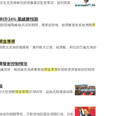
普京在克里姆林宮經視像通話監督軍演，提到莫斯
盈利升34% 業績勝預期
國防部稱戰略核武演習期間，俄軍從陸地、核潛艇發射多枚洲際
彈
彈道導彈
於鄂霍次克海的俄羅斯「奧列格大公號」核潛艇，和位於巴倫支海的
彈發射控制情況
訓練演習，稱高級官員將審查核
彈道導彈
和巡航導彈發射的控制情
線
M)和大型洲際
彈道導彈
(ICBM)等，認為北韓通過採購
未收到相關警告，不歡迎地區盟友有關行為。分析