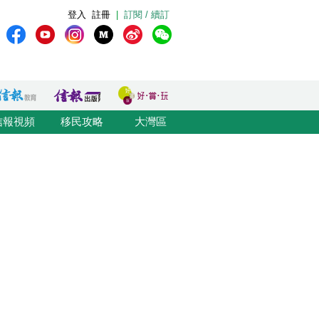
登入
註冊
|
訂閱 / 續訂
信報視頻
移民攻略
大灣區