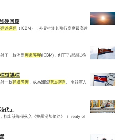
際強硬回應
際
彈道導彈
（ICBM），外界推測其飛行高度最高達
發射了一枚洲際
彈道導彈
(ICBM)，創下了超過以往
彈道導彈
發射一枚
彈道導彈
，或為洲際
彈道導彈
。 南韓軍方
時代」
），指出該導彈落入《拉羅湯加條約》（Treaty of
脅