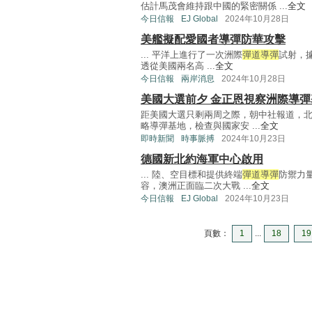
估計馬茂會維持跟中國的緊密關係 ...
全文
今日信報
EJ Global
2024年10月28日
美艦擬配愛國者導彈防華攻擊
... 平洋上進行了一次洲際
彈道導彈
試射，
透從美國兩名高 ...
全文
今日信報
兩岸消息
2024年10月28日
美國大選前夕 金正恩視察洲際導彈
距美國大選只剩兩周之際，朝中社報道，
略導彈基地，檢查與國家安 ...
全文
即時新聞
時事脈搏
2024年10月23日
德國新北約海軍中心啟用
... 陸、空目標和提供終端
彈道導彈
防禦力量
容，澳洲正面臨二次大戰 ...
全文
今日信報
EJ Global
2024年10月23日
頁數：
1
...
18
19