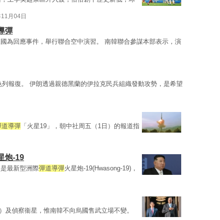
年11月04日
導彈
國為回應事件，舉行聯合空中演習。 南韓聯合參謀本部表示，演
色列報復。 伊朗透過親德黑蘭的伊拉克民兵組織發動攻勢，是希望
彈道導彈
「火星19」，朝中社周五（1日）的報道指
星炮-19
彈是最新型洲際
彈道導彈
火星炮-19(Hwasong-19)，
BM）及偵察衞星，惟南韓不向烏國售武立場不變。