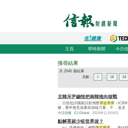
主頁
即時新聞
今日
搜尋結果
共 2045 個結果
頁數：
1
...
18
19
北韓斥尹錫悅把南韓推向核戰
... 日前批評國家試射洲際
彈道導彈
（IC
權，重申無意放棄加強核力量，不 ...
全文
今日信報
EJ Global
2024年11月04日
點解英超少咗世界波？
... ry）等傳奇的「洲際
彈道導彈
」。無估