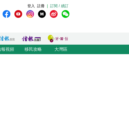
登入
註冊
|
訂閱 / 續訂
信報視頻
移民攻略
大灣區