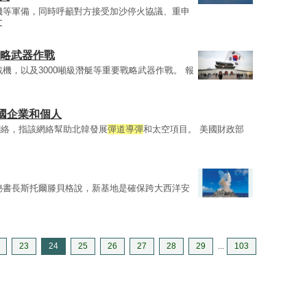
機等軍備，同時呼籲對方接受加沙停火協議、重申
文
戰略武器作戰
機，以及3000噸級潛艇等重要戰略武器作戰。 報
國企業和個人
網絡，指該網絡幫助北韓發展
彈道導彈
和太空項目。 美國財政部
秘書長斯托爾滕貝格說，新基地是確保跨大西洋安
23
24
25
26
27
28
29
...
103