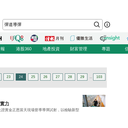
信報
港股360
地產投資
財富管理
專題
23
24
25
26
27
28
29
...
103
展實力
社證實金正恩當天現場督導導彈試射，以檢驗新型