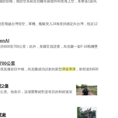
斯國防部稱，俄防空系統在別爾哥羅德州和黑海上空，各擊落1架烏
刻意飛越台灣領空，軍機、艦艇突入24海里持續定向台灣，抵近12
nAI
到600至700公里；此外，美國官員證實，烏克蘭一架F-16戰機墜
00公里
電視直播節目中稱，烏克蘭成功試射的新型
彈道導彈
，射程達到600
死2傷
00公里。他表示，這場襲擊絕對是有目的和經過深
電廠