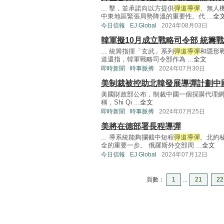
... 擊，並承諾向以方提供
彈道導彈
、無人
中東地區緊張局勢降溫的重要性。代 ...
全
今日信報
EJ Global
2024年08月03日
韓軍擬10月成立戰略司令部 統籌
... 統籌指揮「玄武」系列
彈道導彈
和隱形戰
道還指，韓軍戰略司令部作為 ...
全文
即時新聞
時事脈搏
2024年07月30日
美制裁被控助北韓發展導彈計劃中
美國財政部公布，制裁中國一個採購代理
稱，Shi Qi ...
全文
即時新聞
時事脈搏
2024年07月25日
美將在德部署長程導彈
... 導系統能夠攔截中短程
彈道導彈
。北約
全的重要一步。 俄羅斯外交部周 ...
全文
今日信報
EJ Global
2024年07月12日
頁數：
1
...
21
22