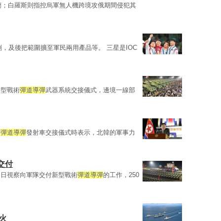
蘭；白羅斯則指控烏軍無人機跨境攻俄期間侵犯其
劃，及後把範圍擴至軍民兩用產品等。 三星是IOC
新型戰術
彈道導彈
武器系統交接儀式，邊境一線部
術
彈道導彈
發射車交接儀式時表示，北韓的軍事力
交付
周日視察向軍隊交付新型戰術
彈道導彈
的工作，250
火