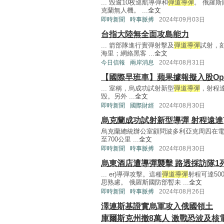
... 毀逾10枚巡航導彈和
彈道導彈
。 俄羅
克蘭無人機。 ...
全文
即時新聞
時事脈搏
2024年09月03日
台指大陸無全面攻島能力
... 箭部隊進行實彈射擊及
彈道導彈
試射，
海里；網絡黑客 ...
全文
今日信報
兩岸消息
2024年08月31日
【國際早班車】蘋果據報擬入股Ope
... 室稱，烏成功試射新型
彈道導彈
，射程達
毀。另外 ...
全文
即時新聞
國際財經
2024年08月30日
烏克蘭成功試射新型導彈 射程遠達7
烏克蘭總統辦公室顧問波多利亞克周四在
至700公里 ...
全文
即時新聞
時事脈搏
2024年08月30日
烏東酒店遭導彈襲擊 路透採訪隊1
... er)導彈攻擊。這種
彈道導彈
射程可達5
思熟慮。 俄羅斯國防部暫未 ...
全文
即時新聞
時事脈搏
2024年08月26日
澤連斯基證實烏軍攻入俄國領土
庫爾斯克州撤8萬人 激戰恐波及核