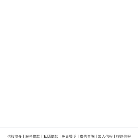
|
|
|
|
|
|
信報簡介
服務條款
私隱條款
免責聲明
廣告查詢
加入信報
聯絡信報