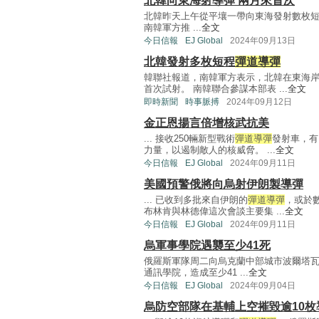
北韓向東海射導彈 兩月來首次
北韓昨天上午從平壤一帶向東海發射數枚
南韓軍方推 ...
全文
今日信報
EJ Global
2024年09月13日
北韓發射多枚短程
彈道導彈
韓聯社報道，南韓軍方表示，北韓在東海
首次試射。 南韓聯合參謀本部表 ...
全文
即時新聞
時事脈搏
2024年09月12日
金正恩揚言倍增核武抗美
... 接收250輛新型戰術
彈道導彈
發射車，有
力量，以遏制敵人的核威脅。 ...
全文
今日信報
EJ Global
2024年09月11日
美國預警俄將向烏射伊朗製導彈
... 已收到多批來自伊朗的
彈道導彈
，或於
布林肯與林德偉這次會談主要集 ...
全文
今日信報
EJ Global
2024年09月11日
烏軍事學院遇襲至少41死
俄羅斯軍隊周二向烏克蘭中部城市波爾塔瓦（P
通訊學院，造成至少41 ...
全文
今日信報
EJ Global
2024年09月04日
烏防空部隊在基輔上空摧毀逾10枚