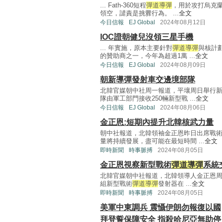
... Fath-360短程
彈道導彈
，用於攻打烏克
領空，譴責是挑釁行為。 ...
全文
今日信報
EJ Global
2024年08月12日
IOC證朝健兒沒領三星手機
... 年實施，原本主要針對
彈道導彈
與核計
的贊助商之一，今年為超過1萬 ...
全文
今日信報
EJ Global
2024年08月09日
朝新導彈發射車交邊境部隊
北韓官媒朝中社周一報道，平壤周日舉行
隊由軍工部門接收250輛新型戰 ...
全文
今日信報
EJ Global
2024年08月06日
金正恩:短期內提升北韓核武力量
朝中社報道，北韓領袖金正恩昨日出席戰
量將持續發展，盡可能在最短時間 ...
全文
即時新聞
時事脈搏
2024年08月05日
金正恩視察新型戰術
彈道導彈
系統
北韓官媒朝中社報道，北韓領導人金正恩
組新型戰術
彈道導彈
發射器在 ...
全文
即時新聞
時事脈搏
2024年08月05日
美軍中東調兵 震懾伊朗勿報復以國
拜登誓保障安全 指殺哈尼亞無助停