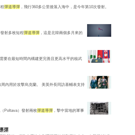
短程
彈道導彈
，飛行360多公里後落入海中，是今年第10次發射。
岸發射多枚短程
彈道導彈
，這是北韓兩個多月來的
需要在最短時間內構建更完善且更高水平的核武
數周內用於攻擊烏克蘭。 美英外長同訪基輔表支持
oltava）發射兩枚
彈道導彈
，擊中當地的軍事
導彈