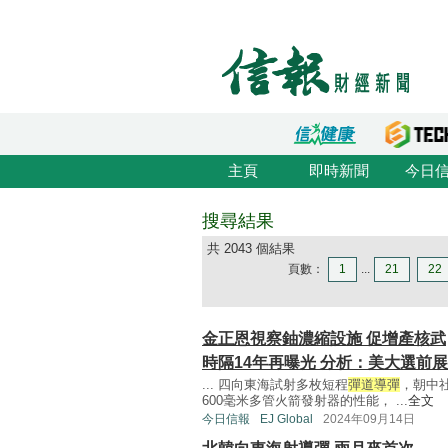
主頁
即時新聞
今日
搜尋結果
共 2043 個結果
頁數：
1
...
21
22
金正恩視察鈾濃縮設施 促增產核武
時隔14年再曝光 分析：美大選前
... 四向東海試射多枚短程
彈道導彈
，朝中
600毫米多管火箭發射器的性能， ...
全文
今日信報
EJ Global
2024年09月14日