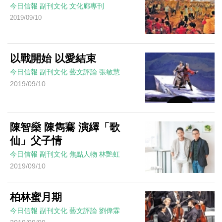
今日信報
副刊文化
文化廊專刊
2019/09/10
以戰開始 以愛結束
今日信報
副刊文化
藝文評論
張敏慧
2019/09/10
陳智燊 陳雋騫 演繹「歌
仙」父子情
今日信報
副刊文化
焦點人物
林艷虹
2019/09/10
柏林蜜月期
今日信報
副刊文化
藝文評論
劉偉霖