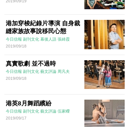
2019/09/19
港加穿梭紀錄片導演 自身裁
縫家族故事說移民心態
今日信報
副刊文化
幕後人語
張綺霞
2019/09/18
真實歌劇 並不過時
今日信報
副刊文化
藝文評論
周凡夫
2019/09/18
港英8月舞蹈繽紛
今日信報
副刊文化
藝文評論
伍家嶸
2019/09/17