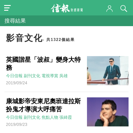
搜尋結果
影音文化
- 共1322個結果
英國諧星「波叔」變身大特
務
今日信報
副刊文化
電視導賞
吳雄
2019/09/24
康城影帝安東尼奧班達拉斯
扮鬼才導演大呼痛苦
今日信報
副刊文化
焦點人物
張綺霞
2019/09/23