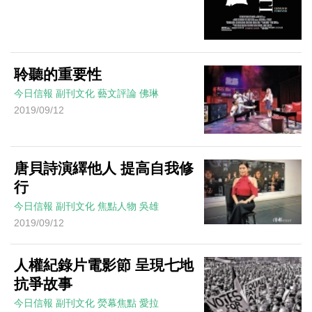
聆聽的重要性
今日信報
副刊文化
藝文評論
佛琳
2019/09/12
唐貝詩演繹他人 提高自我修
行
今日信報
副刊文化
焦點人物
吳雄
2019/09/12
人權紀錄片電影節 呈現七地
抗爭故事
今日信報
副刊文化
熒幕焦點
愛拉