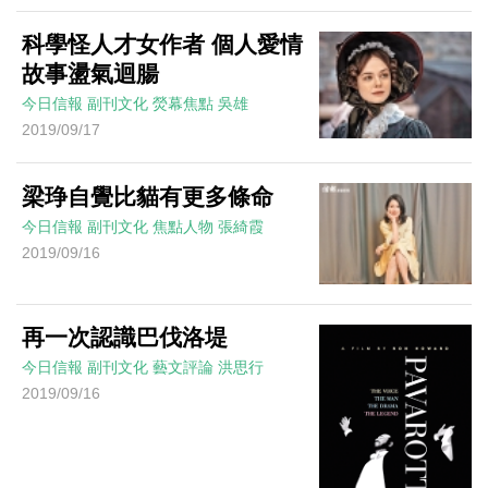
科學怪人才女作者 個人愛情
故事盪氣迴腸
今日信報
副刊文化
熒幕焦點
吳雄
2019/09/17
梁琤自覺比貓有更多條命
今日信報
副刊文化
焦點人物
張綺霞
2019/09/16
再一次認識巴伐洛堤
今日信報
副刊文化
藝文評論
洪思行
2019/09/16