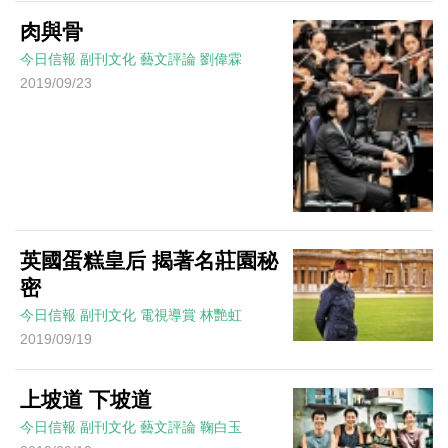
肉與骨
今日信報
副刊文化
藝文評論
劉偉霖
2019/09/23
英國蛋糕皇后 揭著名莊園秘
密
今日信報
副刊文化
電視導賞
林艷虹
2019/09/19
上坡道 下坡道
今日信報
副刊文化
藝文評論
鞠白玉