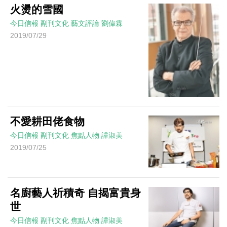
火燙的雪國
今日信報
副刊文化
藝文評論
劉偉霖
2019/07/29
不愛耕田佬食物
今日信報
副刊文化
焦點人物
譚淑美
2019/07/25
名廚藝人祈積奇 自揭富貴身
世
今日信報
副刊文化
焦點人物
譚淑美