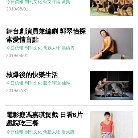
今日信報
副刊文化
藝文評論
黃獎
2019/08/01
舞台劇演員兼編劇 郭翠怡探
索愛情盲點
今日信報
副刊文化
焦點人物
張綺霞
2019/08/01
核爆後的快樂生活
今日信報
副刊文化
藝文評論
佛琳
2019/07/31
電影癡馮嘉琪煲戲 日看6片
戲院吃三餐
今日信報
副刊文化
焦點人物
潘天惠