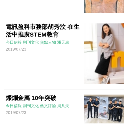
電訊盈科市務部胡秀汶 在生
活中推廣STEM教育
今日信報
副刊文化
焦點人物
潘天惠
2019/07/23
燦爛金屬 10年突破
今日信報
副刊文化
藝文評論
周凡夫
2019/07/23