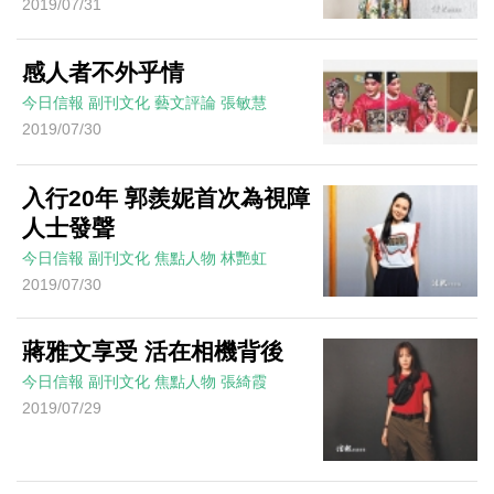
2019/07/31
感人者不外乎情
今日信報
副刊文化
藝文評論
張敏慧
2019/07/30
入行20年 郭羨妮首次為視障
人士發聲
今日信報
副刊文化
焦點人物
林艷虹
2019/07/30
蔣雅文享受 活在相機背後
今日信報
副刊文化
焦點人物
張綺霞
2019/07/29