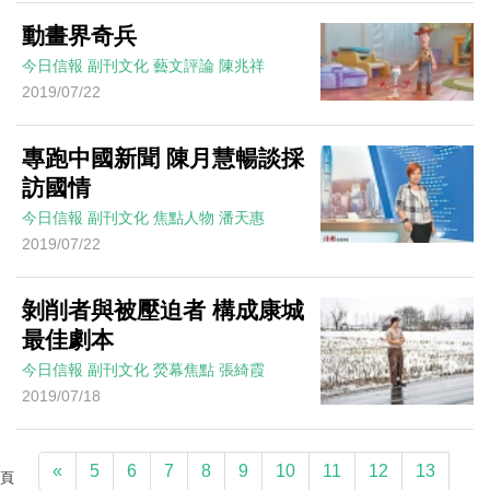
動畫界奇兵
今日信報
副刊文化
藝文評論
陳兆祥
2019/07/22
專跑中國新聞 陳月慧暢談採
訪國情
今日信報
副刊文化
焦點人物
潘天惠
2019/07/22
剝削者與被壓迫者 構成康城
最佳劇本
今日信報
副刊文化
熒幕焦點
張綺霞
2019/07/18
«
5
6
7
8
9
10
11
12
13
頁