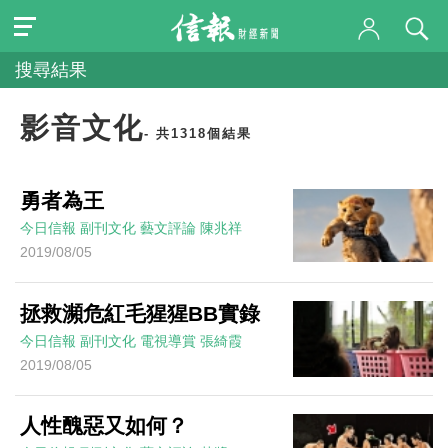
搜尋結果
影音文化
- 共1318個結果
勇者為王
今日信報
副刊文化
藝文評論
陳兆祥
2019/08/05
拯救瀕危紅毛猩猩BB實錄
今日信報
副刊文化
電視導賞
張綺霞
2019/08/05
人性醜惡又如何？