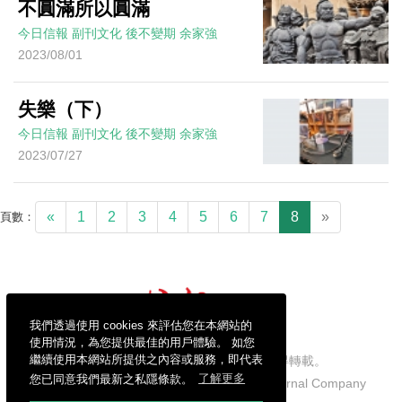
不圓滿所以圓滿
今日信報
副刊文化
後不變期
余家強
2023/08/01
失樂（下）
今日信報
副刊文化
後不變期
余家強
2023/07/27
«
1
2
3
4
5
6
7
8
»
頁數：
我們透過使用 cookies 來評估您在本網站的
使用情況，為您提供最佳的用戶體驗。 如您
繼續使用本網站所提供之內容或服務，即代表
信報財經新聞有限公司版權所有，不得轉載。
您已同意我們最新之私隱條款。
了解更多
Copyright © 2026 Hong Kong Economic Journal Company