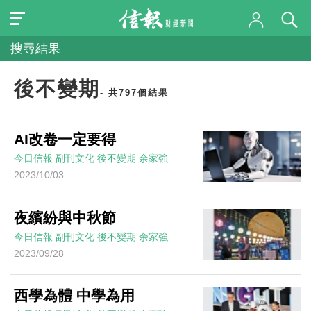
搜尋結果
後不變期
- 共797個結果
AI改卷一定要得
今日信報
副刊文化
後不變期
余家強
2023/10/03
夜繽紛與中秋節
今日信報
副刊文化
後不變期
余家強
2023/09/28
西學為體 中學為用