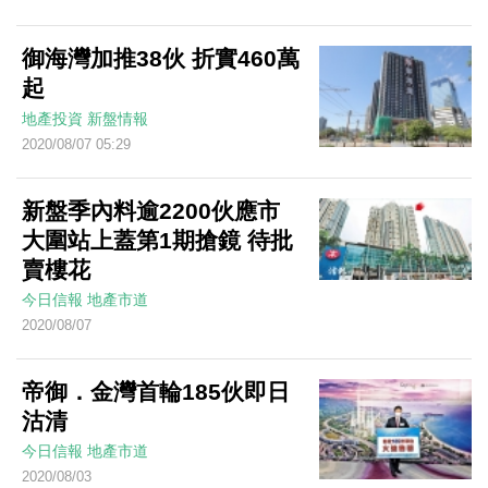
御海灣加推38伙 折實460萬
起
地產投資
新盤情報
2020/08/07 05:29
新盤季內料逾2200伙應市
大圍站上蓋第1期搶鏡 待批
賣樓花
今日信報
地產市道
2020/08/07
帝御．金灣首輪185伙即日
沽清
今日信報
地產市道
2020/08/03