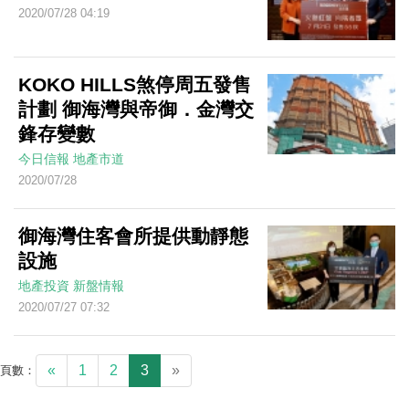
2020/07/28 04:19
KOKO HILLS煞停周五發售
計劃 御海灣與帝御．金灣交
鋒存變數
今日信報
地產市道
2020/07/28
御海灣住客會所提供動靜態
設施
地產投資
新盤情報
2020/07/27 07:32
«
1
2
3
»
頁數：