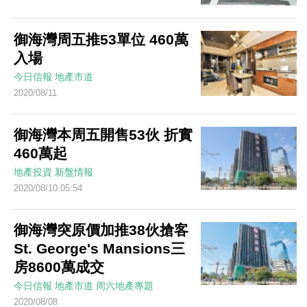
御海灣周五推53單位 460萬
入場
今日信報
地產市道
2020/08/11
御海灣本周五開售53伙 折實
460萬起
地產投資
新盤情報
2020/08/10 05:54
御海灣突原價加推38伙搶客
St. George's Mansions三
房8600萬成交
今日信報
地產市道
周六地產專題
2020/08/08