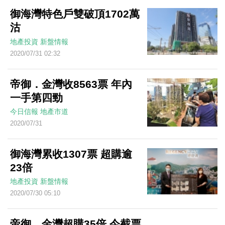
御海灣特色戶雙破頂1702萬
沽
地產投資
新盤情報
2020/07/31 02:32
帝御．金灣收8563票 年內
一手第四勁
今日信報
地產市道
2020/07/31
御海灣累收1307票 超購逾
23倍
地產投資
新盤情報
2020/07/30 05:10
帝御．金灣超購35倍 今截票