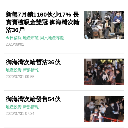
新盤7月銷1160伙少17% 長
實賣樓吸金雙冠 御海灣次輪
沽36戶
今日信報
地產市道
周六地產專題
2020/08/01
御海灣次輪暫沽36伙
地產投資
新盤情報
2020/07/31 09:55
御海灣次輪發售54伙
地產投資
新盤情報
2020/07/31 07:24