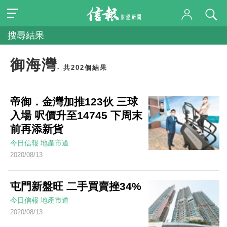
搜尋結果
御海灣
- 共202個結果
帝御．金灣加推123伙 三球
入場 呎價升至14745 下周末
前再添新貨
今日信報
地產市道
2020/08/13
屯門新盤旺 二手買賣挫34%
今日信報
地產市道
2020/08/13