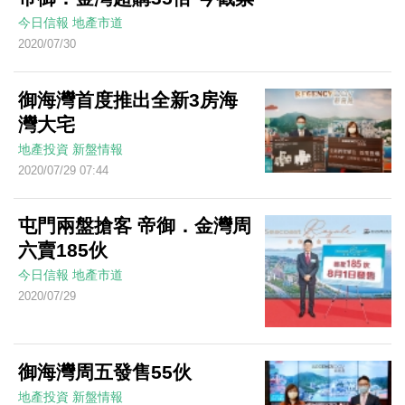
今日信報
地產市道
2020/07/30
御海灣首度推出全新3房海
灣大宅
地產投資
新盤情報
2020/07/29 07:44
屯門兩盤搶客 帝御．金灣周
六賣185伙
今日信報
地產市道
2020/07/29
御海灣周五發售55伙
地產投資
新盤情報