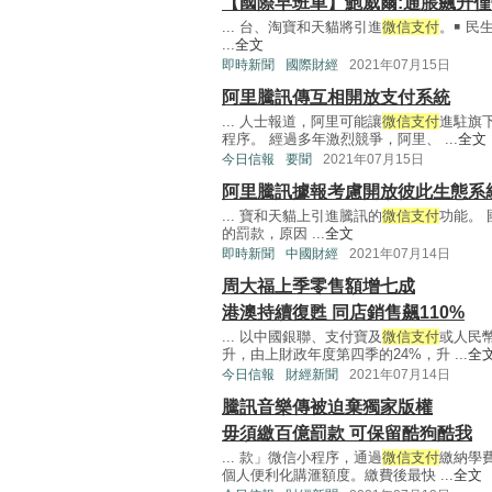
【國際早班車】鮑威爾:通脹飆升僅
... 台、淘寶和天貓將引進
微信支付
。￭ 民
...
全文
即時新聞
國際財經
2021年07月15日
阿里騰訊傳互相開放支付系統
... 人士報道，阿里可能讓
微信支付
進駐旗
程序。 經過多年激烈競爭，阿里、 ...
全文
今日信報
要聞
2021年07月15日
阿里騰訊據報考慮開放彼此生態系
... 寶和天貓上引進騰訊的
微信支付
功能。
的罰款，原因 ...
全文
即時新聞
中國財經
2021年07月14日
周大福上季零售額增七成
港澳持續復甦 同店銷售飆110%
... 以中國銀聯、支付寶及
微信支付
或人民
升，由上財政年度第四季的24%，升 ...
全
今日信報
財經新聞
2021年07月14日
騰訊音樂傳被迫棄獨家版權
毋須繳百億罰款 可保留酷狗酷我
... 款」微信小程序，通過
微信支付
繳納學
個人便利化購滙額度。繳費後最快 ...
全文