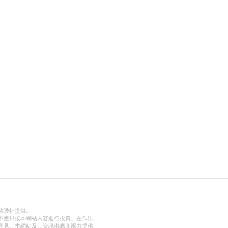
路透社提供。
不應只按本網站內容進行投資。在作出
意見。本網站及其資訊供應商竭力提供