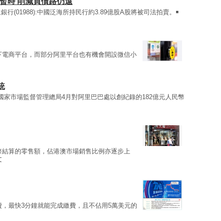
暫時 削減買債路仍遠
生銀行(01988):中國泛海所持民行約3.89億股A股將被司法拍賣。￭
下電商平台，而部分阿里平台也有機會開設微信小
統
 國家市場監督管理總局4月對阿里巴巴處以創紀錄的182億元人民幣
幣結算的零售額，佔港澳市場銷售比例亦逐步上
文
費，最快3分鐘就能完成繳費，且不佔用5萬美元的