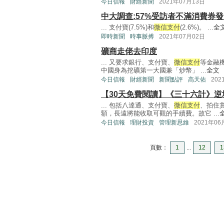
今日信報
財經新聞
2021年07月13日
中大調查:57%受訪者不滿消費券
... 支付寶(7.5%)和
微信支付
(2.6%)。 ...
全
即時新聞
時事脈搏
2021年07月02日
礦商走佬去印度
... 又要求銀行、支付寶、
微信支付
等金融
中國身為挖礦第一大國兼「炒幣」 ...
全文
今日信報
財經新聞
新聞點評
高天佑
202
【30天免費閱讀】《三十六計》逆
... 包括八達通、支付寶、
微信支付
、拍住
額，長遠將能收取可觀的手續費。故它 ...
今日信報
理財投資
管理新思維
2021年06
頁數：
1
...
12
1