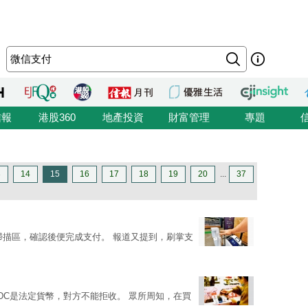
信報
港股360
地產投資
財富管理
專題
3
14
15
16
17
18
19
20
...
37
掃描區，確認後便完成支付。 報道又提到，刷掌支
BDC是法定貨幣，對方不能拒收。 眾所周知，在買