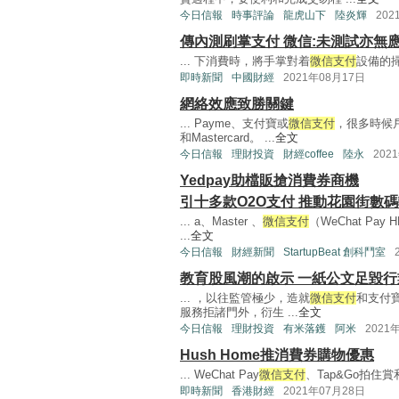
今日信報
時事評論
龍虎山下
陸炎輝
202
傳內測刷掌支付 微信:未測試亦無
... 下消費時，將手掌對着
微信支付
設備的掃
即時新聞
中國財經
2021年08月17日
網絡效應致勝關鍵
... Payme、支付寶或
微信支付
，很多時候
和Mastercard。 ...
全文
今日信報
理財投資
財經coffee
陸永
202
Yedpay助檔販搶消費券商機
引十多款O2O支付 推動花園街數
... a、Master 、
微信支付
（WeChat Pa
...
全文
今日信報
財經新聞
StartupBeat 創科鬥室
教育股風潮的啟示 一紙公文足毀行
... ，以往監管極少，造就
微信支付
和支付
服務拒諸門外，衍生 ...
全文
今日信報
理財投資
有米落鑊
阿米
2021
Hush Home推消費券購物優惠
... WeChat Pay
微信支付
、Tap&Go拍住賞和
即時新聞
香港財經
2021年07月28日