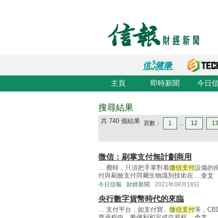
主頁
即時新聞
今日
搜尋結果
共 740 個結果
頁數：
1
...
12
1
微信：刷掌支付無計劃商用
... 費時，只須把手掌對着
微信支付
設備的
付與刷臉支付同屬生物識別技術在 ...
全文
今日信報
財經新聞
2021年08月18日
央行數字貨幣時代的來臨
... 支付平台，如支付寶、
微信支付
等，C
賣過程中，要便利和完成交易程 ...
全文