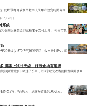
試行的民眾都可以利用數字人民幣在規定時間內到
文
1年07月28日
付系統
約30個商販安裝全部三種電子支付工具。 裕民市集
4%
至20天線(約570.7元)附近受阻，收市升1.5%，報
多 騰訊上試廿天線、好淡倉均有追捧
報騰訊擬透過旗下歐洲子公司，以3億歐元收購德國遊戲開發商
日升2.2%，報569元，成交居首達68.68億元。