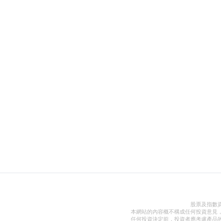
股票及指數
本網站的內容概不構成任何投資意見
任何投資決定前，投資者應考慮產品