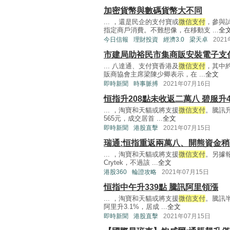
加密貨幣與數碼貨幣大不同
... ，還是民企的支付寶或
微信支付
，參與
指定商戶消費。不難想像，在移動支 ...
全
今日信報
理財投資
經濟3.0
梁天卓
202
市建局助裕民市集商販安裝電子支
... 八達通、支付寶香港及
微信支付
，其中
販商協會主席梁陳少卿表示，在 ...
全文
即時新聞
時事脈搏
2021年07月16日
恒指升208點未收返二萬八 碧服升
... ，淘寶和天貓或將支援
微信支付
。騰訊升
565元，成交居首 ...
全文
即時新聞
港股直擊
2021年07月15日
瑞通:恒指重返兩萬八、開熊資金稍
... ，淘寶和天貓或將支援
微信支付
。另據
Crytek，不過該 ...
全文
港股360
輪證攻略
2021年07月15日
恒指中午升339點 騰訊阿里領漲
... ，淘寶和天貓或將支援
微信支付
。騰訊半
阿里升3.1%，居成 ...
全文
即時新聞
港股直擊
2021年07月15日