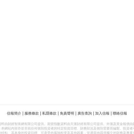
|
|
|
|
|
|
信報簡介
服務條款
私隱條款
免責聲明
廣告查詢
加入信報
聯絡信報
資料由財經智珠網有限公司提供。期貨指數資料由天滙財經有限公司提供。外滙及黃金報價由
，本網站內容亦並非就任何個別投資者的特定投資目標、財務狀況及個別需要而編製。投資者
的特點、其本身的投資目標、可承受的風險程度及其他因素，並適當地尋求獨立的財務及專業