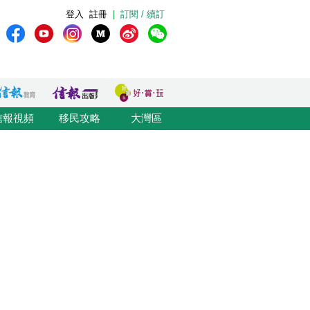
登入
註冊
|
訂閱 / 續訂
信報視頻
移民攻略
大灣區