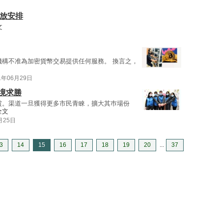
發放安排
文
機構不准為加密貨幣交易提供任何服務。 換言之，
1年06月29日
境求勝
賞。渠道一旦獲得更多市民青睞，擴大其巿場份
全文
月25日
3
14
15
16
17
18
19
20
...
37