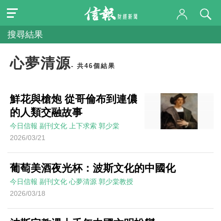
搜尋結果
心夢清源
- 共46個結果
鮮花與槍炮 從哥倫布到連儂
的人類交融故事
今日信報
副刊文化
上下求索
郭少棠
2026/03/21
葡萄美酒夜光杯：波斯文化的中國化
今日信報
副刊文化
心夢清源
郭少棠教授
2026/03/18