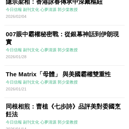
隱宗梁相：香港詠春傳承中深藏樞紐
今日信報
副刊文化
心夢清源
郭少棠教授
2026/02/04
007眼中霸權秘密戰：從銀幕神話到伊朗現
實
今日信報
副刊文化
心夢清源
郭少棠教授
2026/01/28
The Matrix「母體」 與美國霸權雙重性
今日信報
副刊文化
心夢清源
郭少棠教授
2026/01/21
同根相煎：曹植《七步詩》品評美對委國烹
飪法
今日信報
副刊文化
心夢清源
郭少棠教授