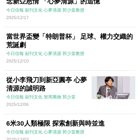
念新亞恩情 「心夢清源」的追憶
今日信報
副刊文化
心夢清源
郭少棠教授
2025/12/17
當世界盃變「特朗普杯」 足球、權力交織的
荒誕劇
今日信報
副刊文化
心夢清源
郭少棠教授
2025/12/10
從小李飛刀到新亞圓亭 心夢
清源的誠明路
今日信報
副刊文化
智周萬物
郭少棠
2025/12/06
6米30人類極限 探索創新與時並進
今日信報
副刊文化
心夢清源
郭少棠教授
2025/12/03