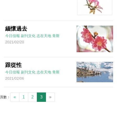
緬懷過去
今日信報
副刊文化
志在天地
青斯
2021/02/20
跟從性
今日信報
副刊文化
志在天地
青斯
2021/02/06
«
1
2
3
»
頁數：