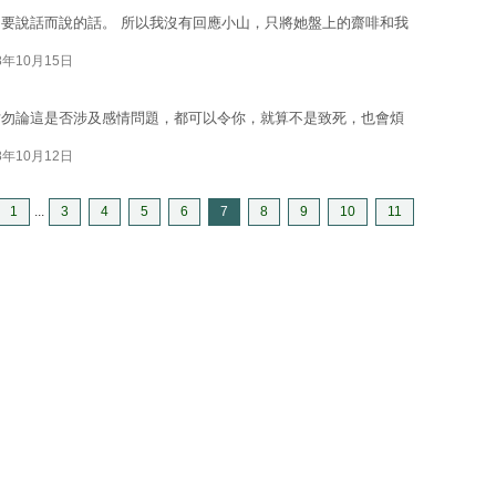
要說話而說的話。 所以我沒有回應小山，只將她盤上的齋啡和我
8年10月15日
姑勿論這是否涉及感情問題，都可以令你，就算不是致死，也會煩
8年10月12日
1
...
3
4
5
6
7
8
9
10
11