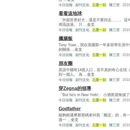
今日信報
副刊文化
忘憂一刻
陳三澄
201
看看這地球
「外面世界好大，還是不要回去……」 這
周迅說過。 只 ...
全文
今日信報
副刊文化
忘憂一刻
陳三澄
201
臘腸飯
Tony Yuan，我在英國那一年多留學
的關係 ...
全文
今日信報
副刊文化
忘憂一刻
陳三澄
201
朋友圈
莫說中國有14億人口，若不真的有心去找
到一個人。 為 ...
全文
今日信報
副刊文化
忘憂一刻
陳三澄
201
穿Zegna的領導
「But he's in New York!」 小
今日信報
副刊文化
忘憂一刻
陳三澄
201
Godfather
能夠精通摩斯密碼來叫我「醒定」的，有一個好
過一 ...
全文
今日信報
副刊文化
忘憂一刻
陳三澄
201