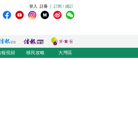
登入
註冊
|
訂閱 / 續訂
信報視頻
移民攻略
大灣區