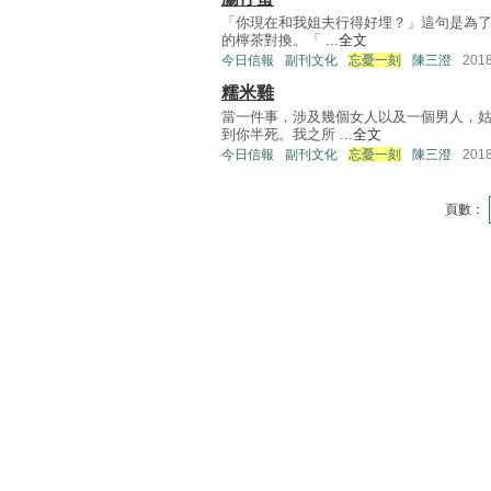
「你現在和我姐夫行得好埋？」這句是為了
的檸茶對換。「 ...
全文
今日信報
副刊文化
忘憂一刻
陳三澄
201
糯米雞
當一件事，涉及幾個女人以及一個男人，
到你半死。我之所 ...
全文
今日信報
副刊文化
忘憂一刻
陳三澄
201
頁數：