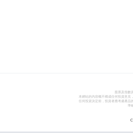
股票及指數
本網站的內容概不構成任何投資意見
任何投資決定前，投資者應考慮產品
準
C