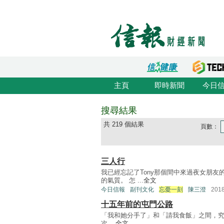
主頁
即時新聞
今日
搜尋結果
共 219 個結果
頁數：
三人行
我已經忘記了Tony那個間中來過夜女朋
的氣質。 怎 ...
全文
今日信報
副刊文化
忘憂一刻
陳三澄
201
十五年前的屯門公路
「我和她分手了」和「請我食飯」之間，究竟有
次 ...
全文