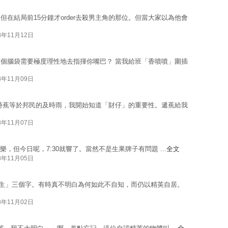
在結局前15分鐘才order去殺男主角的那位。但當大家以為他會
8年11月12日
個腦袋需要極度理性地去指揮你嘴巴？ 當我給班「香噴噴」圍插
8年11月09日
時蕉等於邦民的及時雨，我開始知道「財仔」的重要性。遞蕉給我
8年11月07日
se的音樂，但今日呢，7:30就響了。當然不是生果牌子有問題 ...
全文
8年11月05日
無蛋生」三個字。有時真不明白為何如此不自知，而仍以精英自居。
8年11月02日