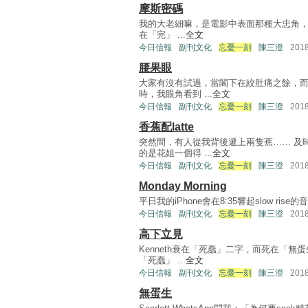
摩斯密碼
我的大老細嘛，是電影中表面那種大忠角，但
在「完」 ...
全文
今日信報
副刊文化
忘憂一刻
陳三澄
201
腰果眼
大家有沒有試過，當閣下在絞肚痛之餘，而
時，我眼角看到 ...
全文
今日信報
副刊文化
忘憂一刻
陳三澄
201
香蕉配latte
突然間，有人從我背後遞上兩隻蕉…… 及
的是花姐一個得 ...
全文
今日信報
副刊文化
忘憂一刻
陳三澄
201
Monday Morning
平日我的iPhone會在8:35響起slow ri
今日信報
副刊文化
忘憂一刻
陳三澄
201
高下立見
Kenneth衰在「死蠢」二字，而死在「
「死蠢」 ...
全文
今日信報
副刊文化
忘憂一刻
陳三澄
201
無蛋生