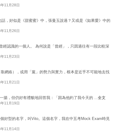
8年11月28日
句話，好似是《甜蜜蜜》中，張曼玉說過？又或是《如果愛》中的
8年11月26日
生涯中曾經認識的一個人。 為何說是「曾經」，只因過往有一段比較深
8年11月23日
（靠網絡），或用「黨」的勢力與實力，根本是近乎不可能地去找
8年11月21日
酒窩眉角揚了一揚，但仍好有禮貌地回答我：「因為他約了我今天的 ...
全文
8年11月19日
型的名字，叫Vito。這個名字，我在中五考Mock Exam時見
8年11月14日