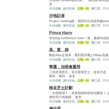
Scarlett WhatsApp問我：「為何要
文
今日信報
副刊文化
忘憂一刻
陳三澄
201
沙地記者
Project meeting後，我想叫住花姐和她review
今日信報
副刊文化
忘憂一刻
陳三澄
201
Prince Harry
坐在big conference room一角，聽着Neil說
今日信報
副刊文化
忘憂一刻
陳三澄
201
高、富、帥
剛好Alex走過來，看到我手機上Hillary寫着：
今日信報
副刊文化
忘憂一刻
陳三澄
201
尊重，但唔會重用
三筒於我而言，並非那塊芝士，從來不是。 
菜街，嗅到 ...
全文
今日信報
副刊文化
忘憂一刻
陳三澄
201
移走芝士計劃
「你明唔明？」其實我明唔明有何關係？ 
邊好用力地連續 ...
全文
今日信報
副刊文化
忘憂一刻
陳三澄
201
腸仔蛋