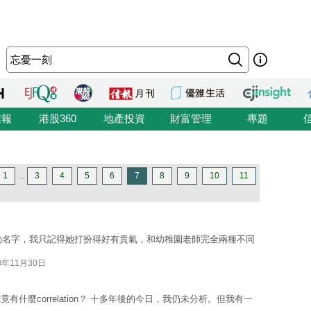
信報
港股360
地產投資
財富管理
專題
1
...
3
4
5
6
7
8
9
10
11
友的名字，我只記得她打扮得好有貴氣，和幼稚園老師完全兩種不同
8年11月30日
什麼correlation？ 十多年後的今日，我仍未分析。但我有一