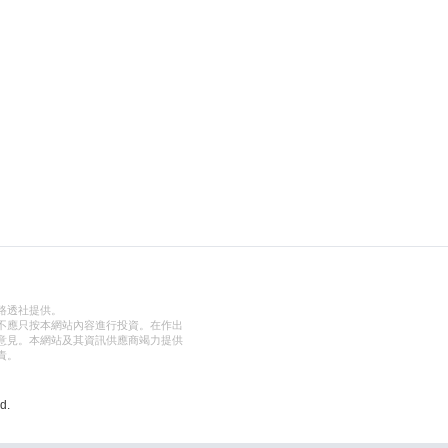
路透社提供。
不應只按本網站內容進行投資。在作出
意見。本網站及其資訊供應商竭力提供
責。
d.