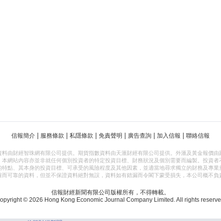
|
|
|
|
|
|
信報簡介
服務條款
私隱條款
免責聲明
廣告查詢
加入信報
聯絡信報
資料由財經智珠網有限公司提供。期貨指數資料由天滙財經有限公司提供。外滙及黃金報價由
，本網站內容亦並非就任何個別投資者的特定投資目標、財務狀況及個別需要而編製。投資者
的特點、其本身的投資目標、可承受的風險程度及其他因素，並適當地尋求獨立的財務及專業
確而可靠的資料，但並不保證資料絕對無誤，資料如有錯漏而令閣下蒙受損失，本公司概不負
信報財經新聞有限公司版權所有，不得轉載。
opyright © 2026 Hong Kong Economic Journal Company Limited. All rights reserve