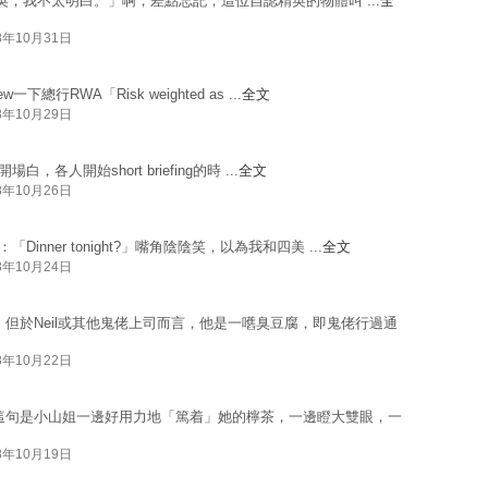
sack精英，我不太明白。」啊，差點忘記，這位自認精英的物體叫 ...
全
8年10月31日
一下總行RWA「Risk weighted as ...
全文
8年10月29日
開場白，各人開始short briefing的時 ...
全文
8年10月26日
「Dinner tonight?」嘴角陰陰笑，以為我和四美 ...
全文
8年10月24日
但於Neil或其他鬼佬上司而言，他是一嚿臭豆腐，即鬼佬行過通
8年10月22日
這句是小山姐一邊好用力地「篤着」她的檸茶，一邊瞪大雙眼，一
8年10月19日