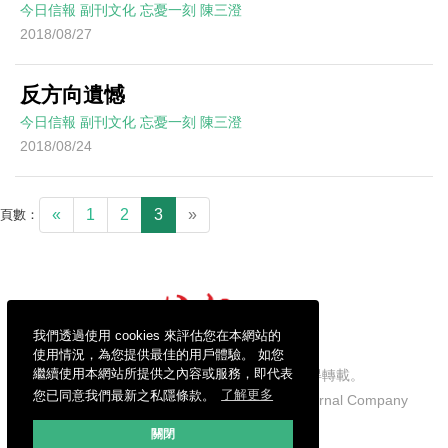
今日信報
副刊文化
忘憂一刻
陳三澄
2018/08/27
反方向遺憾
今日信報
副刊文化
忘憂一刻
陳三澄
2018/08/24
«
1
2
3
»
頁數：
我們透過使用 cookies 來評估您在本網站的
使用情況，為您提供最佳的用戶體驗。 如您
繼續使用本網站所提供之內容或服務，即代表
信報財經新聞有限公司版權所有，不得轉載。
您已同意我們最新之私隱條款。
了解更多
Copyright © 2026 Hong Kong Economic Journal Company
Limited. All rights reserved.
關閉