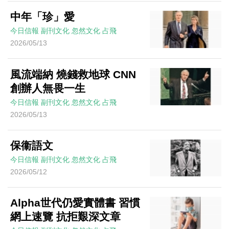
中年「珍」愛
今日信報
副刊文化
忽然文化
占飛
2026/05/13
風流端納 燒錢救地球 CNN
創辦人無畏一生
今日信報
副刊文化
忽然文化
占飛
2026/05/13
保衞語文
今日信報
副刊文化
忽然文化
占飛
2026/05/12
Alpha世代仍愛實體書 習慣
網上速覽 抗拒艱深文章