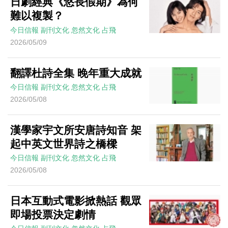
日劇經典《悠長假期》為何
難以複製？
今日信報
副刊文化
忽然文化
占飛
2026/05/09
翻譯杜詩全集 晚年重大成就
今日信報
副刊文化
忽然文化
占飛
2026/05/08
漢學家宇文所安唐詩知音 架
起中英文世界詩之橋樑
今日信報
副刊文化
忽然文化
占飛
2026/05/08
日本互動式電影掀熱話 觀眾
即場投票決定劇情