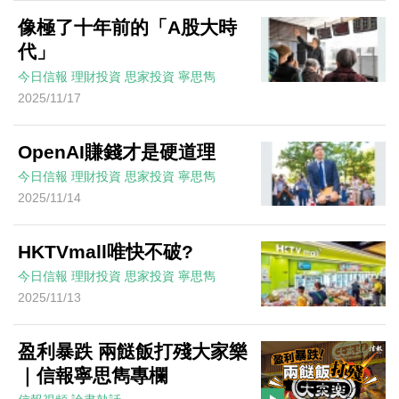
像極了十年前的「A股大時
代」
今日信報
理財投資
思家投資
寧思雋
2025/11/17
OpenAI賺錢才是硬道理
今日信報
理財投資
思家投資
寧思雋
2025/11/14
HKTVmall唯快不破?
今日信報
理財投資
思家投資
寧思雋
2025/11/13
盈利暴跌 兩餸飯打殘大家樂
｜信報寧思雋專欄