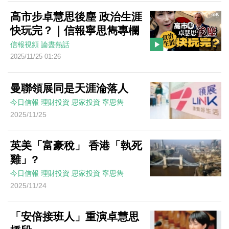
高市步卓慧思後塵 政治生涯
快玩完？｜信報寧思雋專欄
信報視頻
論盡熱話
2025/11/25 01:26
曼聯領展同是天涯淪落人
今日信報
理財投資
思家投資
寧思雋
2025/11/25
英美「富豪稅」 香港「執死
雞」?
今日信報
理財投資
思家投資
寧思雋
2025/11/24
「安倍接班人」重演卓慧思