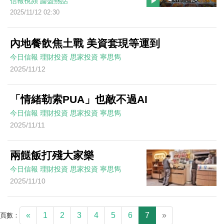
信報視頻
論盡熱話
2025/11/12 02:30
內地餐飲焦土戰 美資套現等運到
今日信報
理財投資
思家投資
寧思雋
2025/11/12
「情緒勒索PUA」也敵不過AI
今日信報
理財投資
思家投資
寧思雋
2025/11/11
兩餸飯打殘大家樂
今日信報
理財投資
思家投資
寧思雋
2025/11/10
«
1
2
3
4
5
6
7
»
頁數：