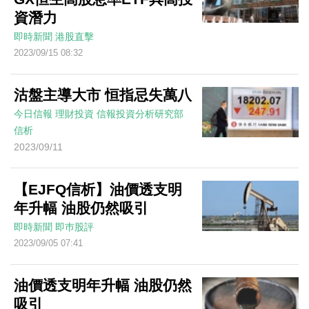
資潛力
即時新聞
港股直擊
2023/09/15 08:32
沽盤主導大市 恒指忌失萬八
今日信報
理財投資
信報投資分析研究部
信析
2023/09/11
【EJFQ信析】油價透支明
年升幅 油股仍然吸引
即時新聞
即巿股評
2023/09/05 07:41
油價透支明年升幅 油股仍然
吸引