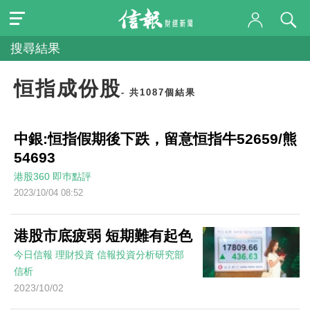
搜尋結果
恒指成份股
- 共1087個結果
中銀:恒指假期後下跌，留意恒指牛52659/熊
54693
港股360
即巿點評
2023/10/04 08:52
港股市底疲弱 短期難有起色
今日信報
理財投資
信報投資分析研究部
信析
2023/10/02