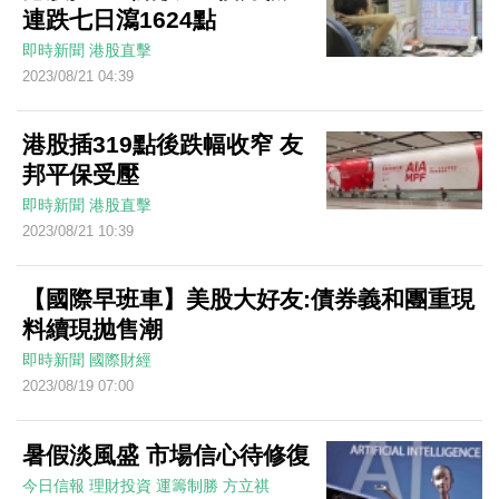
連跌七日瀉1624點
即時新聞
港股直擊
2023/08/21 04:39
港股插319點後跌幅收窄 友
邦平保受壓
即時新聞
港股直擊
2023/08/21 10:39
【國際早班車】美股大好友:債券義和團重現
料續現抛售潮
即時新聞
國際財經
2023/08/19 07:00
暑假淡風盛 市場信心待修復
今日信報
理財投資
運籌制勝
方立祺