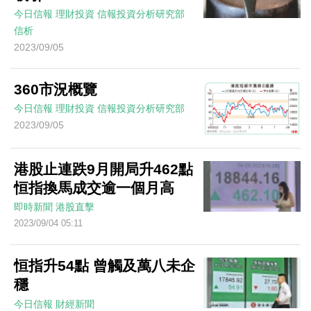
今日信報
理財投資
信報投資分析研究部
信析
2023/09/05
360市況概覽
今日信報
理財投資
信報投資分析研究部
2023/09/05
港股止連跌9月開局升462點
恒指換馬成交逾一個月高
即時新聞
港股直擊
2023/09/04 05:11
恒指升54點 曾觸及萬八未企
穩
今日信報
財經新聞