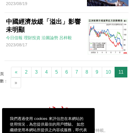
2023/08/19
中國經濟放緩「溢出」影響
未明顯
今日信報
理財投資
沿圖論勢
呂梓毅
2023/08/17
«
2
3
4
5
6
7
8
9
10
11
頁
數：
»
我們透過使用 cookies 來評估您在本網站的
使用情況，為您提供最佳的用戶體驗。 如您
繼續使用本網站所提供之內容或服務，即代表
信報財經新聞有限公司版權所有，不得轉載。