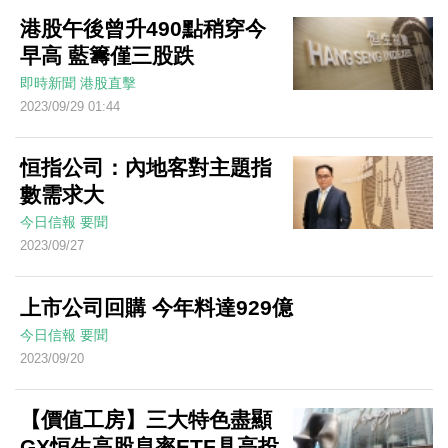
港股午後曾升490點稍穿今
早高 藍籌僅三股跌
即時新聞
港股直擊
2023/09/29 01:44
恒指公司：內地客對主題指
數需求大
今日信報
要聞
2023/09/27
上市公司回購 今年料達929億
今日信報
要聞
2023/09/20
【價值工房】三大特色盡顯
GX恒生高股息率ETF具高投