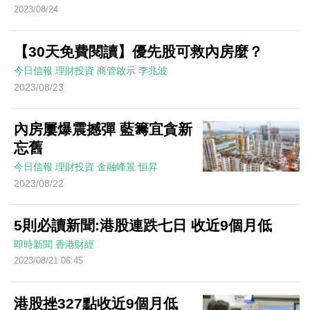
2023/08/24
【30天免費閱讀】優先股可救內房麼？
今日信報
理財投資
商管啟示
李兆波
2023/08/23
內房屢爆震撼彈 藍籌宜貪新
忘舊
今日信報
理財投資
金融峰景
恒昇
2023/08/22
5則必讀新聞:港股連跌七日 收近9個月低
即時新聞
香港財經
2023/08/21 06:45
港股挫327點收近9個月低