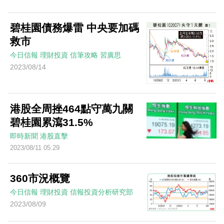
碧桂園債務爆雷 中央要加碼
救市
今日信報
理財投資
信筆攻略
習廣思
2023/08/14
港股全周挫464點守萬九關
碧桂園累瀉31.5%
即時新聞
港股直擊
2023/08/11 05:29
360市況概覽
今日信報
理財投資
信報投資分析研究部
2023/08/09