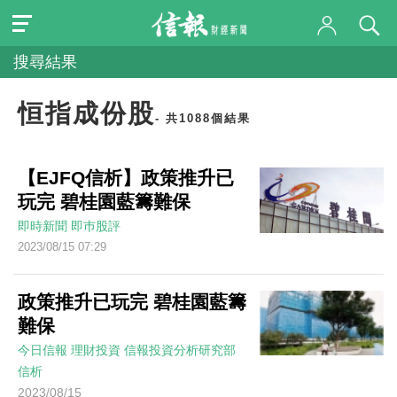
搜尋結果
恒指成份股
- 共1088個結果
【EJFQ信析】政策推升已
玩完 碧桂園藍籌難保
即時新聞
即巿股評
2023/08/15 07:29
政策推升已玩完 碧桂園藍籌
難保
今日信報
理財投資
信報投資分析研究部
信析
2023/08/15