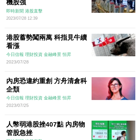
機股強
即時新聞
港股直擊
2023/07/28 12:39
港股蓄勢闖兩萬 科指見牛續
看漲
今日信報
理財投資
金融峰景
恒昇
2023/07/28
內房恐違約重創 方舟清倉科
企頹
今日信報
理財投資
金融峰景
恒昇
2023/07/25
人幣弱港股挫407點 內房物
管股急挫