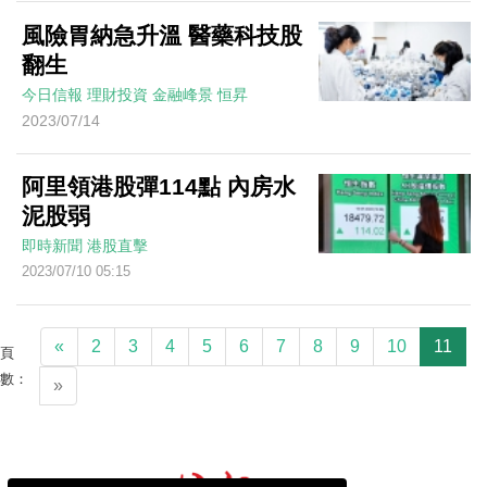
風險胃納急升溫 醫藥科技股
翻生
今日信報
理財投資
金融峰景
恒昇
2023/07/14
阿里領港股彈114點 內房水
泥股弱
即時新聞
港股直擊
2023/07/10 05:15
«
2
3
4
5
6
7
8
9
10
11
頁
數：
»