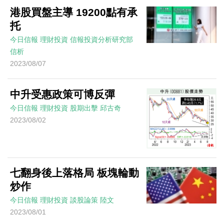
港股買盤主導 19200點有承
托
今日信報
理財投資
信報投資分析研究部
信析
2023/08/07
中升受惠政策可博反彈
今日信報
理財投資
股期出擊
邱古奇
2023/08/02
七翻身後上落格局 板塊輪動
炒作
今日信報
理財投資
談股論策
陸文
2023/08/01