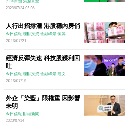
即時新聞
港股直擊
2023/07/24 05:08
人行出招撐滙 港股穩內房俏
今日信報
理財投資
金融峰景
恒昇
2023/07/21
經濟反彈失速 科技股獲利回
吐
今日信報
理財投資
金融峰景
陸文
2023/07/19
外企「染藍」限權重 因影響
未明
今日信報
財經新聞
2023/07/14