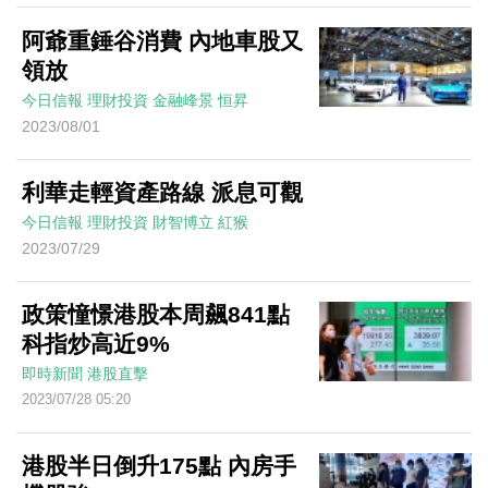
阿爺重錘谷消費 內地車股又
領放
今日信報
理財投資
金融峰景
恒昇
2023/08/01
利華走輕資產路線 派息可觀
今日信報
理財投資
財智博立
紅猴
2023/07/29
政策憧憬港股本周飆841點
科指炒高近9%
即時新聞
港股直擊
2023/07/28 05:20
港股半日倒升175點 內房手