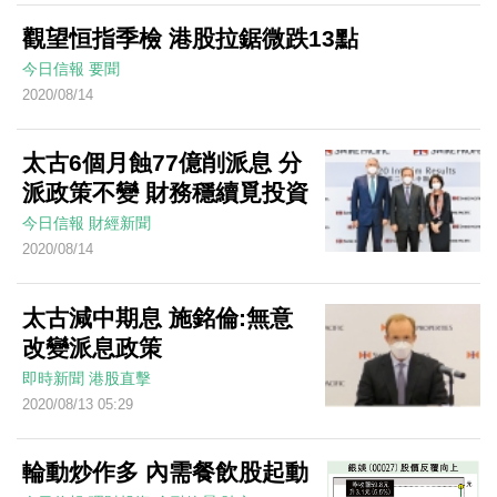
觀望恒指季檢 港股拉鋸微跌13點
今日信報
要聞
2020/08/14
太古6個月蝕77億削派息 分
派政策不變 財務穩續覓投資
今日信報
財經新聞
2020/08/14
太古減中期息 施銘倫:無意
改變派息政策
即時新聞
港股直擊
2020/08/13 05:29
輪動炒作多 內需餐飲股起動