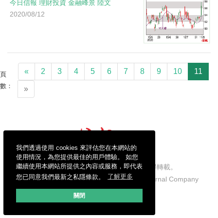
今日信報
理財投資
金融峰景
陸文
2020/08/12
«
2
3
4
5
6
7
8
9
10
11
頁
數：
»
我們透過使用 cookies 來評估您在本網站的
使用情況，為您提供最佳的用戶體驗。 如您
繼續使用本網站所提供之內容或服務，即代表
信報財經新聞有限公司版權所有，不得轉載。
您已同意我們最新之私隱條款。
了解更多
Copyright © 2026 Hong Kong Economic Journal Company
Limited. All rights reserved.
關閉