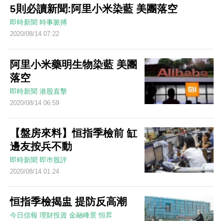
5則必讀新聞:阿里小米染藍 美團落空
即時新聞
時事脈搏
2020/08/14 07:22
阿里小米藥明生物染藍 美團
落空
即時新聞
港股直擊
2020/08/14 06:59
【盤房來料】恒指季檢前 缸
邊友按兵不動
即時新聞
即巿股評
2020/08/14 01:24
恒指季檢揭盅 提防反高潮
今日信報
理財投資
金融峰景
恒昇