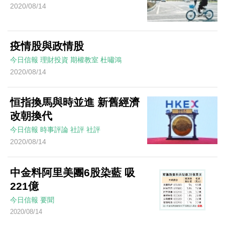
2020/08/14
疫情股與政情股
今日信報
理財投資
期權教室
杜嘯鴻
2020/08/14
恒指換馬與時並進 新舊經濟
改朝換代
今日信報
時事評論
社評
社評
2020/08/14
中金料阿里美團6股染藍 吸
221億
今日信報
要聞
2020/08/14