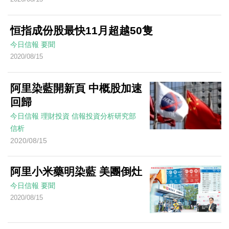
恒指成份股最快11月超越50隻
今日信報
要聞
2020/08/15
阿里染藍開新頁 中概股加速
回歸
今日信報
理財投資
信報投資分析研究部
信析
2020/08/15
阿里小米藥明染藍 美團倒灶
今日信報
要聞
2020/08/15