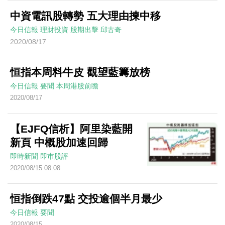
中資電訊股轉勢 五大理由揀中移
今日信報
理財投資
股期出擊
邱古奇
2020/08/17
恒指本周料牛皮 觀望藍籌放榜
今日信報
要聞
本周港股前瞻
2020/08/17
【EJFQ信析】阿里染藍開
新頁 中概股加速回歸
即時新聞
即巿股評
2020/08/15 08:08
恒指倒跌47點 交投逾個半月最少
今日信報
要聞
2020/08/15